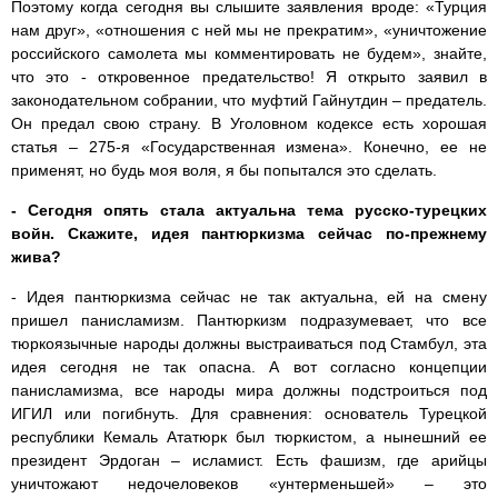
Поэтому когда сегодня вы слышите заявления вроде: «Турция
нам друг», «отношения с ней мы не прекратим», «уничтожение
российского самолета мы комментировать не будем», знайте,
что это - откровенное предательство! Я открыто заявил в
законодательном собрании, что муфтий Гайнутдин – предатель.
Он предал свою страну. В Уголовном кодексе есть хорошая
статья – 275-я «Государственная измена». Конечно, ее не
применят, но будь моя воля, я бы попытался это сделать.
- Сегодня опять стала актуальна тема русско-турецких
войн. Скажите, идея пантюркизма сейчас по-прежнему
жива?
- Идея пантюркизма сейчас не так актуальна, ей на смену
пришел панисламизм. Пантюркизм подразумевает, что все
тюркоязычные народы должны выстраиваться под Стамбул, эта
идея сегодня не так опасна. А вот согласно концепции
панисламизма, все народы мира должны подстроиться под
ИГИЛ или погибнуть. Для сравнения: основатель Турецкой
республики Кемаль Ататюрк был тюркистом, а нынешний ее
президент Эрдоган – исламист. Есть фашизм, где арийцы
уничтожают недочеловеков «унтерменьшей» – это