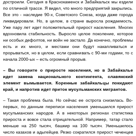
достроили. Сегодня в Краснокаменск и Забайкальск мы ездили
по отличной трассе. Я видел, что много предприятий закрылись.
Все это - наследие 90-х, Советского Союза, когда даже города
ликвидировали. Но, в целом, в стране выросла рождаемость.
Уже пару лет идет положительный прирост населения. Многих
вдохновила стабильность. Выросло целое поколение, которое
ни особых дефолтов, ни войн не застало. Да конечно, проблемы
есть и их много, и местами они будут накапливаться и
прорываться, но в целом, если сравнивать с 90-ми годами, то с
начала 2000-ых – есть огромный прорыв.
– Вы говорите о приросте населения, но в Забайкалье
идет замена национального контингента, славянский
элемент вымывается. Коренные забайкальцы покидают
край, и напротив идет приток мусульманских мигрантов.
– Такая проблема была. Но сейчас ее острота снизилась. Во-
первых, по данным переписи населения уменьшился прирост
мусульманских народов. А в некоторых регионах статистика
прироста и вовсе стала отрицательной. Например, татар стало
меньше на 250 тысяч, башкир на 100 тысяч. Уменьшилось
число казахов и адыгейцев. Резко сократился прирост чеченцев