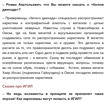
– Роман Анатольевич, что Вы можете сказать о «белом
джихаде»?
– Приверженцы «белого джихада» специально распространяют
наркотики и контрафактный алкоголь с метилом с целью
уничтожения неверных. Известны случаи в Новосибирске и
Омске, где на базе мечетей и мусульманских организаций
создавались сети по распространению наркотиков. В мечетях
хранили не только наркотики, но и оружие. Это делалось в
расчете на то, что правоохранители десять раз подумают, идти
им в мечеть или нет. Одно дело в подвале рейд провести или на
рынке, а другое – в мечети. Сразу же последует обвинение в
оскорблении религиозных чувств верующих, вопросы, почему
вы не сняли обувь, почему с собаками... Кстати, имама мечети
Хаир Ихсан (подчинена Гайнутдину) в Омске посадили именно
за распространение наркотиков.
Сказки про ИГИЛ
– Но ведь исламисты в принципе не приемлют такие
пороки! Как наркоманы могут попасть в ИГИЛ?