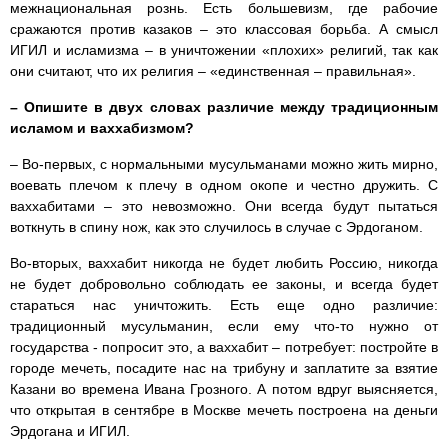
межнациональная рознь. Есть большевизм, где рабочие
сражаются против казаков – это классовая борьба. А смысл
ИГИЛ и исламизма – в уничтожении «плохих» религий, так как
они считают, что их религия – «единственная – правильная».
– Опишите в двух словах различие между традиционным
исламом и ваххабизмом?
– Во-первых, с нормальными мусульманами можно жить мирно,
воевать плечом к плечу в одном окопе и честно дружить. С
ваххабитами – это невозможно. Они всегда будут пытаться
воткнуть в спину нож, как это случилось в случае с Эрдоганом.
Во-вторых, ваххабит никогда не будет любить Россию, никогда
не будет добровольно соблюдать ее законы, и всегда будет
стараться нас уничтожить. Есть еще одно различие:
традиционный мусульманин, если ему что-то нужно от
государства - попросит это, а ваххабит – потребует: постройте в
городе мечеть, посадите нас на трибуну и заплатите за взятие
Казани во времена Ивана Грозного. А потом вдруг выясняется,
что открытая в сентябре в Москве мечеть построена на деньги
Эрдогана и ИГИЛ.