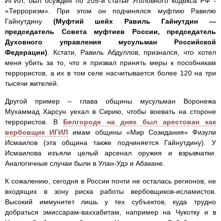
ИГИЛ, был осужден по 205-й статье Уголовного кодекса РФ -
«Терроризм». При этом он подчинялся муфтию Равилю
Гайнутдину
(Муфтий шейх Равиль Гайнутдин —
председатель Совета муфтиев России, председатель
Духовного управления мусульман Российской
Федерации)
. Кстати, Равиль Абдуллов, признался, что хотел
меня убить за то, что я призвал принять меры к пособникам
террористов, а их в том селе насчитывается более 120 на три
тысячи жителей.
Другой пример – глава общины мусульман Воронежа
Мухаммад Харсун уехал в Сирию, чтобы воевать на стороне
террористов. В
Белгороде на днях был арестован как
вербовщик ИГИЛ
имам общины «Мир Созидания» Физули
Исмаилов (эта община также подчиняется Гайнутдину). У
Исмаилова изъяли целый арсенал оружия и взрывчатки.
Аналогичные случаи были в Улан-Удэ и Абакане.
К сожалению, сегодня в России почти не осталась регионов, не
входящих в зону риска работы вербовщиков-исламистов.
Высокий иммунитет лишь у тех субъектов, куда трудно
добраться эмиссарам-ваххабитам, например на Чукотку и в