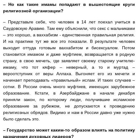
– Но как такие имамы попадают в вышестоящие круги
религиозной организации?
– Представьте себе, что человек в 14 лет поехал учиться в
Саудовскую Аравию. Там ему объяснили, что секс с мальчиками
– это хорошо, а ваххабизм - единственная правильная религия.
И на практике тут же все это показали. В результате человек
выходит оттуда готовым ваххабитом и бисексуалом. Потом
становится имамом и даже муфтием, возвращается в родную
страну, в свою мечеть, где заявляет своему старому учителю-
имаму, что тот кяфер – неверный, а то и муртад –
вероотступник от веры Аллаха. Выгоняет его из мечети и
начинает преподавать «правильный» ислам. И таких случаев –
сотни. В России очень много муфтиев, имеющих зарубежное
образование. Кстати, в Азербайджане в начале декабря
приняли закон, по которому люди, получившие исламское
образование за рубежом, не допускаются к проведению
религиозных обрядов. Видимо и нам в России давно уже нужно
было сделать это.
– Государство может каким-то образом влиять на политику
назначения духовных лидеров?