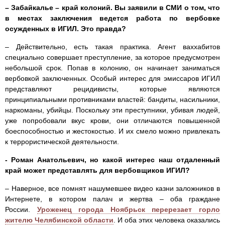
– Забайкалье – край колоний. Вы заявили в СМИ о том, что
в местах заключения ведется работа по вербовке
осужденных в ИГИЛ. Это правда?
– Действительно, есть такая практика. Агент ваххабитов
специально совершает преступление, за которое предусмотрен
небольшой срок. Попав в колонию, он начинает заниматься
вербовкой заключенных. Особый интерес для эмиссаров ИГИЛ
представляют рецидивисты, которые являются
принципиальными противниками властей: бандиты, насильники,
наркоманы, убийцы. Поскольку эти преступники, убивая людей,
уже попробовали вкус крови, они отличаются повышенной
боеспособностью и жестокостью. И их смело можно привлекать
к террористической деятельности.
- Роман Анатольевич, но какой интерес наш отдаленный
край может представлять для вербовщиков ИГИЛ?
– Наверное, все помнят нашумевшее видео казни заложников в
Интернете, в котором палач и жертва – оба граждане
России.
Уроженец города Ноябрьск перерезает горло
жителю Челябинской области
. И оба этих человека оказались