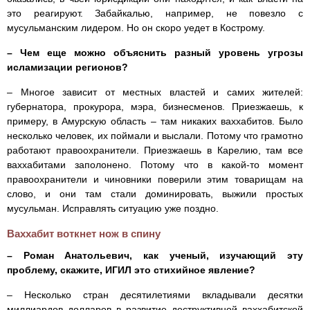
это реагируют. Забайкалью, например, не повезло с
мусульманским лидером. Но он скоро уедет в Кострому.
– Чем еще можно объяснить разный уровень угрозы
исламизации регионов?
– Многое зависит от местных властей и самих жителей:
губернатора, прокурора, мэра, бизнесменов. Приезжаешь, к
примеру, в Амурскую область – там никаких ваххабитов. Было
несколько человек, их поймали и выслали. Потому что грамотно
работают правоохранители. Приезжаешь в Карелию, там все
ваххабитами заполонено. Потому что в какой-то момент
правоохранители и чиновники поверили этим товарищам на
слово, и они там стали доминировать, выжили простых
мусульман. Исправлять ситуацию уже поздно.
Ваххабит воткнет нож в спину
– Роман Анатольевич, как ученый, изучающий эту
проблему, скажите, ИГИЛ это стихийное явление?
– Несколько стран десятилетиями вкладывали десятки
миллиардов долларов в развитие деструктивной ваххабитской