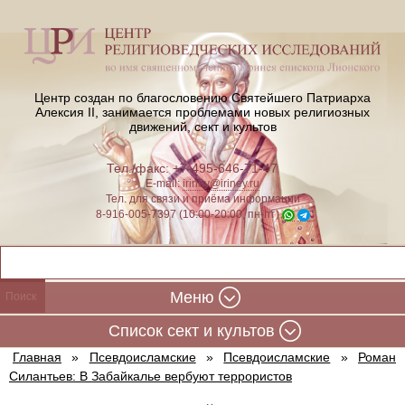
Центр создан по благословению Святейшего Патриарха
Алексия II,
занимается проблемами новых религиозных
движений, сект и культов
Тел./факс: +7-495-646-71-47
E-mail:
iriney@iriney.ru
Тел. для связи и приёма информации
8-916-005-7397 (10:00-20:00, пн-пт)
Меню
Cписок сект и культов
Главная
»
Псевдоисламские
»
Псевдоисламские
»
Роман
Силантьев: В Забайкалье вербуют террористов