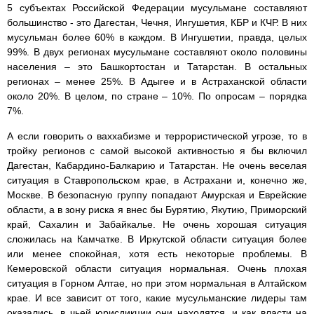
5 субъектах Российской Федерации мусульмане составляют
большинство - это Дагестан, Чечня, Ингушетия, КБР и КЧР. В них
мусульман более 60% в каждом. В Ингушетии, правда, целых
99%. В двух регионах мусульмане составляют около половины
населения – это Башкортостан и Татарстан. В остальных
регионах – менее 25%. В Адыгее и в Астраханской области
около 20%. В целом, по стране – 10%. По опросам – порядка
7%.
А если говорить о ваххабизме и террористической угрозе, то в
тройку регионов с самой высокой активностью я бы включил
Дагестан, Кабардино-Балкарию и Татарстан. Не очень веселая
ситуация в Ставропольском крае, в Астрахани и, конечно же,
Москве. В безопасную группу попадают Амурская и Еврейские
области, а в зону риска я внес бы Бурятию, Якутию, Приморский
край, Сахалин и Забайкалье. Не очень хорошая ситуация
сложилась на Камчатке. В Иркутской области ситуация более
или менее спокойная, хотя есть некоторые проблемы. В
Кемеровской области ситуация нормальная. Очень плохая
ситуация в Горном Алтае, но при этом нормальная в Алтайском
крае. И все зависит от того, какие мусульманские лидеры там
оказались, в чьей юрисдикции они находятся, и как власти на