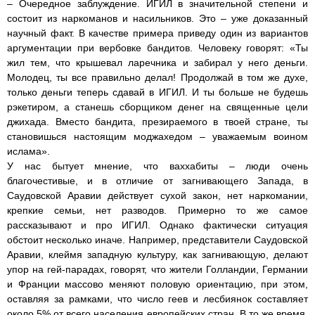
– Очередное заблуждение. ИГИЛ в значительной степени и
состоит из наркоманов и насильников. Это – уже доказанный
научный факт. В качестве примера приведу один из вариантов
аргументации при вербовке бандитов. Человеку говорят: «Ты
жил тем, что крышевал ларечника и забирал у него деньги.
Молодец, ты все правильно делал! Продолжай в том же духе,
только деньги теперь сдавай в ИГИЛ. И ты больше не будешь
рэкетиром, а станешь сборщиком денег на священные цели
джихада. Вместо бандита, презираемого в твоей стране, ты
становишься настоящим моджахедом – уважаемым воином
ислама».
У нас бытует мнение, что ваххабиты – люди очень
благочестивые, и в отличие от загнивающего Запада, в
Саудовской Аравии действует сухой закон, нет наркомании,
крепкие семьи, нет разводов. Примерно то же самое
рассказывают и про ИГИЛ. Однако фактически ситуация
обстоит несколько иначе. Например, представители Саудовской
Аравии, клеймя западную культуру, как загнивающую, делают
упор на гей-парадах, говорят, что жители Голландии, Германии
и Франции массово меняют половую ориентацию, при этом,
оставляя за рамками, что число геев и лесбиянок составляет
около 5% от всего населения европейских стран. В то же время,