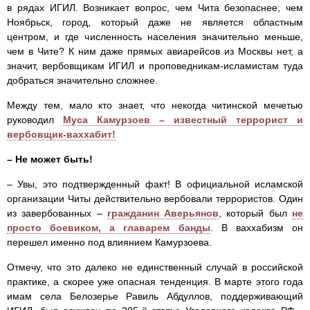
в рядах ИГИЛ. Возникает вопрос, чем Чита безопаснее, чем
Ноябрьск, город, который даже не является областным
центром, и где численность населения значительно меньше,
чем в Чите? К ним даже прямых авиарейсов из Москвы нет, а
значит, вербовщикам ИГИЛ и проповедникам-исламистам туда
добраться значительно сложнее.
Между тем, мало кто знает, что некогда читинской мечетью
руководил
Муса Камурзоев – известный террорист и
вербовщик-ваххабит!
– Не может быть!
– Увы, это подтвержденный факт! В официальной исламской
организации Читы действительно вербовали террористов. Один
из завербованных –
гражданин Аверьянов
, который был
не
просто боевиком, а главарем банды
. В ваххабизм он
перешел именно под влиянием Камурзоева.
Отмечу, что это далеко не единственный случай в российской
практике, а скорее уже опасная тенденция. В марте этого года
имам села Белозерье Равиль Абдуллов, поддерживающий