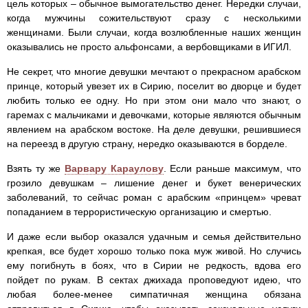
цель которых – обычное вымогательство денег. Нередки случаи,
когда мужчины сожительствуют сразу с несколькими
женщинами. Были случаи, когда возлюбленные наших женщин
оказывались не просто альфонсами, а вербовщиками в ИГИЛ.
Не секрет, что многие девушки мечтают о прекрасном арабском
принце, который увезет их в Сирию, поселит во дворце и будет
любить только ее одну. Но при этом они мало что знают, о
гаремах с мальчиками и девочками, которые являются обычным
явлением на арабском востоке. На деле девушки, решившиеся
на переезд в другую страну, нередко оказываются в борделе.
Взять ту же
Варвару Караулову
. Если раньше максимум, что
грозило девушкам – лишение денег и букет венерических
заболеваний, то сейчас роман с арабским «принцем» чреват
попаданием в террористическую организацию и смертью.
И даже если выбор оказался удачным и семья действительно
крепкая, все будет хорошо только пока муж живой. Но случись
ему погибнуть в боях, что в Сирии не редкость, вдова его
пойдет по рукам. В сектах джихада проповедуют идею, что
любая более-менее симпатичная женщина обязана