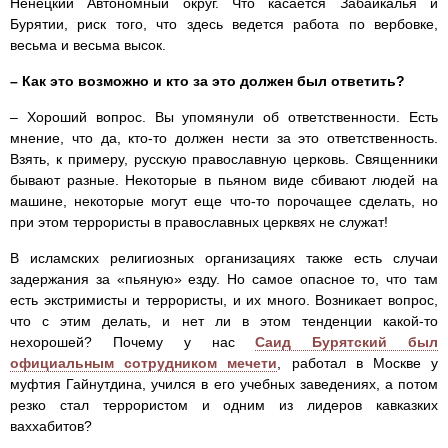
Ненецкий Автономный округ. Что касается Забайкалья и
Бурятии, риск того, что здесь ведется работа по вербовке,
весьма и весьма высок.
– Как это возможно и кто за это должен был ответить?
– Хороший вопрос. Вы упомянули об ответственности. Есть
мнение, что да, кто-то должен нести за это ответственность.
Взять, к примеру, русскую православную церковь. Священники
бывают разные. Некоторые в пьяном виде сбивают людей на
машине, некоторые могут еще что-то порочащее сделать, но
при этом террористы в православных церквях не служат!
В исламских религиозных организациях также есть случаи
задержания за «пьяную» езду. Но самое опасное то, что там
есть экстримисты и террористы, и их много. Возникает вопрос,
что с этим делать, и нет ли в этом тенденции какой-то
нехорошей? Почему у нас
Саид Бурятский был
официальным сотрудником мечети
, работал в Москве у
муфтия Гайнутдина, учился в его учебных заведениях, а потом
резко стал террористом и одним из лидеров кавказких
ваххабитов?