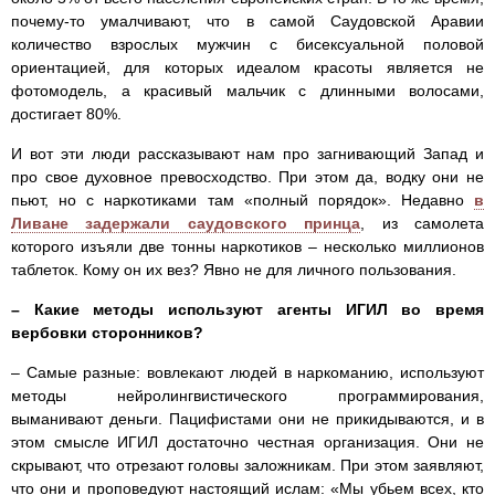
почему-то умалчивают, что в самой Саудовской Аравии
количество взрослых мужчин с бисексуальной половой
ориентацией, для которых идеалом красоты является не
фотомодель, а красивый мальчик с длинными волосами,
достигает 80%.
И вот эти люди рассказывают нам про загнивающий Запад и
про свое духовное превосходство. При этом да, водку они не
пьют, но с наркотиками там «полный порядок». Недавно
в
Ливане задержали саудовского принца
, из самолета
которого изъяли две тонны наркотиков – несколько миллионов
таблеток. Кому он их вез? Явно не для личного пользования.
– Какие методы используют агенты ИГИЛ во время
вербовки сторонников?
– Самые разные: вовлекают людей в наркоманию, используют
методы нейролингвистического программирования,
выманивают деньги. Пацифистами они не прикидываются, и в
этом смысле ИГИЛ достаточно честная организация. Они не
скрывают, что отрезают головы заложникам. При этом заявляют,
что они и проповедуют настоящий ислам: «Мы убьем всех, кто