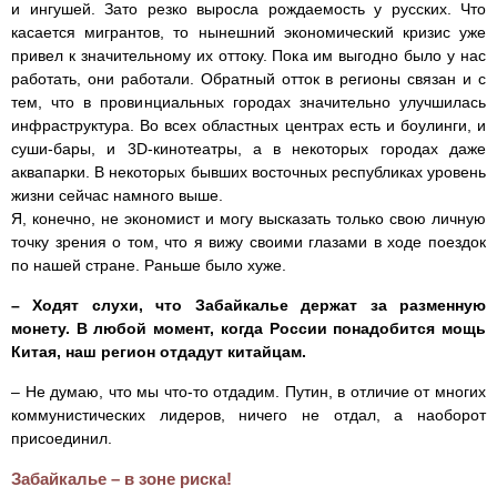
и ингушей. Зато резко выросла рождаемость у русских. Что
касается мигрантов, то нынешний экономический кризис уже
привел к значительному их оттоку. Пока им выгодно было у нас
работать, они работали. Обратный отток в регионы связан и с
тем, что в провинциальных городах значительно улучшилась
инфраструктура. Во всех областных центрах есть и боулинги, и
суши-бары, и 3D-кинотеатры, а в некоторых городах даже
аквапарки. В некоторых бывших восточных республиках уровень
жизни сейчас намного выше.
Я, конечно, не экономист и могу высказать только свою личную
точку зрения о том, что я вижу своими глазами в ходе поездок
по нашей стране. Раньше было хуже.
– Ходят слухи, что Забайкалье держат за разменную
монету. В любой момент, когда России понадобится мощь
Китая, наш регион отдадут китайцам.
– Не думаю, что мы что-то отдадим. Путин, в отличие от многих
коммунистических лидеров, ничего не отдал, а наоборот
присоединил.
Забайкалье – в зоне риска!