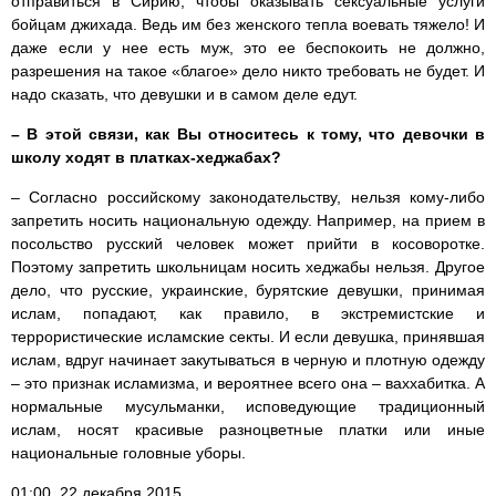
отправиться в Сирию, чтобы оказывать сексуальные услуги
бойцам джихада. Ведь им без женского тепла воевать тяжело! И
даже если у нее есть муж, это ее беспокоить не должно,
разрешения на такое «благое» дело никто требовать не будет. И
надо сказать, что девушки и в самом деле едут.
– В этой связи, как Вы относитесь к тому, что девочки в
школу ходят в платках-хеджабах?
– Согласно российскому законодательству, нельзя кому-либо
запретить носить национальную одежду. Например, на прием в
посольство русский человек может прийти в косоворотке.
Поэтому запретить школьницам носить хеджабы нельзя. Другое
дело, что русские, украинские, бурятские девушки, принимая
ислам, попадают, как правило, в экстремистские и
террористические исламские секты. И если девушка, принявшая
ислам, вдруг начинает закутываться в черную и плотную одежду
– это признак исламизма, и вероятнее всего она – ваххабитка. А
нормальные мусульманки, исповедующие традиционный
ислам, носят красивые разноцветные платки или иные
национальные головные уборы.
01:00, 22 декабря 2015