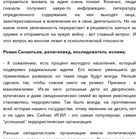
отправиться воевать за идею очень тонкая. Конечно, люди
сначала получают какую-то информацию, литературу
определенного содержания, на них выходят лица,
заинтересованные в вовлечении их в свою деятельность. Но на
каком этапе увлеченность перерастает в решимость взяться за
оружие и отправиться на чужую войну - вот главный вопрос. И
этот вопрос во многом лежит в психологической плоскости.
Роман Силантьев, религиовед, исследователь ислама:
- К сожалению, есть процент молодого населения, который
подвержен радикальным идеям. Его можно уменьшить до
приемлемых размеров, но такие люди будут всегда. Нельзя
сделать так, чтобы совсем никто не уезжал. Причина - в
максимализме. Из-за него успешные дети из дворянских,
купеческих и даже священнических семей во время революции
становились террористами. Так было всегда, на протяжении
всей истории нашего государства, этому явлению не десять лет
и не один век. Сейчас ИГИЛ - это самая популярная, самая
"успешная" террористическая организация.
Раньше сепаратистские организации имели политическую