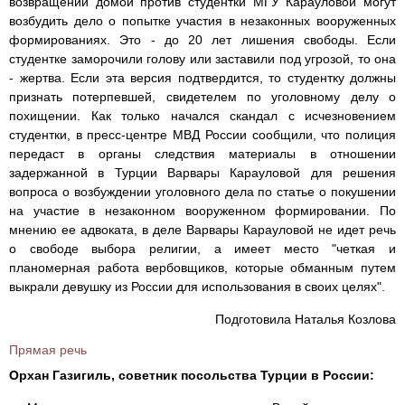
возвращении домой против студентки МГУ Карауловой могут
возбудить дело о попытке участия в незаконных вооруженных
формированиях. Это - до 20 лет лишения свободы. Если
студентке заморочили голову или заставили под угрозой, то она
- жертва. Если эта версия подтвердится, то студентку должны
признать потерпевшей, свидетелем по уголовному делу о
похищении. Как только начался скандал с исчезновением
студентки, в пресс-центре МВД России сообщили, что полиция
передаст в органы следствия материалы в отношении
задержанной в Турции Варвары Карауловой для решения
вопроса о возбуждении уголовного дела по статье о покушении
на участие в незаконном вооруженном формировании. По
мнению ее адвоката, в деле Варвары Карауловой не идет речь
о свободе выбора религии, а имеет место "четкая и
планомерная работа вербовщиков, которые обманным путем
выкрали девушку из России для использования в своих целях".
Подготовила Наталья Козлова
Прямая речь
Орхан Газигиль, советник посольства Турции в России: