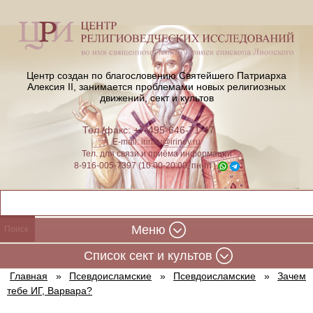
Центр создан по благословению Святейшего Патриарха
Алексия II,
занимается проблемами новых религиозных
движений, сект и культов
Тел./факс: +7-495-646-71-47
E-mail:
iriney@iriney.ru
Тел. для связи и приёма информации
8-916-005-7397 (10:00-20:00, пн-пт)
Меню
Cписок сект и культов
Главная
»
Псевдоисламские
»
Псевдоисламские
»
Зачем
тебе ИГ, Варвара?