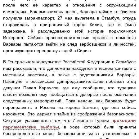
после чего ее характер и отношения с окружающими
изменялись. Как выяснилось позже, Варвара тайком от близких
получила загранпаспорт, 27 мая вылетела в Стамбул, откуда
отправилась в приграничный город Килис, где и была
задержана. К расследованию этой истории подключился
Интерпол. Сейчас правоохранительные органы с помощью
Варвары пытаются выйти на след вербовщиков и личностей,
организующих переправку людей в Сирию.
В Генеральном консульстве Российской Федерации в Стамбуле
нам рассказали, что дипломаты находятся в тесном контакте с
местными властями, а также с родственниками Варвары.
Накануне в российском диппредставительстве побывал отец
девушки Павел Караулов, где ему сообщили, что турецкие
власти позволят ему пообщаться с дочерью после окончания
следственных мероприятий. Пока неясно, как Варвару будут
переправлять в Россию из города Батман, где она сейчас
находится. Это держат в тайне из соображений безопасности.
Ситуация усложняется тем, что 7 июня в Турции
проходили
парламентские выборы
, в ходе которых были приняты
беспрецедентные меры безопасности из-за участившихся в