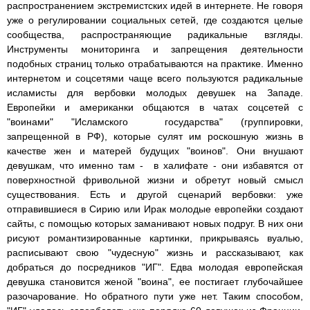
распространением экстремистских идей в интернете. Не говоря
уже о регулировании социальных сетей, где создаются целые
сообщества, распространяющие радикальные взгляды.
Инструменты мониторинга и запрещения деятельности
подобных страниц только отрабатываются на практике. Именно
интернетом и соцсетями чаще всего пользуются радикальные
исламисты для вербовки молодых девушек на Западе.
Европейки и американки общаются в чатах соцсетей с
"воинами" "Исламского государства" (группировки,
запрещенной в РФ), которые сулят им роскошную жизнь в
качестве жен и матерей будущих "воинов". Они внушают
девушкам, что именно там - в халифате - они избавятся от
поверхностной фривольной жизни и обретут новый смысл
существования. Есть и другой сценарий вербовки: уже
отправившиеся в Сирию или Ирак молодые европейки создают
сайты, с помощью которых заманивают новых подруг. В них они
рисуют романтизированные картинки, прикрываясь вуалью,
расписывают свою "чудесную" жизнь и рассказывают, как
добраться до посредников "ИГ". Едва молодая европейская
девушка становится женой "воина", ее постигает глубочайшее
разочарование. Но обратного пути уже нет. Таким способом,