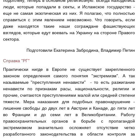
подоплеку, теперь в основном религиозную. Всегда находились
люди, которые попадали в секты, и Исламское государство -
еще не самая экзотическая из них. Я полагаю, что полностью
справиться с этим явлением невозможно. Что говорить, если
даже находятся такие наши сограждане фашиствующих
взглядов, которые едут воевать на Украину на стороне Правого
сектора.
Подготовили Екатерина Забродина, Владимир Петин
Справка "РГ"
Практически нигде в Европе не существует закрепленного
законом определения самого понятия "экстремизм". А так
называемые "преступления ненависти" - то есть разжигание
ненависти по признакам расы, национальности, религии и
прочие, считаются преступлениями малой или средней степени
тяжести. Мера наказания для подобных правонарушение -
лишение свободы до двух лет в Австрии и Канаде, до пяти лет
во Франции и до семи лет в Великобритании. Работу
правоохранительных органов в борьбе с пропагандой
экстремизмом значительно осложняет отсутствие четко
разработанного законодательства в области контроля за