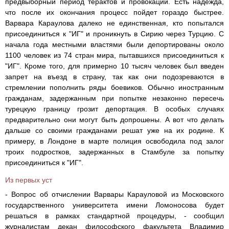
предвыборный период терактов и провокаций. Есть надежда,
что после их окончания процесс пойдет гораздо быстрее.
Варвара Караулова далеко не единственная, кто попытался
присоединиться к "ИГ" и проникнуть в Сирию через Турцию. С
начала года местными властями были депортированы около
1100 человек из 74 стран мира, пытавшихся присоединиться к
"ИГ". Кроме того, для примерно 10 тысяч человек был введен
запрет на въезд в страну, так как они подозреваются в
стремлении пополнить ряды боевиков. Обычно иностранным
гражданам, задержанным при попытке незаконно пересечь
турецкую границу грозит депортация. В особых случаях
предварительно они могут быть допрошены. А вот что делать
дальше со своими гражданами решат уже на их родине. К
примеру, в Лондоне в марте полиция освободила под залог
троих подростков, задержанных в Стамбуле за попытку
присоединиться к "ИГ".
Из первых уст
- Вопрос об отчислении Варвары Карауловой из Московского
государственного университета имени Ломоносова будет
решаться в рамках стандартной процедуры, - сообщил
журналистам декан философского факультета Владимир