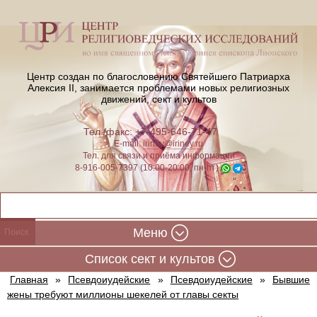
Центр создан по благословению Святейшего Патриарха
Алексия II,
занимается проблемами новых религиозных
движений, сект и культов
Тел./факс: +7-495-646-71-47
E-mail:
iriney@iriney.ru
Тел. для связи и приёма информации
8-916-005-7397 (10:00-20:00, пн-пт)
Меню
Cписок сект и культов
Главная
»
Псевдоиудейские
»
Псевдоиудейские
»
Бывшие
жены требуют миллионы шекелей от главы секты