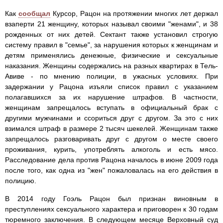
Как
сообщал
Курсор, Рацон на протяжении многих лет держал
взаперти 21 женщину, которых называл своими "женами", и 38
рожденных от них детей. Сектант также установил строгую
систему правил в "семье", за нарушения которых к женщинам и
детям применялись денежные, физические и сексуальные
наказания. Женщины содержались на разных квартирах в Тель-
Авиве - по мнению полиции, в ужасных условиях. При
задержании у Рацона изъяли список правил с указанием
полагавшихся за их нарушение штрафов. В частности,
женщинам запрещалось вступать в официальный брак с
другими мужчинами и ссориться друг с другом. За это с них
взимался штраф в размере 2 тысяч шекелей. Женщинам также
запрещалось разговаривать друг с другом о месте своего
проживания, курить, употреблять алкоголь и есть мясо.
Расследование дела против Рацона началось в июне 2009 года
после того, как одна из "жен" пожаловалась на его действия в
полицию.
В 2014 году Гоэль Рацон был признан виновным в
преступлениях сексуального характера и приговорен к 30 годам
тюремного заключения. В следующем месяце Верховный суд