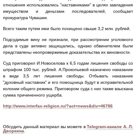
отношения использовались "наставниками" в целях завладения
имуществом и деньгами последователей, сообщает
прокуратура Чувашии.
Всего таким путем ими было похищено свыше 3,2 млн. рублей.
Подсудимые вину не признали, при рассмотрении уголовного
дела в суде активно защищались, однако обвинителем были
представлены неопровержимые доказательства их виновности.
Суд приговорил И.Новоселова к 6,5 годам лишения свободы со
штрафом 100 тыс. рублей. А.Прокопьевой назначено наказание
в виде 3,5 лет лишения свободы. Отбывать наказание
"духовный наставник" и его помощница будут в исправительной
колонии общего режима. Приговором суда с них также взыскана
сумма причиненного ущерба.
http://www.interfax-religion.ru/?act=news&div=46786
Обсудить данный материал вы можете в
Telegram-канале А. Л.
Дворкина
.