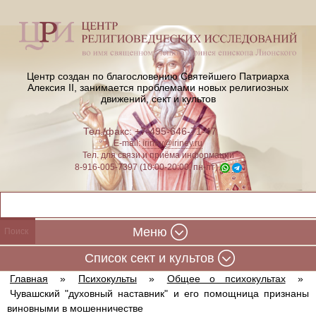
Центр создан по благословению Святейшего Патриарха
Алексия II,
занимается проблемами новых религиозных
движений, сект и культов
Тел./факс: +7-495-646-71-47
E-mail:
iriney@iriney.ru
Тел. для связи и приёма информации
8-916-005-7397 (10:00-20:00, пн-пт)
Меню
Cписок сект и культов
Главная
»
Психокульты
»
Общее о психокультах
»
Чувашский "духовный наставник" и его помощница признаны
виновными в мошенничестве