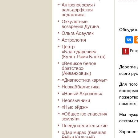
Антропософия /
вальдорфская
педагогика
Оккультные
воззрения Дугина
Обсудить
Ольга Асауляк
Астрология
Центр
«Благодарение»
(Культ Рами Блекта)
«Великое белое
Дорогие 
братство»
(Айванховцы)
всего ру
«Диагностика кармы»
Для того
Неокаббалистика
информа
«Новый Акрополь»
пожертво
Неоязычники
поможет 
«Нью эйдж»
«Общество спасения
Мы нужд
землян»
сектам с
Псевдоцелительские
Заранее 
«Дар мира» (бывшая
Рейки Кадуцей)