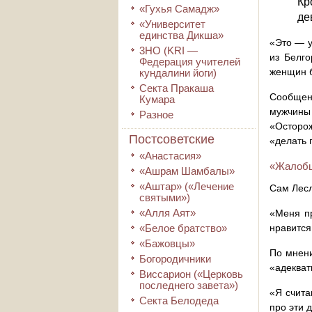
Кр
«Гухья Самадж»
де
«Университет
единства Дикша»
«Это — у
3HO (KRI ―
из Белго
Федерация учителей
женщин б
кундалини йоги)
Секта Пракаша
Сообщени
Кумара
мужчины 
Разное
«Осторож
Постсоветские
«делать 
«Анастасия»
«Жалобщ
«Ашрам Шамбалы»
«Аштар» («Лечение
Сам Лесл
святыми»)
«Алля Аят»
«Меня пр
«Белое братство»
нравится
«Бажовцы»
По мнени
Богородичники
«адекват
Виссарион («Церковь
последнего завета»)
«Я счита
Секта Белодеда
про эти 