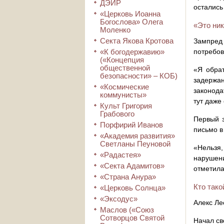
ДЭИР
остались
«Церковь Иоанна
Богослова» Олега
«Это ник
Моленко
Секта Якова Кротова
Зампред
«К богодержавию»
потребов
(«Концепция
общественной
«Я обрат
безопасности» – КОБ)
задержа
«Космические
законода
коммунисты»
тут даже
Культ Григория
Грабового
Первый 
Порфирий Иванов
письмо в
«Академия развития»
Светланы Пеуновой
«Нельзя,
«Радастея»
нарушен
«Секта Адамитов»
отметила
«Страна Анура»
Кто тако
«Церковь Солнца»
«Эксодус»
Алекс Ле
Маслов («Союз
Сотворцов Святой
Начал св