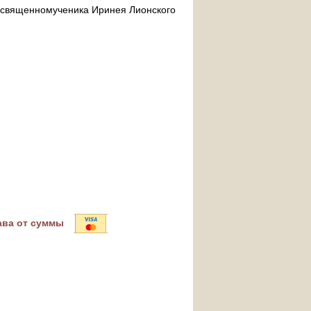
ра священномученика Иринея Лионского
ава от суммы