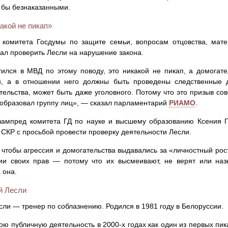
 бы безнаказанными.
акой не пикап»
 комитета Госдумы по защите семьи, вопросам отцовства, мате
ал проверить Лесли на нарушение закона.
ился в МВД по этому поводу, это никакой не пикап, а домогате
н, а в отношении него должны быть проведены следственные 
тельства, может быть даже уголовного. Потому что это призыв со
 образовал группу лиц», — сказал парламентарий
РИАМО
.
зампред комитета ГД по науке и высшему образованию Ксения 
 СКР с просьбой провести проверку деятельности Лесли.
 чтобы агрессия и домогательства выдавались за «личностный рос
ии своих прав — потому что их высмеивают, не верят или на
 она.
й Лесли
сли — тренер по соблазнению. Родился в 1981 году в Белоруссии.
ою публичную деятельность в 2000-х годах как один из первых пик