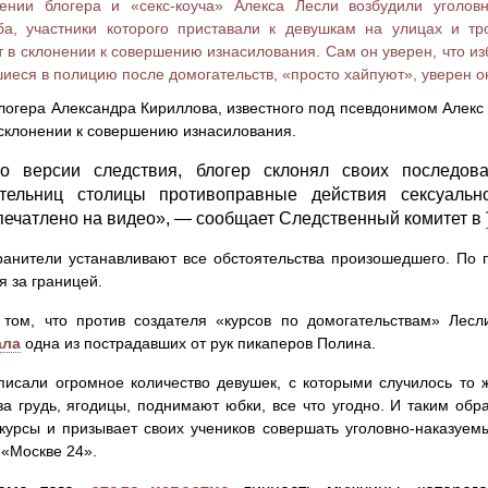
ении блогера и «секс-коуча» Алекса Лесли возбудили уголов
а, участники которого приставали к девушкам на улицах и тр
 в склонении к совершению изнасилования. Сам он уверен, что из
иеся в полицию после домогательств, «просто хайпуют», уверен о
логера Александра Кириллова, известного под псевдонимом Алекс 
 склонении к совершению изнасилования.
о версии следствия, блогер склонял своих последов
тельниц столицы противоправные действия сексуальн
печатлено на видео», — сообщает Следственный комитет в
анители устанавливают все обстоятельства произошедшего. По
я за границей.
том, что против создателя «курсов по домогательствам» Лесли
ала
одна из пострадавших от рук пикаперов Полина.
исали огромное количество девушек, с которыми случилось то ж
за грудь, ягодицы, поднимают юбки, все что угодно. И таким об
курсы и призывает своих учеников совершать уголовно-наказуем
 «Москве 24».