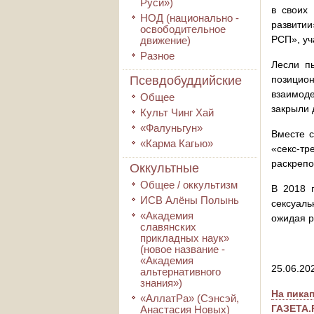
Руси»)
в своих
НОД (национально -
развити
освободительное
РСП», уч
движение)
Разное
Лесли п
Псевдобуддийские
позицио
взаимоде
Общее
закрыли 
Культ Чинг Хай
«Фалуньгун»
Вместе с
«Карма Кагью»
«секс-т
раскрепо
Оккультные
Общее / оккультизм
В 2018 
ИСВ Алёны Полынь
сексуаль
«Академия
ожидая р
славянских
прикладных наук»
(новое название -
«Академия
25.06.20
альтернативного
знания»)
На пика
«АллатРа» (Сэнсэй,
ГАЗЕТА.
Анастасия Новых)