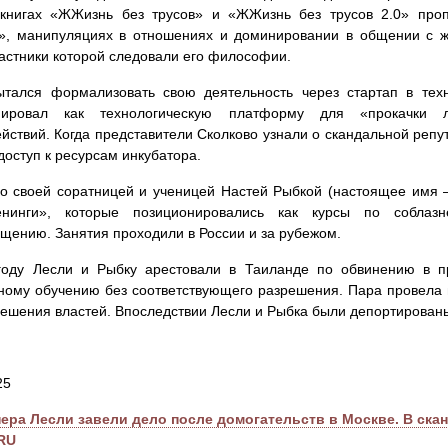
 книгах «ЖЖизнь без трусов» и «ЖЖизнь без трусов 2.0» про
и», манипуляциях в отношениях и доминировании в общении с 
астники которой следовали его философии.
ытался формализовать свою деятельность через стартап в техн
нировал как технологическую платформу для «прокачки 
йствий. Когда представители Сколково узнали о скандальной репут
доступ к ресурсам инкубатора.
о своей соратницей и ученицей Настей Рыбкой (настоящее имя 
ренинги», которые позиционировались как курсы по соблаз
щению. Занятия проходили в России и за рубежом.
году Лесли и Рыбку арестовали в Таиланде по обвинению в п
ному обучению без соответствующего разрешения. Пара провела 
ешения властей. Впоследствии Лесли и Рыбка были депортирован
25
пера Лесли завели дело после домогательств в Москве. В ска
RU