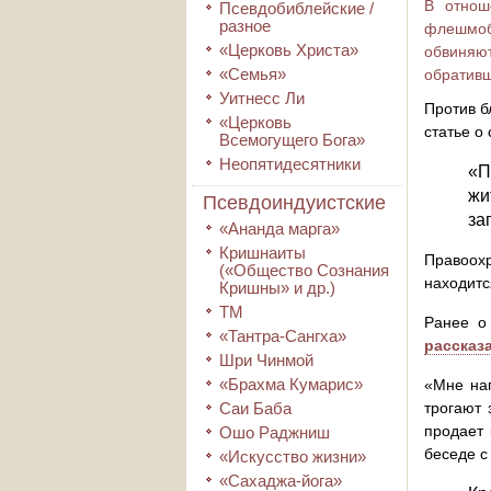
В отнош
Псевдобиблейские /
разное
флешмоб
«Церковь Христа»
обвиняют
«Семья»
обративш
Уитнесс Ли
Против б
«Церковь
статье о
Всемогущего Бога»
Неопятидесятники
«П
жи
Псевдоиндуистские
за
«Ананда марга»
Кришнаиты
Правоохр
(«Общество Сознания
находитс
Кришны» и др.)
ТМ
Ранее о 
«Тантра-Сангха»
рассказ
Шри Чинмой
«Брахма Кумарис»
«Мне нап
Саи Баба
трогают 
продает 
Ошо Раджниш
беседе с
«Искусство жизни»
«Сахаджа-йога»