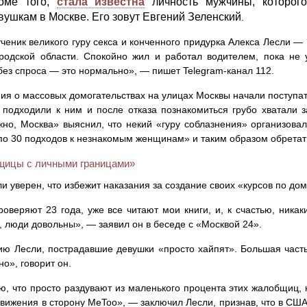
оме того,
стала известна
личность мужчины, которого
вушкам в Москве. Его зовут Евгений Зеленский
.
ченик великого гуру секса и конченного придурка Алекса Лесли — 
родской области. Спокойно жил и работал водителем, пока не у
ез спроса — это нормально», — пишет Telegram-канал 112.
я о массовых домогательствах на улицах Москвы начали поступат
подходили к ним и после отказа познакомиться грубо хватали з
но, Москва» выяснил, что некий «гуру соблазнения» организова
по 30 подходов к незнакомым женщинам» и таким образом обретать
ицы с личными границами»
и уверен, что избежит наказания за создание своих «курсов по до
оверяют 23 года, уже все читают мои книги, и, к счастью, ника
, люди довольны», — заявил он в беседе с «Москвой 24».
ю Лесли, пострадавшие девушки «просто хайпят». Большая часть
но», говорит он.
ю, что просто раздувают из маленького процента этих жалобщиц, 
движения в сторону MeToo», — заключил Лесли, признав, что в СШ