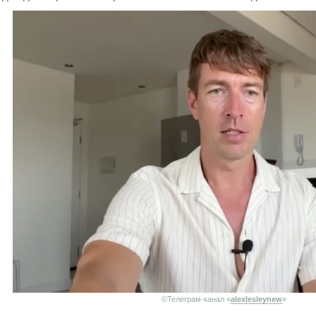
©Телеграм-канал «
alexlesleynew
»