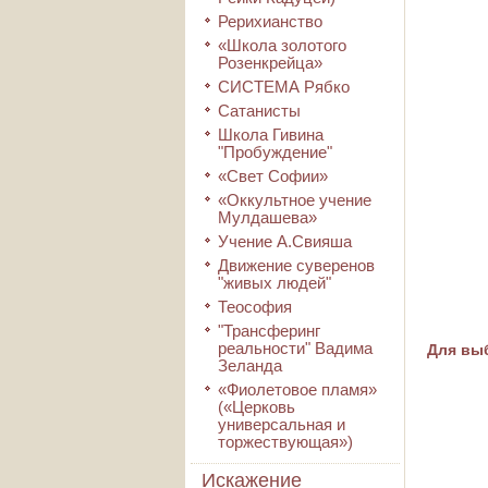
Рерихианство
«Школа золотого
Розенкрейца»
СИСТЕМА Рябко
Сатанисты
Школа Гивина
"Пробуждение"
«Свет Софии»
«Оккультное учение
Мулдашева»
Учение А.Свияша
Движение суверенов
"живых людей"
Теософия
"Трансферинг
реальности" Вадима
Для выб
Зеланда
«Фиолетовое пламя»
(«Церковь
универсальная и
торжествующая»)
Искажение