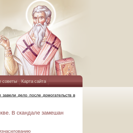
е советы
Карта сайта
 завели дело после домогательств в
скве. В скандале замешан
 изнасилованию