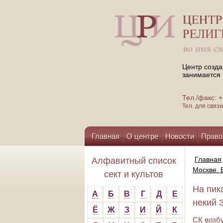
Центр созда
занимается 
Тел./факс:
Тел. для свя
Главная
О центре
Новости
Право
Помощь центру
Главная
Алфавитный список
Москве. 
сект и культов
На пик
А
Б
В
Г
Д
Е
некий 
Ё
Ж
З
И
Й
К
СК возб