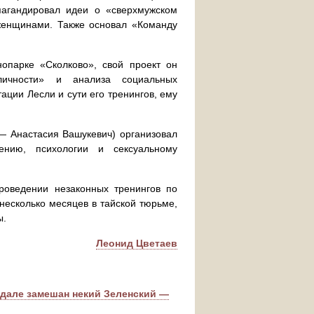
пагандировал идеи о «сверхмужском
женщинами. Также основал «Команду
опарке «Сколково», свой проект он
личности» и анализа социальных
ации Лесли и сути его тренингов, ему
— Анастасия Вашукевич) организовал
нению, психологии и сексуальному
роведении незаконных тренингов по
несколько месяцев в тайской тюрьме,
ы.
Леонид Цветаев
ндале замешан некий Зеленский —