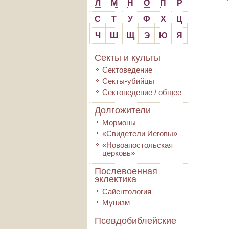
Л
М
Н
О
П
Р
С
Т
У
Ф
Х
Ц
Ч
Ш
Щ
Э
Ю
Я
Секты и культы
Сектоведение
Секты-убийцы
Сектоведение / общее
Долгожители
Мормоны
«Свидетели Иеговы»
«Новоапостольская
церковь»
Послевоенная
эклектика
Сайентология
Мунизм
Псевдобиблейские