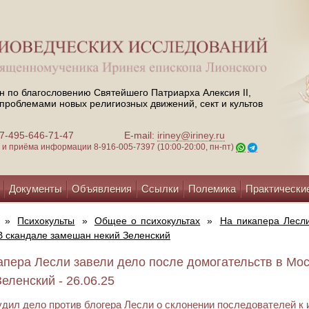
н по благословению Святейшего Патриарха Алексия II,
проблемами новых религиозных движений, сект и культов
 +7-495-646-71-47
E-mail:
iriney@iriney.ru
зи и приёма информации
8-916-005-7397 (10:00-20:00, пн-пт)
Документы
Объявления
Ссылки
Полемика
Практически
»
Психокульты
»
Общее о психокультах
»
На пикапера Лесли
В скандале замешан некий Зеленский
апера Лесли завели дело после домогательств в Мо
Зеленский - 26.06.25
удил дело против блогера Лесли о склонении последователей к