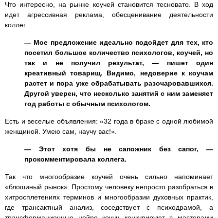
Что интересно, на рынке коучей становится тесновато. В ход
идет агрессивная реклама, обесценивание деятельности
коллег.
— Мое предложение идеально подойдет для тех, кто
посетил большое количество психологов, коучей, но
так и не получил результат, — пишет один
креативный товарищ. Видимо, недоверие к коучам
растет и пора уже обрабатывать разочаровавшихся.
Другой уверен, что несколько занятий с ним заменяет
год работы с обычным психологом.
Есть и веселые объявления: «32 года в браке с одной любимой
женщиной. Умею сам, научу вас!».
— Этот хотя бы не сапожник без сапог, —
прокомментировала коллега.
Так что многообразие коучей очень сильно напоминает
«блошиный рынок». Простому человеку непросто разобраться в
хитросплетениях терминов и многообразии духовных практик,
где трансактный анализ, соседствует с психодрамой, а
трансформационные нейро коучи конкурируют с мастерами