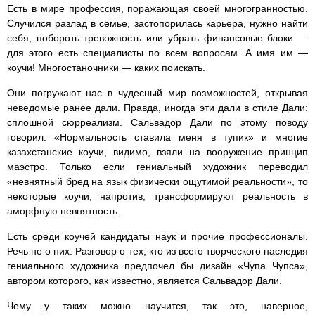
Есть в мире профессия, поражающая своей многогранностью.
Случился разлад в семье, застопорилась карьера, нужно найти
себя, побороть тревожность или убрать финансовые блоки —
для этого есть специалисты по всем вопросам. А имя им —
коучи! Многостаночники — каких поискать.
Они погружают нас в чудесный мир возможностей, открывая
неведомые ранее дали. Правда, иногда эти дали в стиле Дали:
сплошной сюрреализм. Сальвадор Дали по этому поводу
говорил: «Нормальность ставила меня в тупик» и многие
казахстанские коучи, видимо, взяли на вооружение принцип
маэстро. Только если гениальный художник переводил
«невнятный бред на язык физически ощутимой реальности», то
некоторые коучи, напротив, трансформируют реальность в
аморфную невнятность.
Есть среди коучей кандидаты наук и прочие профессионалы.
Речь не о них. Разговор о тех, кто из всего творческого наследия
гениального художника предпочел бы дизайн «Чупа Чупса»,
автором которого, как известно, является Сальвадор Дали.
Чему у таких можно научится, так это, наверное,