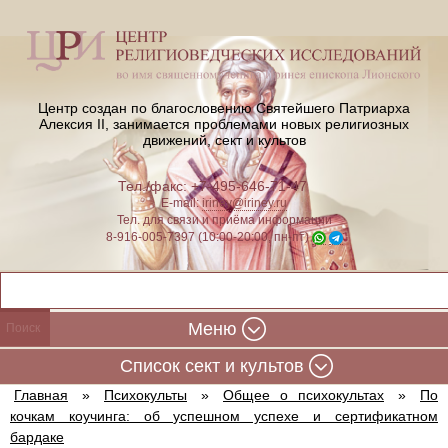
Центр создан по благословению Святейшего Патриарха
Алексия II,
занимается проблемами новых религиозных
движений, сект и культов
Тел./факс: +7-495-646-71-47
E-mail:
iriney@iriney.ru
Тел. для связи и приёма информации
8-916-005-7397 (10:00-20:00, пн-пт)
Меню
Cписок сект и культов
Главная
»
Психокульты
»
Общее о психокультах
»
По
кочкам коучинга: об успешном успехе и сертификатном
бардаке