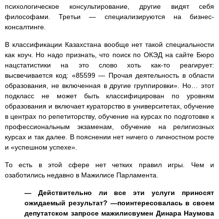
психологическое консультирование, другие видят себя
философами. Третьи — специализируются на бизнес-
консалтинге.
В классификации Казахстана вообще нет такой специальности
как коуч. Но надо признать, что поиск по ОКЭД на сайте Бюро
нацстатистики на это слово хоть как-то реагирует:
высвечивается код: «85599 — Прочая деятельность в области
образования, не включенная в другие группировки». Но… этот
подкласс не может быть классифицирован по уровням
образования и включает кураторство в университетах, обучение
в центрах по репетиторству, обучение на курсах по подготовке к
профессиональным экзаменам, обучение на религиозных
курсах и так далее. В пояснении нет ничего о личностном росте
и «успешном успехе».
То есть в этой сфере нет четких правил игры. Чем и
озаботились недавно в Мажилисе Парламента.
— Действительно ли все эти услуги приносят
ожидаемый результат? —поинтересовалась в своем
депутатском запросе мажилисвумен Динара Наумова