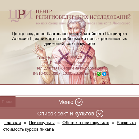
Центр создан по благословению Святейшего Патриарха
Алексия II,
занимается проблемами новых религиозных
движений, сект и культов
Тел./факс: +7-495-646-71-47
E-mail:
iriney@iriney.ru
Тел. для связи и приёма информации
8-916-005-7397 (10:00-20:00, пн-пт)
Меню
Cписок сект и культов
Главная
»
Психокульты
»
Общее о психокультах
»
Раскрыта
стоимость курсов пикапа