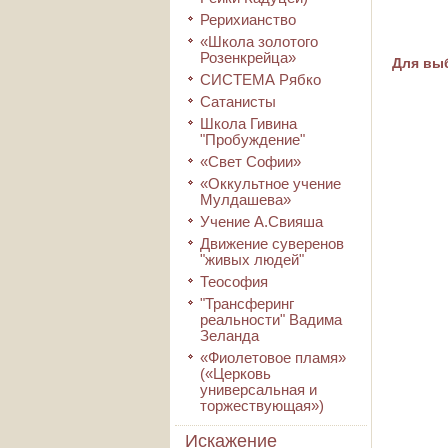
Рерихианство
«Школа золотого
Розенкрейца»
Для выб
СИСТЕМА Рябко
Сатанисты
Школа Гивина
"Пробуждение"
«Свет Софии»
«Оккультное учение
Мулдашева»
Учение А.Свияша
Движение суверенов
"живых людей"
Теософия
"Трансферинг
реальности" Вадима
Зеланда
«Фиолетовое пламя»
(«Церковь
универсальная и
торжествующая»)
Искажение