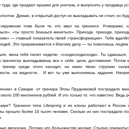
 туда, где продают ершики для унитаза, и выпросить у продавца 
олсотни. Думаю, в открытый доступ их выкладывать не стоит, он бу
окружении тоже были те, кто звал на тренинги. Уговорами, н
ься», «ты просто боишься меняться». Приходи, приходи, приходи
ние» — главный показатель твоей «трансформации». Тебе вдалбл
юдей. Это приравнивается к благому делу — ты помогаешь людям 
ьте, жена тебя пилит неделю: «сходисходисходи». Ты сдаешься,
 тренингах выкладываешь все о себе: цели, достижения. Потом 
 тренер среди этого находит, на каких твоих струнках сыгра
вости, на жадности… И вот ты уже выполняешь задания. Напри
монии» в Самаре: от тренера Эллы Прудниковой пострадало мин
 около 100 миллионов рублей. И это только то, что известно. Ведь 
ире? Тренинги типа Lifespring и их клоны работают в России с
ы прошло более 10 тысяч человек. Сколько из них пострадало п
л.
лько верхушка. Потому что большинство молчит. Стыдно признаться