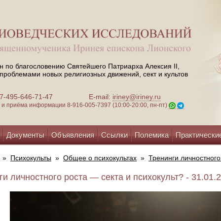
н по благословению Святейшего Патриарха Алексия II,
проблемами новых религиозных движений, сект и культов
 +7-495-646-71-47
E-mail:
iriney@iriney.ru
зи и приёма информации
8-916-005-7397 (10:00-20:00, пн-пт)
Документы
Объявления
Ссылки
Полемика
Практически
»
Психокульты
»
Общее о психокультах
»
Тренинги личностного 
и личностного роста — секта и психокульт?⁠ - 31.01.