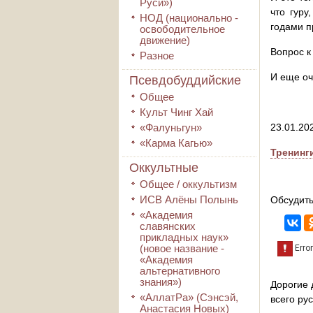
Руси»)
что гуру
НОД (национально -
годами п
освободительное
движение)
Вопрос к
Разное
И еще оч
Псевдобуддийские
Общее
Культ Чинг Хай
«Фалуньгун»
23.01.20
«Карма Кагью»
Тренинг
Оккультные
Общее / оккультизм
ИСВ Алёны Полынь
Обсудить
«Академия
славянских
прикладных наук»
(новое название -
«Академия
альтернативного
знания»)
Дорогие 
«АллатРа» (Сэнсэй,
всего ру
Анастасия Новых)