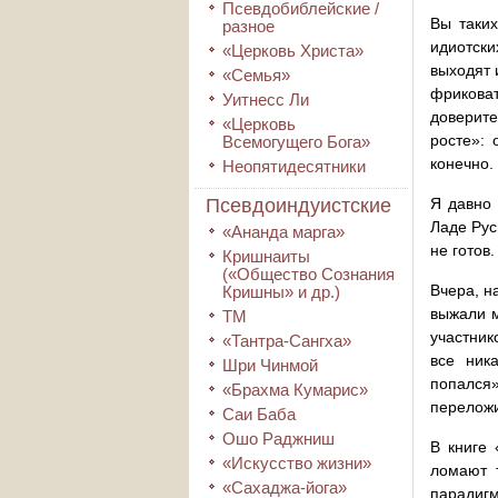
Псевдобиблейские /
Вы таких
разное
идиотски
«Церковь Христа»
выходят 
«Семья»
фрикова
Уитнесс Ли
доверите
«Церковь
росте»: 
Всемогущего Бога»
конечно.
Неопятидесятники
Псевдоиндуистские
Я давно 
Ладе Рус
«Ананда марга»
не готов.
Кришнаиты
(«Общество Сознания
Вчера, н
Кришны» и др.)
выжали м
ТМ
участник
«Тантра-Сангха»
все ник
Шри Чинмой
попался»
«Брахма Кумарис»
переложи
Саи Баба
Ошо Раджниш
В книге 
«Искусство жизни»
ломают 
«Сахаджа-йога»
парадигм