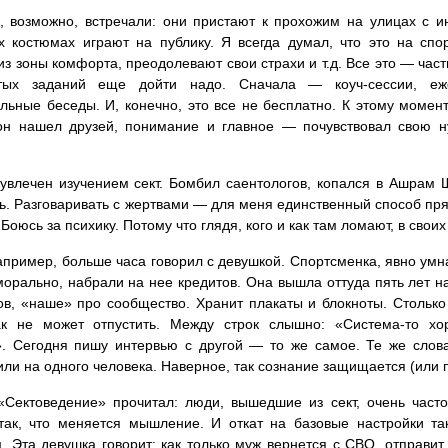
, возможно, встречали: они пристают к прохожим на улицах с и
х костюмах играют на публику. Я всегда думал, что это на спо
из зоны комфорта, преодолевают свои страхи и т.д. Все это — час
тых заданий еще дойти надо. Сначала — коуч-сессии, еж
льные беседы. И, конечно, это все не бесплатно. К этому момен
он нашел друзей, понимание и главное — почувствовал свою ну
увлечен изучением сект. Бомбил саентологов, копался в Ашрам
ь. Разговаривать с жертвами — для меня единственный способ пря
 Боюсь за психику. Потому что глядя, кого и как там ломают, в своих
апример, больше часа говорил с девушкой. Спортсменка, явно умн
орально, набрали на нее кредитов. Она вышла оттуда пять лет на
ов, «наше» про сообщество. Хранит плакаты и блокноты. Столько 
ак не может отпустить. Между строк слышно: «Система-то хо
. Сегодня пишу интервью с другой — то же самое. Те же слова
ли на одного человека. Наверное, так сознание защищается (или 
«Сектоведение» прочитал: люди, вышедшие из сект, очень часто
так, что меняется мышление. И откат на базовые настройки та
. Эта девушка говорит: как только муж вернется с СВО, отправит 