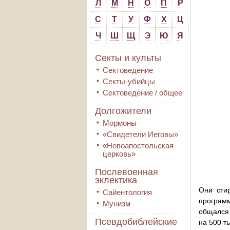
Л
М
Н
О
П
Р
С
Т
У
Ф
Х
Ц
Ч
Ш
Щ
Э
Ю
Я
Секты и культы
Сектоведение
Секты-убийцы
Сектоведение / общее
Долгожители
Мормоны
«Свидетели Иеговы»
«Новоапостольская
церковь»
Послевоенная
эклектика
Они стир
Сайентология
програм
Мунизм
общался 
Псевдобиблейские
на 500 т