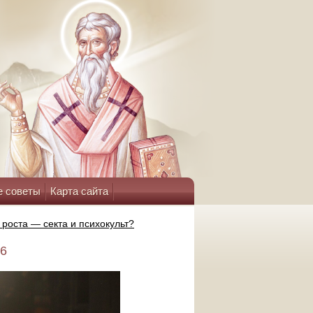
е советы
Карта сайта
роста — секта и психокульт?⁠
26