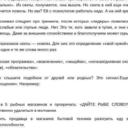
ально». Из секты, получается, она вышла. Но секта в ней еще оч
очется помочь. Но как? Ей с психологом работать надо. А на ней кр
снимал спецреп про тренинги, после которых «лидеры» ложились
слабые или глупые люди. Нет. Это те, кого завели в тупик, и он
мощь. Даже за внешним спокойствием и благополучием может скр
признаков секты — новояз. Для них это определение «свой-чужой
одни и те же слова много раз:
ская программа», «вовлечение», «чешуйки», «ночная/дневная охот
в), «обязательства».
ы слышите подобное от друзей или родных? Это сигнал.Еще
пощения». Например:
 в 5 рыбных магазинов и прокричать: «ДАЙТЕ РЫБЕ СЛОВО
твенно удалиться в молчании.
рить продавца в магазине бытовой техники разогреть еду 
способности.