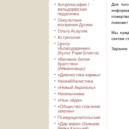
Антропософия /
Для того
вальдорфская
информа
педагогика
пожертво
Оккультные
поможет 
воззрения Дугина
Ольга Асауляк
Мы нужд
Астрология
сектам с
Центр
«Благодарение»
Заранее 
(Культ Рами Блекта)
«Великое белое
братство»
(Айванховцы)
«Диагностика кармы»
Неокаббалистика
«Новый Акрополь»
Неоязычники
«Нью эйдж»
«Общество спасения
землян»
Псевдоцелительские
«Дар мира» (бывшая
Рейки Кадуцей)