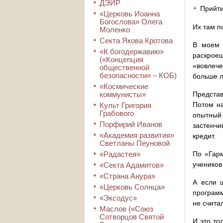
ДЭИР
Прийти
«Церковь Иоанна
Богослова» Олега
Их там п
Моленко
Секта Якова Кротова
В моем 
«К богодержавию»
раскроеш
(«Концепция
«вовлече
общественной
безопасности» – КОБ)
больше л
«Космические
коммунисты»
Представ
Потом на
Культ Григория
Грабового
опытный
Порфирий Иванов
застенчи
«Академия развития»
кредит.
Светланы Пеуновой
«Радастея»
По «Гар
учеников
«Секта Адамитов»
«Страна Анура»
А если ш
«Церковь Солнца»
программ
«Эксодус»
не счита
Маслов («Союз
Сотворцов Святой
И это то