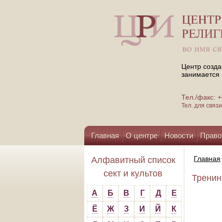
Центр созда
занимается 
Тел./факс:
Тел. для свя
Главная
О центре
Новости
Право
Помощь центру
Главная
Алфавитный список
сект и культов
Тренинг
А
Б
В
Г
Д
Е
Ё
Ж
З
И
Й
К