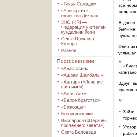
«Гухья Самадж»
все норм
«Университет
жаль и х
единства Дикша»
3HO (KRI ―
Я давно 
Федерация учителей
были не 
кундалини йоги)
нужна по
Секта Пракаша
Кумара
Один из 
Разное
услышал 
Постсоветские
″
«Лидер
«Анастасия»
капитано
«Ашрам Шамбалы»
«Аштар» («Лечение
Вдруг в
святыми»)
«раскре
«Алля Аят»
″
«Белое братство»
«Бажовцы»
Зайти
Богородичники
торжес
Виссарион («Церковь
последнего завета»)
Угово
Секта Белодеда
работо