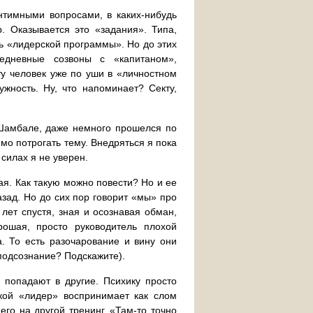
нтимными вопросами, в каких-нибудь
р. Оказывается это «задания». Типа,
ть «лидерской программы». Но до этих
едневные созвоны с «капитаном»,
ту человек уже по уши в «личностном
жность. Ну, что напоминает? Секту,
 Шамбале, даже немного прошелся по
мо потрогать тему. Внедряться я пока
 силах я не уверен.
ая. Как такую можно повести? Но и ее
зад. Но до сих пор говорит «мы» про
лет спустя, зная и осознавая обман,
рошая, просто руководитель плохой
. То есть разочарование и вину они
подсознание? Подскажите).
 попадают в другие. Психику просто
кой «лидер» воспринимает как слом
его на другой тренинг. «Там-то точно