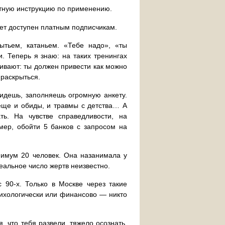
устную инструкцию по применению.
дет доступен платным подписчикам.
ытьем, катаньем. «Тебе надо», «ты
. Теперь я знаю: на таких тренингах
ивают: ты должен привести как можно
раскрыться.
 идешь, заполняешь огромную анкету.
еще и обиды, и травмы с детства… А
ть. На чувстве справедливости, на
мер, обойти 5 банков с запросом на
имум 20 человек. Она назанимала у
реальное число жертв неизвестно.
 90-х. Только в Москве через такие
сихологически или финансово — никто
, что тебя развели, тяжело осознать,