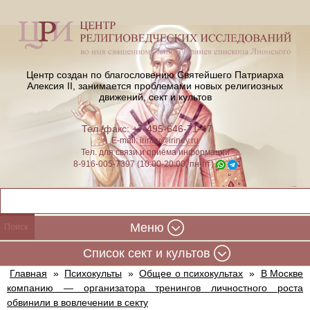
Центр создан по благословению Святейшего Патриарха
Алексия II,
занимается проблемами новых религиозных
движений, сект и культов
Тел./факс: +7-495-646-71-47
E-mail:
iriney@iriney.ru
Тел. для связи и приёма информации
8-916-005-7397 (10:00-20:00, пн-пт)
Меню
Cписок сект и культов
Главная
»
Психокульты
»
Общее о психокультах
»
В Москве
компанию — организатора тренингов личностного роста
обвинили в вовлечении в секту