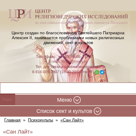
Центр создан по благословению Святейшего Патриарха
Алексия II,
занимается проблемами новых религиозных
движений, сект и культов
Тел./факс: +7-495-646-71-47
E-mail:
iriney@iriney.ru
Тел. для связи и приёма информации
8-916-005-7397 (10:00-20:00, пн-пт)
Меню
Cписок сект и культов
Главная
»
Психокульты
»
«Сан Лайт»
«Сан Лайт»