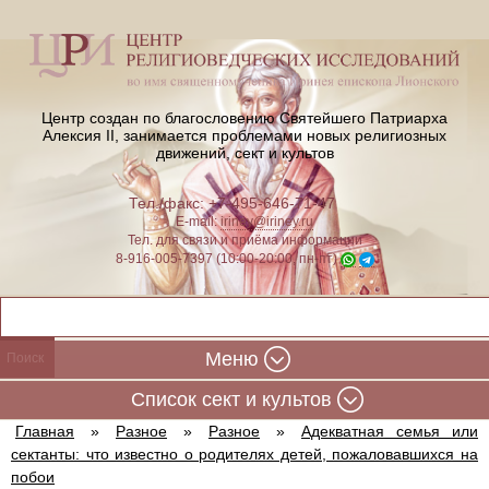
Центр создан по благословению Святейшего Патриарха
Алексия II,
занимается проблемами новых религиозных
движений, сект и культов
Тел./факс: +7-495-646-71-47
E-mail:
iriney@iriney.ru
Тел. для связи и приёма информации
8-916-005-7397 (10:00-20:00, пн-пт)
Меню
Cписок сект и культов
Главная
»
Разное
»
Разное
»
Адекватная семья или
сектанты: что известно о родителях детей, пожаловавшихся на
побои