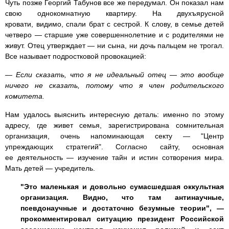
Чуть позже Георгий Табунов все же передумал. Он показал нам
свою однокомнатную квартиру. На двухъярусной
кровати, видимо, спали брат с сестрой. К слову, в семье детей
четверо — старшие уже совершеннолетние и с родителями не
живут. Отец утверждает — ни сына, ни дочь пальцем не трогал.
Все называет подростковой провокацией:
— Если сказать, что я не идеальный отец — это вообще
ничего не сказать, потому что я член родительского
комитета.
Нам удалось выяснить интересную деталь: именно по этому
адресу, где живет семья, зарегистрирована сомнительная
организация, очень напоминающая секту — "Центр
упреждающих стратегий". Согласно сайту, основная
ее деятельность — изучение тайн и истин сотворения мира.
Мать детей — учредитель.
"Это маленькая и довольно сумасшедшая оккультная
организация. Видно, что там антинаучные,
псевдонаучные и достаточно безумные теории", —
прокомментировал ситуацию президент Российской