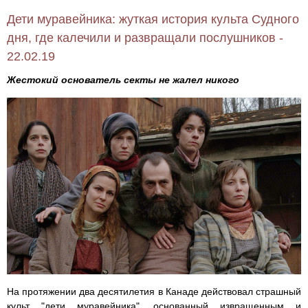
Дети муравейника: жуткая история культа Судного
дня, где калечили и развращали послушников -
22.02.19
Жестокий основатель секты не жалел никого
На протяжении два десятилетия в Канаде действовал страшный
культ "дети муравейника", основанный извращенным и