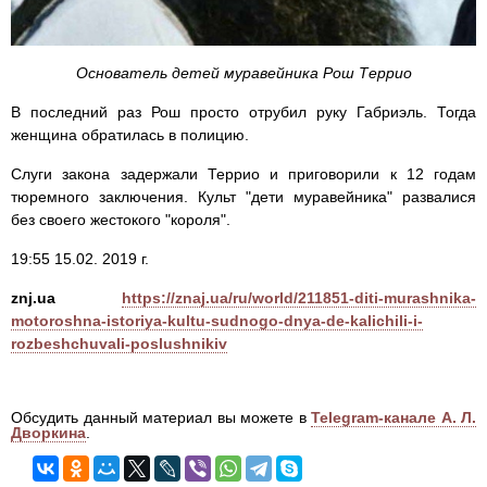
Основатель детей муравейника Рош Террио
В последний раз Рош просто отрубил руку Габриэль. Тогда
женщина обратилась в полицию.
Слуги закона задержали Террио и приговорили к 12 годам
тюремного заключения. Культ "дети муравейника" развалися
без своего жестокого "короля".
19:55 15.02. 2019 г.
znj.ua
https://znaj.ua/ru/world/211851-diti-murashnika-
motoroshna-istoriya-kultu-sudnogo-dnya-de-kalichili-i-
rozbeshchuvali-poslushnikiv
Обсудить данный материал вы можете в
Telegram-канале А. Л.
Дворкина
.