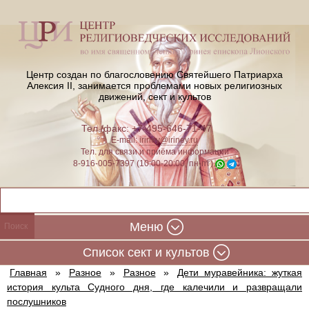
Центр создан по благословению Святейшего Патриарха
Алексия II,
занимается проблемами новых религиозных
движений, сект и культов
Тел./факс: +7-495-646-71-47
E-mail:
iriney@iriney.ru
Тел. для связи и приёма информации
8-916-005-7397 (10:00-20:00, пн-пт)
Меню
Cписок сект и культов
Главная
»
Разное
»
Разное
»
Дети муравейника: жуткая
история культа Судного дня, где калечили и развращали
послушников