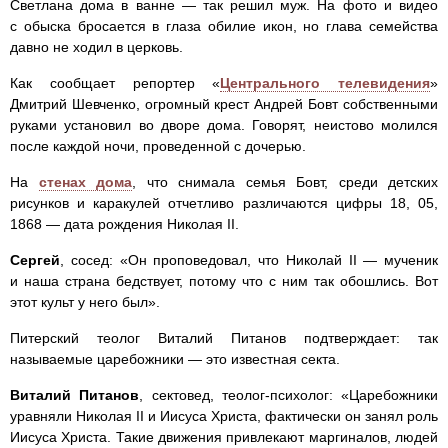
Светлана дома в ванне — так решил муж. На фото и видео
с обыска бросается в глаза обилие икон, но глава семейства
давно не ходил в церковь.
Как сообщает репортер «
Центрального телевидения
»
Дмитрий Шевченко, огромный крест Андрей Бовт собственными
руками установил во дворе дома. Говорят, неистово молился
после каждой ночи, проведенной с дочерью.
На
стенах дома
, что снимала семья Бовт, среди детских
рисунков и каракулей отчетливо различаются цифры 18, 05,
1868 — дата рождения Николая II.
Сергей
, сосед: «Он проповедовал, что Николай II — мученик
и наша страна бедствует, потому что с ним так обошлись. Вот
этот культ у него был».
Питерский теолог Виталий Питанов подтверждает: так
называемые царебожники — это известная секта.
Виталий Питанов
, сектовед, теолог-психолог: «Царебожники
уравняли Николая II и Иисуса Христа, фактически он занял роль
Иисуса Христа. Такие движения привлекают маргиналов, людей