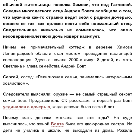
обычной жительницы поселка Химози, что под Гатчиной.
Соседка многодетного отца Андрея Бовта сообщила о том,
что мужчина как-то странно ведет себя с родной дочерью,
совсем не так, как должен вести себя нормальный отец.
Свидетельница нисколько не сомневалась, что свою
несовершеннолетнюю дочь изверг насилует.
Ничем не примечательный коттедж в деревне Химози
Ленинградской области стал местом проведения настоящей
спецоперации. Здесь с начала 2000-х живут 8 детей, их мать
Светлана и глава семейства Андрей Бовт.
Сергей
, сосед: «Религиозная семья, занимались натуральным
хозяйством».
Следователи выясняли: оружие — не самый страшный секрет
семьи Бовт. Представитель СК рассказал: в первый раз Бовт
уединился с дочерью
, когда девочке было всего 6 лет.
Почему мать девочки молчала все эти годы? На суде
выяснилось, что женой
Бовта
была его двоюродная сестра. Их
дети не учились в школе, не выходили из дома. Рожала