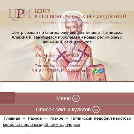
Центр создан по благословению Святейшего Патриарха
Алексия II,
занимается проблемами новых религиозных
движений, сект и культов
Тел./факс: +7-495-646-71-47
E-mail:
iriney@iriney.ru
Тел. для связи и приёма информации
8-916-005-7397 (10:00-20:00, пн-пт)
Меню
Cписок сект и культов
Главная
»
Разное
»
Разное
»
Гатчинский педофил неистово
молился после каждой ночи с дочерью