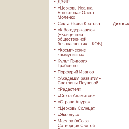
ДЭИР
«Церковь Иоанна
Богослова» Олега
Моленко
Секта Якова Кротова
Для выб
«К богодержавию»
(«Концепция
общественной
безопасности» – КОБ)
«Космические
коммунисты»
Культ Григория
Грабового
Порфирий Иванов
«Академия развития»
Светланы Пеуновой
«Радастея»
«Секта Адамитов»
«Страна Анура»
«Церковь Солнца»
«Эксодус»
Маслов («Союз
Сотворцов Святой