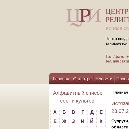
Центр созда
занимается 
Тел./факс:
Тел. для свя
Главная
О центре
Новости
Право
Помощь центру
Главная
Алфавитный список
сект и культов
Истяза
23.07.
А
Б
В
Г
Д
Е
Супруги
Ё
Ж
З
И
Й
К
области