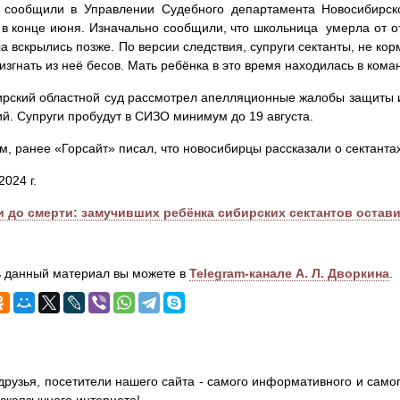
 сообщили в Управлении Судебного департамента Новосибирско
 в конце июня. Изначально сообщили, что школьница умерла от 
ла вскрылись позже. По версии следствия, супруги сектанты, не ко
изгнать из неё бесов. Мать ребёнка в это время находилась в кома
рский областной суд рассмотрел апелляционные жалобы защиты и
й. Супруги пробудут в СИЗО минимум до 19 августа.
, ранее «Горсайт» писал, что новосибирцы рассказали о сектанта
2024 г.
и до смерти: замучивших ребёнка сибирских сектантов оставил
 данный материал вы можете в
Telegram-канале А. Л. Дворкина
.
друзья, посетители нашего сайта - самого информативного и самог