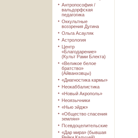
Антропософия /
вальдорфская
педагогика
Оккультные
воззрения Дугина
Ольга Асауляк
Астрология
Центр
«Благодарение»
(Культ Рами Блекта)
«Великое белое
братство»
(Айванховцы)
«Диагностика кармы»
Неокаббалистика
«Новый Акрополь»
Неоязычники
«Нью эйдж»
«Общество спасения
землян»
Псевдоцелительские
«Дар мира» (бывшая
Рейки Кадуцей)