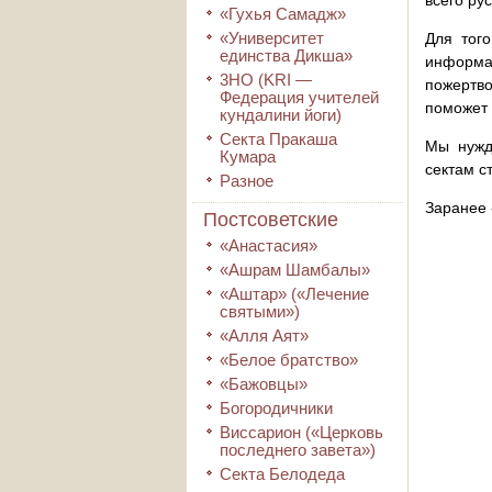
всего ру
«Гухья Самадж»
«Университет
Для того
единства Дикша»
информа
3HO (KRI ―
пожертво
Федерация учителей
поможет 
кундалини йоги)
Секта Пракаша
Мы нужд
Кумара
сектам с
Разное
Заранее 
Постсоветские
«Анастасия»
«Ашрам Шамбалы»
«Аштар» («Лечение
святыми»)
«Алля Аят»
«Белое братство»
«Бажовцы»
Богородичники
Виссарион («Церковь
последнего завета»)
Секта Белодеда