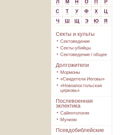
Л
М
Н
О
П
Р
С
Т
У
Ф
Х
Ц
Ч
Ш
Щ
Э
Ю
Я
Секты и культы
Сектоведение
Секты-убийцы
Сектоведение / общее
Долгожители
Мормоны
«Свидетели Иеговы»
«Новоапостольская
церковь»
Послевоенная
эклектика
Сайентология
Мунизм
Псевдобиблейские