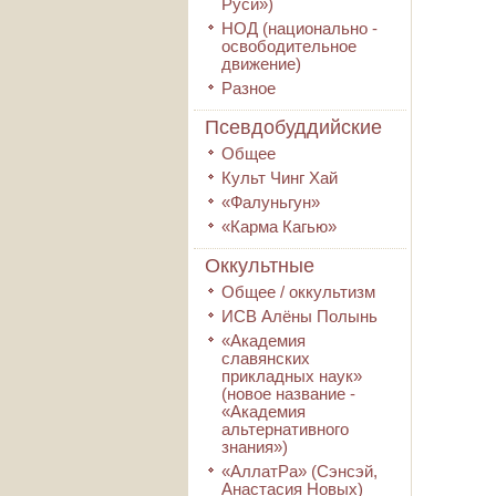
Руси»)
НОД (национально -
освободительное
движение)
Разное
Псевдобуддийские
Общее
Культ Чинг Хай
«Фалуньгун»
«Карма Кагью»
Оккультные
Общее / оккультизм
ИСВ Алёны Полынь
«Академия
славянских
прикладных наук»
(новое название -
«Академия
альтернативного
знания»)
«АллатРа» (Сэнсэй,
Анастасия Новых)