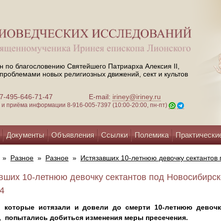
н по благословению Святейшего Патриарха Алексия II,
проблемами новых религиозных движений, сект и культов
 +7-495-646-71-47
E-mail:
iriney@iriney.ru
зи и приёма информации
8-916-005-7397 (10:00-20:00, пн-пт)
Документы
Объявления
Ссылки
Полемика
Практически
»
Разное
»
Разное
»
Истязавших 10-летнюю девочку сектантов
вших 10-летнюю девочку сектантов под Новосибирск
24
, которые истязали и довели до смерти 10-летнюю девоч
, попытались добиться изменения меры пресечения.