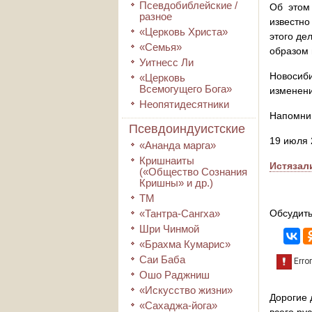
Псевдобиблейские /
Об этом
разное
известно
«Церковь Христа»
этого де
«Семья»
образом 
Уитнесс Ли
Новосиби
«Церковь
Всемогущего Бога»
изменени
Неопятидесятники
Напомним
Псевдоиндуистские
19 июля 
«Ананда марга»
Кришнаиты
Истязал
(«Общество Сознания
Кришны» и др.)
ТМ
«Тантра-Сангха»
Обсудить
Шри Чинмой
«Брахма Кумарис»
Саи Баба
Ошо Раджниш
«Искусство жизни»
Дорогие 
«Сахаджа-йога»