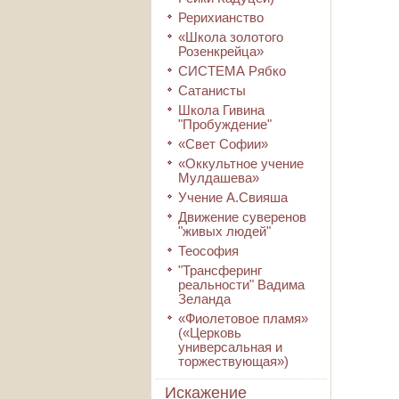
Рерихианство
«Школа золотого
Розенкрейца»
СИСТЕМА Рябко
Сатанисты
Школа Гивина
"Пробуждение"
«Свет Софии»
«Оккультное учение
Мулдашева»
Учение А.Свияша
Движение суверенов
"живых людей"
Теософия
"Трансферинг
реальности" Вадима
Зеланда
«Фиолетовое пламя»
(«Церковь
универсальная и
торжествующая»)
Искажение