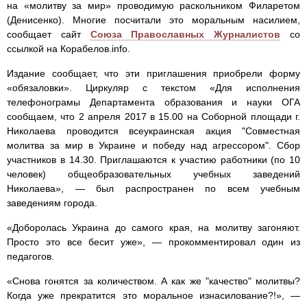
на «молитву за мир» проводимую раскольником Филаретом
(Денисенко). Многие посчитали это моральным насилием,
сообщает сайт
Союза Православных Журналистов
со
ссылкой на Корабелов.info.
Издание сообщает, что эти приглашения приобрели форму
«обязаловки». Циркуляр с текстом «Для исполнения
телефонограмы Департамента образования и науки ОГА
сообщаем, что 2 апреля 2017 в 15.00 на Соборной площади г.
Николаева проводится всеукраинская акция "Совместная
молитва за мир в Украине и победу над агрессором". Сбор
участников в 14.30. Приглашаются к участию работники (по 10
человек) общеобразовательных учебных заведений
Николаева», — был распространен по всем учебным
заведениям города.
«Доборолась Украина до самого края, на молитву загоняют.
Просто это все бесит уже», — прокомментировал один из
педагогов.
«Снова гонятся за количеством. А как же "качество" молитвы?
Когда уже прекратится это моральное изнасилование?!», —