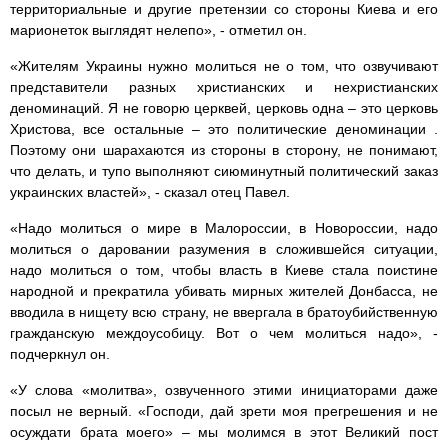
территориальные и другие претензии со стороны Киева и его
марионеток выглядят нелепо», - отметил он.
«Жителям Украины нужно молиться не о том, что озвучивают
представители разных христианских и нехристианских
деноминаций. Я не говорю церквей, церковь одна – это церковь
Христова, все остальные – это политические деноминации .
Поэтому они шарахаются из стороны в сторону, не понимают,
что делать, и тупо выполняют сиюминутный политический заказ
украинских властей», - сказал отец Павел.
«Надо молиться о мире в Малороссии, в Новороссии, надо
молиться о даровании разумения в сложившейся ситуации,
надо молиться о том, чтобы власть в Киеве стала поистине
народной и прекратила убивать мирных жителей Донбасса, не
вводила в нищету всю страну, не ввергала в братоубийственную
гражданскую междоусобицу. Вот о чем молиться надо», -
подчеркнул он.
«У слова «молитва», озвученного этими инициаторами даже
посыл не верный. «Господи, дай зрети моя прегрешения и не
осуждати брата моего» – мы молимся в этот Великий пост