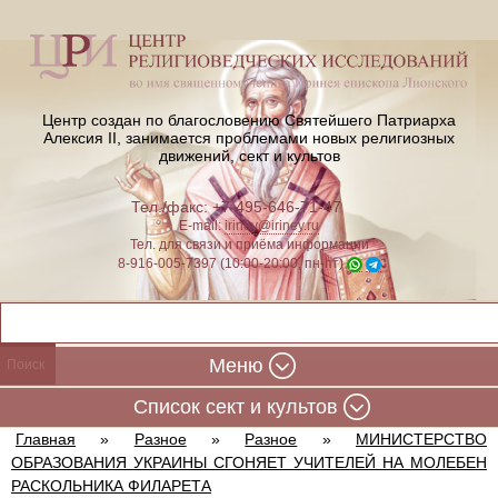
Центр создан по благословению Святейшего Патриарха
Алексия II,
занимается проблемами новых религиозных
движений, сект и культов
Тел./факс: +7-495-646-71-47
E-mail:
iriney@iriney.ru
Тел. для связи и приёма информации
8-916-005-7397 (10:00-20:00, пн-пт)
Меню
Cписок сект и культов
Главная
»
Разное
»
Разное
»
МИНИСТЕРСТВО
ОБРАЗОВАНИЯ УКРАИНЫ СГОНЯЕТ УЧИТЕЛЕЙ НА МОЛЕБЕН
РАСКОЛЬНИКА ФИЛАРЕТА