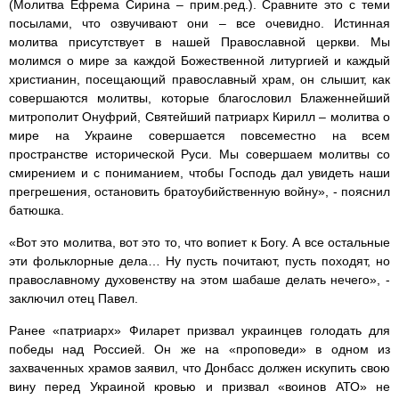
(Молитва Ефрема Сирина – прим.ред.). Сравните это с теми
посылами, что озвучивают они – все очевидно. Истинная
молитва присутствует в нашей Православной церкви. Мы
молимся о мире за каждой Божественной литургией и каждый
христианин, посещающий православный храм, он слышит, как
совершаются молитвы, которые благословил Блаженнейший
митрополит Онуфрий, Святейший патриарх Кирилл – молитва о
мире на Украине совершается повсеместно на всем
пространстве исторической Руси. Мы совершаем молитвы со
смирением и с пониманием, чтобы Господь дал увидеть наши
прегрешения, остановить братоубийственную войну», - пояснил
батюшка.
«Вот это молитва, вот это то, что вопиет к Богу. А все остальные
эти фольклорные дела… Ну пусть почитают, пусть походят, но
православному духовенству на этом шабаше делать нечего», -
заключил отец Павел.
Ранее «патриарх» Филарет призвал украинцев голодать для
победы над Россией. Он же на «проповеди» в одном из
захваченных храмов заявил, что Донбасс должен искупить свою
вину перед Украиной кровью и призвал «воинов АТО» не