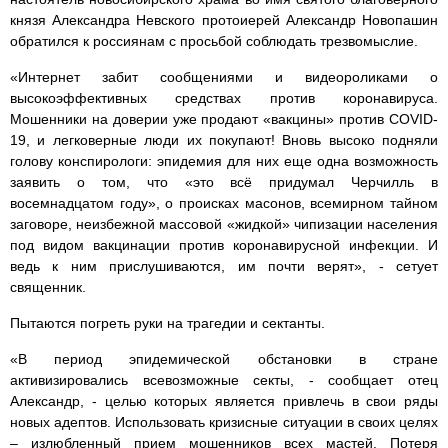
князя Александра Невского протоиерей Александр Новопашин
обратился к россиянам с просьбой соблюдать трезвомыслие.
«Интернет забит сообщениями и видеороликами о
высокоэффективных средствах против коронавируса.
Мошенники на доверии уже продают «вакцины» против COVID-
19, и легковерные люди их покупают! Вновь высоко подняли
голову конспирологи: эпидемия для них еще одна возможность
заявить о том, что «это всё придумал Черчилль в
восемнадцатом году», о происках масонов, всемирном тайном
заговоре, неизбежной массовой «жидкой» чипизации населения
под видом вакцинации против коронавирусной инфекции. И
ведь к ним прислушиваются, им почти верят», - сетует
священник.
Пытаются погреть руки на трагедии и сектанты.
«В период эпидемической обстановки в стране
активизировались всевозможные секты, - сообщает отец
Александр, - целью которых является привлечь в свои ряды
новых адептов. Использовать кризисные ситуации в своих целях
– излюбленный прием мошенников всех мастей. Потеря