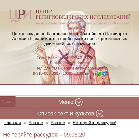
Центр создан по благословению Святейшего Патриарха
Алексия II,
занимается проблемами новых религиозных
движений, сект и культов
Тел./факс: +7-495-646-71-47
E-mail:
iriney@iriney.ru
Тел. для связи и приёма информации
8-916-005-7397 (10:00-20:00, пн-пт)
Меню
Cписок сект и культов
Главная
»
Разное
»
Разное
»
Не теряйте рассудок!
Не теряйте рассудок! - 09.05.20