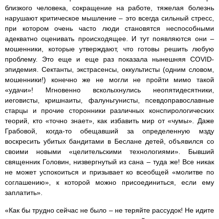
близкого человека, сокращение на работе, тяжелая болезнь
нарушают критическое мышление – это всегда сильный стресс,
при котором очень часто люди становятся неспособными
адекватно оценивать происходящее. И тут появляются они –
мошенники, которые утверждают, что готовы решить любую
проблему. Это еще и еще раз показала нынешняя COVID-
эпидемия. Сектанты, экстрасенсы, оккультисты (одним словом,
мошенники!) конечно же не могли не пройти мимо такой
«удачи»! Мгновенно всколыхнулись неопятидесятники,
иеговисты, кришнаиты, фалуньгунисты, псевдоправославные
старцы и прочие сторонники различных конспирологических
теорий, кто «точно знает», как избавить мир от «чумы». Даже
Грабовой, когда-то обещавший за определенную мзду
воскресить убитых бандитами в Беслане детей, объявился со
своими новыми «целительскими технологиями». Бывший
священник Головин, низвергнутый из сана – туда же! Все никак
не может успокоиться и призывает ко всеобщей «молитве по
соглашению», к которой можно присоединиться, если ему
заплатить».
«Как бы трудно сейчас не было – не теряйте рассудок! Не идите