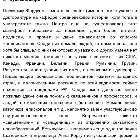
Поскольку Фордхем – моя alma mater (именно там я учился в
докторантуре на кафедре средневековой истории, хотя тогда в
университете такого Центра еще не существовало), этот
манифест, набравший за несколько дней более пятисот
подписей, я прочел и даже ознакомился со списком
«подписантов». Среди них немало людей, которых я знал, или
хотя бы слышал о них (некоторых я уважаю, о других у меня нет
никакого мнения, третьих я не уважаю совсем) – из США,
Канады, Франции, Бельгии, Греции, Румынии, Грузии.
Разумеется, много украинских имен, в основном из диаспоры.
Подавляющее большинство подписантов –жители западных
стран, а малочисленные россияне, по всей видимости сейчас
находятся за пределами РФ. Среди имен довольно много
пожилых (даже очень пожилых) священников и профессоров, и
людей, не имеющих отношения к богословию. Немало римо-
католиков, епископалов и т. д., непонятно зачем участвующих во
внутриправославном споре. Встречаются какие-то
«священники» и «священницы» из откровенно сектантских
новообразований. Есть курьезы: например «еще одна грешница
Екатерина» и «грешница Анна Корзун из украинской церкви в