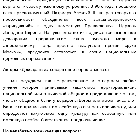
вернется к своему исконному устроению. В 90-е годы прошлого
века приснопамятный Патриарх Алексий II, не раз говорил о
необходимости объединения всех западноевропейских
«юрисдикций» в одну поместную Православную Церковь
Западной Европы. Но, увы, многие из подписантов нынешней
декларации, приравнявшие идею русского мира к
этнофилетизму, тогда яростно выступали против «руки
Москвы», предпочтя оставаться в своих национальных
церковных образованиях.
Авторы «Декларации» совершенно верно отмечают:
… мы осуждаем как неправославное и отвергаем любое
учение, которое приписывает какой-либо территориальной,
национальной или этнической общности представление о том,
что эти общности были утверждены Богом или имеют власть от
Бога, или приписывает им особенную святость или чистоту, или
определяет какую-либо одну культуру как особенную или
имеющую особое божественное предназначение…
Но неизбежно возникает два вопроса: