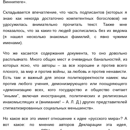
Виннипеге».
Складывается впечатление, что часть подписантов (которых я
знаю как некогда достаточно компетентных богословов) не
удосужилась внимательно прочитать текст. Также мне
показалось, что за каких-то людей расписались без их ведома
(я нашел несколько знакомых фамилий, с явно чужими
именами).
Что же касается содержания документа, то оно довольно
расплывчато. Много общих мест и очевидных банальностей, из
которых ясно, что авторы – за все хорошее и против всего
плохого, за мир и против войны, за любовь и против ненависти.
Есть там и важный для эпохи политкорректности намек: мы
против любого учения, демонизирующего или поощряющего
«демонизацию всех, кого государство и общество считает
“иными”, включая иностранцев, политических и религиозных
инакомыслящих и (внимание! – А. Л. Д.) других представителей
стигматизированных социальных меньшинств».
Но какое все это имеет отношение к идее «русского мира»? А
вот какое: по мнению авторов Декларации эта идея,