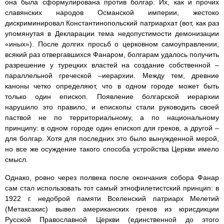
она была сформулирована против болгар. Их, как и прочих
славянских народов Османской империи, жестоко
дискриминировал Константинопольский патриархат (вот, как раз
упомянутая в Декларации тема недопустимости демонизации
«иных»). После долгих просьб о церковном самоуправлении,
всякий раз отвергавшихся Фанаром, болгарам удалось получить
разрешение у турецких властей на создание собственной –
параллельной греческой –иерархии. Между тем, древние
каноны четко определяют, что в одном городе может быть
только один епископ. Появление болгарской иерархии
нарушило это правило, и епископы стали руководить своей
паствой не по территориальному, а по национальному
принципу: в одном городе один епископ для греков, а другой –
для болгар. Хотя для последних это было вынужденной мерой,
но все же осуждение такого способа устройства Церкви имело
смысл.
Однако, ровно через полвека после окончания собора Фанар
сам стал использовать тот самый этнофилетистский принцип: в
1922 г. недоброй памяти Вселенский патриарх Мелетий
(Метаксакис) вывел американских греков из юрисдикции
Русской Православной Церкви (единственной до этого