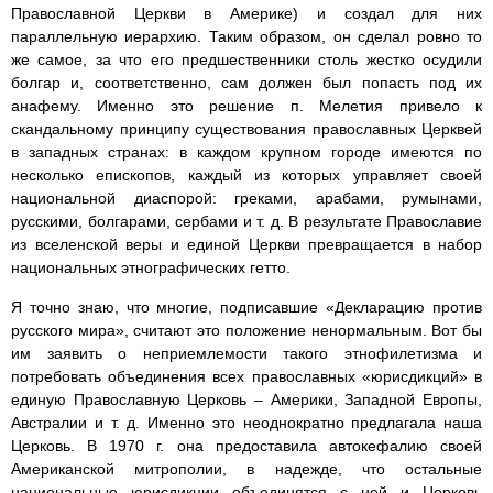
Православной Церкви в Америке) и создал для них
параллельную иерархию. Таким образом, он сделал ровно то
же самое, за что его предшественники столь жестко осудили
болгар и, соответственно, сам должен был попасть под их
анафему. Именно это решение п. Мелетия привело к
скандальному принципу существования православных Церквей
в западных странах: в каждом крупном городе имеются по
несколько епископов, каждый из которых управляет своей
национальной диаспорой: греками, арабами, румынами,
русскими, болгарами, сербами и т. д. В результате Православие
из вселенской веры и единой Церкви превращается в набор
национальных этнографических гетто.
Я точно знаю, что многие, подписавшие «Декларацию против
русского мира», считают это положение ненормальным. Вот бы
им заявить о неприемлемости такого этнофилетизма и
потребовать объединения всех православных «юрисдикций» в
единую Православную Церковь – Америки, Западной Европы,
Австралии и т. д. Именно это неоднократно предлагала наша
Церковь. В 1970 г. она предоставила автокефалию своей
Американской митрополии, в надежде, что остальные
национальные юрисдикции объединятся с ней и Церковь