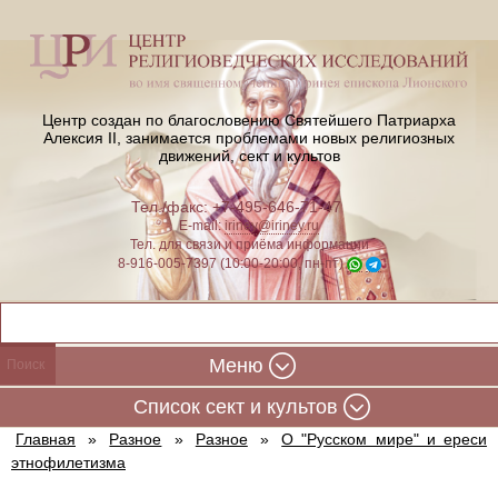
Центр создан по благословению Святейшего Патриарха
Алексия II,
занимается проблемами новых религиозных
движений, сект и культов
Тел./факс: +7-495-646-71-47
E-mail:
iriney@iriney.ru
Тел. для связи и приёма информации
8-916-005-7397 (10:00-20:00, пн-пт)
Меню
Cписок сект и культов
Главная
»
Разное
»
Разное
»
О "Русском мире" и ереси
этнофилетизма