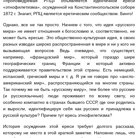
«проповедуемая РПЦ» объявляется идентичной ереси
«этнофилетизма», осужденной на Константинопольском соборе
1872 г. Значит, РПЦ является еретическим сообществом. Бинго!
Однако, все не так просто. Начнем с того, что идея «русского
мира» не имеет отношения к богословию и, соответственно, не
может быть ересью. Это общественно-культурная идея, в своих
разных изводах широко распространенная в мире и ни у кого не
вызывающая вопросов. Ведь очевидно, что существует,
например, «французский мир», который гораздо шире
географических границ Франции и который активно
поддерживается правительством этой страны. Есть немецкий,
испанский, греческий миры и т. д. Я уж не говорю про «англо-
американский мир», распространяющийся на многие страны.
Так почему же не быть «русскому миру», тем более что русские
(и русскоязычные) люди проживают по всему свету, но
особенно компактно в странах бывшего СССР, где они родились
и выросли, идентифицируя себя как русских и принадлежа к
русской культуре? Причем тут ересь этнофилетизма?
История осуждения этой ереси требует долгого рассказа,
которому не место в этой краткой заметке. Напомню лишь, что