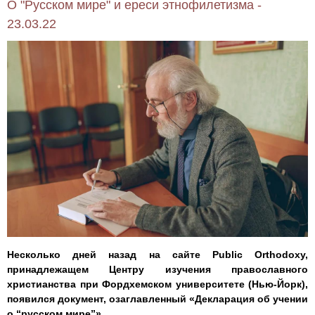
О "Русском мире" и ереси этнофилетизма -
23.03.22
Несколько дней назад на сайте Public Orthodoxy,
принадлежащем Центру изучения православного
христианства при Фордхемском университете (Нью-Йорк),
появился документ, озаглавленный «Декларация об учении
о “русском мире”».