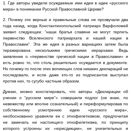
1. Где авторы увидели осуждаемые ими идеи в идее «русского
мира» в понимании Русской Православной Церкви?
2. Почему эти верные и правильные слова не прозвучали два
года назад, когда Константинопольский патриарх Варфоломей
заявил следующее: “наши братья славяне не могут терпеть
первенство Вселенского патриархата и нашей нации в
Православии”. Эта же идея в разных вариациях затем была
тиражирована несколькими греческими иерархами. Ведь
заявление о «первенстве греческой нации в Православии» и
есть ровно то, что столь решительно осуждается в документе.
Но почему-то после этих вопиющих слов никаких деклараций не
последовало, и если даже кто-то из подписантов выступал
против них, то сугубо частным образом.
Думаю, можно констатировать, что авторы «Декларации об
учении о “русском мире”» совершили подлог (не знаю, по
невежеству или вполне сознательный) и переформулировав по
собственному усмотрению идею «русского мира»,
необоснованно уравняли ее с этнофилетизмом, предпочитая
не замечать ни настоящего этнофилетизма, по принципу
которого устроены их «юрисдикции», ни унизительных и