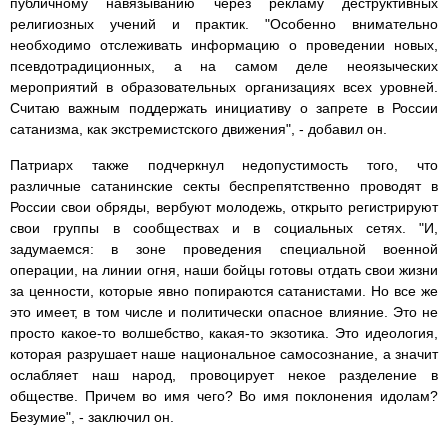
публичному навязыванию через рекламу деструктивных
религиозных учений и практик. "Особенно внимательно
необходимо отслеживать информацию о проведении новых,
псевдотрадиционных, а на самом деле неоязыческих
мероприятий в образовательных организациях всех уровней.
Считаю важным поддержать инициативу о запрете в России
сатанизма, как экстремистского движения", - добавил он.
Патриарх также подчеркнул недопустимость того, что
различные сатанинские секты беспрепятственно проводят в
России свои обряды, вербуют молодежь, открыто регистрируют
свои группы в сообществах и в социальных сетях. "И,
задумаемся: в зоне проведения специальной военной
операции, на линии огня, наши бойцы готовы отдать свои жизни
за ценности, которые явно попираются сатанистами. Но все же
это имеет, в том числе и политически опасное влияние. Это не
просто какое-то волшебство, какая-то экзотика. Это идеология,
которая разрушает наше национальное самосознание, а значит
ослабляет наш народ, провоцирует некое разделение в
обществе. Причем во имя чего? Во имя поклонения идолам?
Безумие", - заключил он.