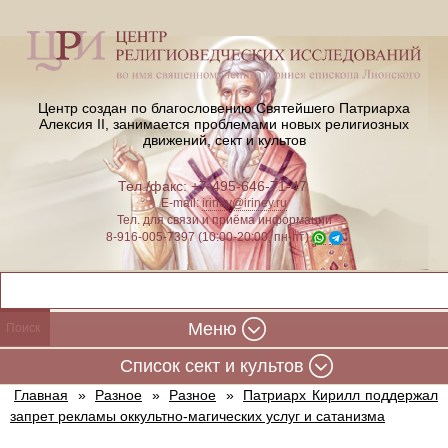
Центр создан по благословению Святейшего Патриарха
Алексия II,
занимается проблемами новых религиозных
движений, сект и культов
Тел./факс: +7-495-646-71-47
E-mail:
iriney@iriney.ru
Тел. для связи и приёма информации
8-916-005-7397 (10:00-20:00, пн-пт)
Меню
Cписок сект и культов
Главная
»
Разное
»
Разное
»
Патриарх Кирилл поддержал
запрет рекламы оккультно-магических услуг и сатанизма