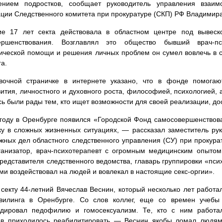
ением подростков, сообщает руководитель управления взаим
ии Следственного комитета при прокуратуре (СКП) РФ Владимир
ие 17 лет секта действовала в областном центре под вывеск
ершенствования. Возглавлял это общество бывший врач-п
ической помощи и решения личных проблем он сумел вовлечь в 
а.
вочной страничке в интернете указано, что в фонде помогаю
ития, личностного и духовного роста, философией, психологией, 
есь были рады тем, кто ищет возможности для своей реализации, до
году в Оренбурге появился «Городской Фонд самосовершенство
у в сложных жизненных ситуациях, — рассказал заместитель ру
жных дел областного следственного управления (СУ) при прокур
ганизатор, врач-психотерапевт с огромным медицинским опытом
редставителя следственного ведомства, главарь группировки «пс
ми воздействовал на людей и вовлекал в настоящие секс-оргии».
секту 44-летний Вячеслав Веснин, который несколько лет работ
вилинга в Оренбурге. Со слов коллег, еще со времен учебы 
ндировал педофилию и гомосексуализм. Те, кто с ним работал
ов приходилось реабилитировать — Веснин якобы ломал людям 