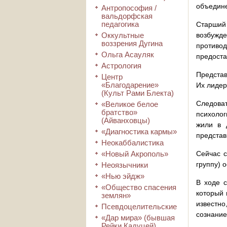
объедине
Антропософия /
вальдорфская
педагогика
Старший 
Оккультные
возбужде
воззрения Дугина
противо
Ольга Асауляк
предоста
Астрология
Представ
Центр
«Благодарение»
Их лидер
(Культ Рами Блекта)
Следоват
«Великое белое
братство»
психолог
(Айванховцы)
жили в 
«Диагностика кармы»
представ
Неокаббалистика
«Новый Акрополь»
Сейчас с
группу) 
Неоязычники
«Нью эйдж»
В ходе с
«Общество спасения
который 
землян»
известн
Псевдоцелительские
сознание
«Дар мира» (бывшая
Рейки Кадуцей)