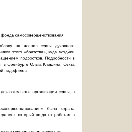
го фонда самосовершенствования
блаву на членов секты духовного
иков этого «братства», куда входили
ращением подростков. Подробности в
т в Оренбурге Ольга Клишина: Секта
ой педофилов.
доказательства организации секты, в
совершенствования» была скрыта
рапевт, который когда-то работал в
сказал мужчина оперативникам.