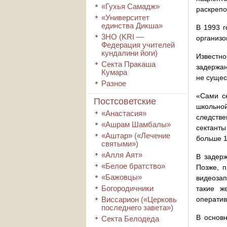
«Гухья Самадж»
раскреп
«Университет
единства Дикша»
В 1993 г
3HO (KRI ―
организо
Федерация учителей
кундалини йоги)
Известно
Секта Пракаша
задержан
Кумара
не сущес
Разное
«Сами се
Постсоветские
школьно
«Анастасия»
следств
«Ашрам Шамбалы»
сектант
«Аштар» («Лечение
больше 1
святыми»)
«Алля Аят»
В задерж
«Белое братство»
Позже, п
«Бажовцы»
видеозап
Богородичники
такие ж
Виссарион («Церковь
оператив
последнего завета»)
В основн
Секта Белодеда