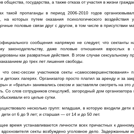
ов общества, государства, а также отказа от участия в жизни гражд
ах такой пропаганды в период 2006-2010 годов организовыва
», на которых путем оказания психологического воздействия у
очные половые связи друг с другом, в том числе в присутствии м
официального сообщения напрямую не следует, что сектанты на
ому законодательству, даже половые отношения взрослых в п
ированы как развратные действия. В этом случае сексуальному п
наказанием до трех лет лишения свободы.
, что секс-сессии участников секты «самосовершенствования» 
 и детских лагерях. Организатор просто платил за аренду и за за
тры» и «братья» занимались сексом и заставляли смотреть на это д
ть. Со слов сотрудников спецслужб, загородный дом организатора 
обыскивали его целые сутки.
существовало несколько групп: младшая, в которую входили дети в
дети от 6 до 9 лет; и старшая — от 14 и до 50 лет.
щее время устанавливаются личности всех причастных к данному
 вдохновителя секты возбуждено уголовное дело. Задержанным ин