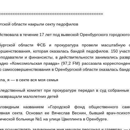
=============================================
гской области накрыли секту педофилов
йствовала в течение 17 лет под вывеской Оренбургского городско
ургской области ФСБ и прокуратура провели масштабную о
ршенствования, которая оказалась бандой педофилов. 150 участн
подаватели и финансисты, в действительности занимались разв
дио «Комсомольская правда» (97,2 FM) рассазала корреспонден
о самосовершенствования в Оренбургской области оказалась банд
па, я — в секте вся моя семья
ледственный комитет при прокуратуре передал в суд собранные 
развращали малолетних детей
говидным названием «Городской фонд общественного само
ивная секта. Основал ее Вячеслав Веснин, бывший врач-психоте
ической больнице №1 на улице Цвиллинга в Оренбурге.
ике осуществлять задуманное мне мешали персонал и главврач, — 