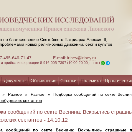
н по благословению Святейшего Патриарха Алексия II,
проблемами новых религиозных движений, сект и культов
 +7-495-646-71-47
E-mail:
iriney@iriney.ru
зи и приёма информации
8-916-005-7397 (10:00-20:00, пн-пт)
Документы
Объявления
Ссылки
Полемика
Практически
»
Разное
»
Разное
»
Подборка сообщений по секте Веснин
енбуржских сектантов
ка сообщений по секте Веснина: Вскрылись страшн
ржских сектантов - 14.10.12
ка сообщений по секте Веснина: Вскрылись страшные п