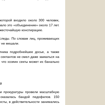
которой входило около 300 человек,
ало это «объединение» около 17 лет.
и жесточайшую конспирацию.
 следы. По словам лиц, проживающих
у не мешали.
тника подробнейшее досье, а также
 сектантов не смел даже заикаться на
, что хозяин секты может их банально
ей
 и прокуратуры провели масштабную
 оказалась бандой педофилов. 150
исты, в действительности занимались