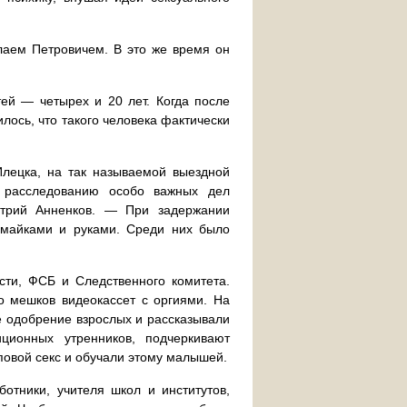
лаем Петровичем. В это же время он
тей — четырех и 20 лет. Когда после
ось, что такого человека фактически
Илецка, на так называемой выездной
о расследованию особо важных дел
итрий Анненков. — При задержании
 майками и руками. Среди них было
сти, ФСБ и Следственного комитета.
о мешков видеокассет с оргиями. На
е одобрение взрослых и рассказывали
ционных утренников, подчеркивают
повой секс и обучали этому малышей.
отники, учителя школ и институтов,