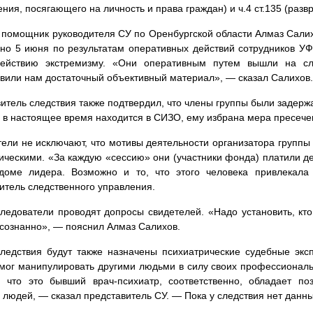
ния, посягающего на личность и права граждан) и ч.4 ст.135 (разв
помощник руководителя СУ по Оренбургской области Алмаз Салих
но 5 июня по результатам оперативных действий сотрудников У
действию экстремизму. «Они оперативным путем вышли на сл
вили нам достаточный объективный материал», — сказал Салихов.
итель следствия также подтвердил, что члены группы были задерж
 в настоящее время находится в СИЗО, ему избрана мера пресечен
ели не исключают, что мотивы деятельности организатора группы 
ическими. «За каждую «сессию» они (участники фонда) платили де
доме лидера. Возможно и то, что этого человека привлекала
итель следственного управления.
ледователи проводят допросы свидетелей. «Надо установить, кто
осознанно», — пояснил Алмаз Салихов.
ледствия будут также назначены психиатрические судебные эксп
мог манипулировать другими людьми в силу своих профессиональ
о, что это бывший врач-психиатр, соответственно, обладает п
 людей, — сказал представитель СУ. — Пока у следствия нет данны