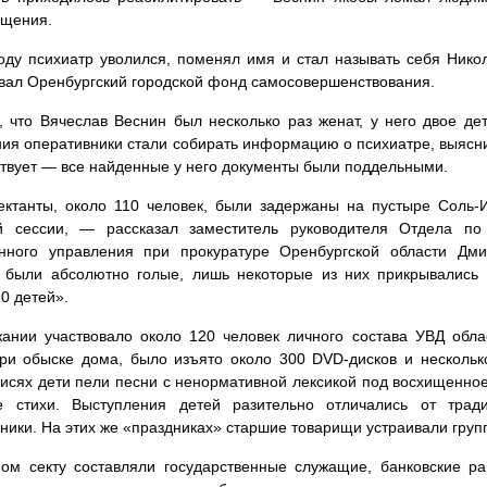
ощения.
оду психиатр уволился, поменял имя и стал называть себя Нико
вал Оренбургский городской фонд самосовершенствования.
, что Вячеслав Веснин был несколько раз женат, у него двое де
ия оперативники стали собирать информацию о психиатре, выяснил
твует — все найденные у него документы были поддельными.
ктанты, около 110 человек, были задержаны на пустыре Соль-
й сессии, — рассказал заместитель руководителя Отдела п
енного управления при прокуратуре Оренбургской области Дм
ы были абсолютно голые, лишь некоторые из них прикрывались
0 детей».
ании участвовало около 120 человек личного состава УВД обла
ри обыске дома, было изъято около 300 DVD-дисков и нескольк
исях дети пели песни с ненормативной лексикой под восхищенно
е стихи. Выступления детей разительно отличались от тради
ники. На этих же «праздниках» старшие товарищи устраивали груп
ом секту составляли государственные служащие, банковские раб