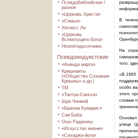
Псевдобиблейские /
развращ
разное
информац
«Церковь Христа»
В течен
«Семья»
самосов
Уитнесс Ли
психолог
«Церковь
Всемогущего Бога»
Оренбург
Неопятидесятники
На спра
Псевдоиндуистские
саморазв
того, зд
«Ананда марга»
Кришнаиты
«В 1993 
(«Общество Сознания
Кришны» и др.)
поддержк
особо ва
ТМ
этого ор
«Тантра-Сангха»
словам п
Шри Чинмой
тренинга
«Брахма Кумарис»
Саи Баба
Основал 
Ошо Раджниш
улице Ц
«Искусство жизни»
пропага
«Сахаджа-йога»
пациент