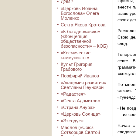
юристы, 
ДЭИР
внести п
«Церковь Иоанна
Богослова» Олега
выше уро
Моленко
своих дет
Секта Якова Кротова
Располаг
«К богодержавию»
(«Концепция
Свою дея
общественной
след.
безопасности» – КОБ)
«Космические
Теперь ж
коммунисты»
секте. 
Культ Григория
граммат
Грабового
«сексуал
Порфирий Иванов
«Академия развития»
По мнен
Светланы Пеуновой
жизни». 
«Радастея»
«тунеядс
«Секта Адамитов»
«Страна Анура»
«Не позд
«Церковь Солнца»
— из со
«Эксодус»
Начав с
Маслов («Союз
следова
Сотворцов Святой