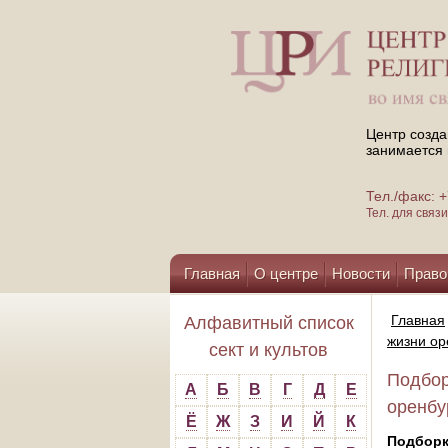
Центр созда
занимается 
Тел./факс:
Тел. для свя
Главная
О центре
Новости
Право
Помощь центру
Главная
Алфавитный список
жизни ор
сект и культов
Подбор
А
Б
В
Г
Д
Е
оренбу
Ё
Ж
З
И
Й
К
Подбор