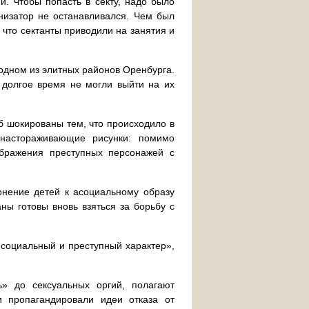
й. Чтобы попасть в секту, надо было
анизатор не останавливался. Чем был
что сектанты приводили на занятия и
одном из элитных районов Оренбурга.
 долгое время не могли выйти на их
б шокированы тем, что происходило в
 настораживающие рисунки: помимо
ображения преступных персонажей с
нение детей к асоциальному образу
ны готовы вновь взяться за борьбу с
исоциальный и преступный характер»,
ь» до сексуальных оргий, полагают
 пропагандировали идеи отказа от