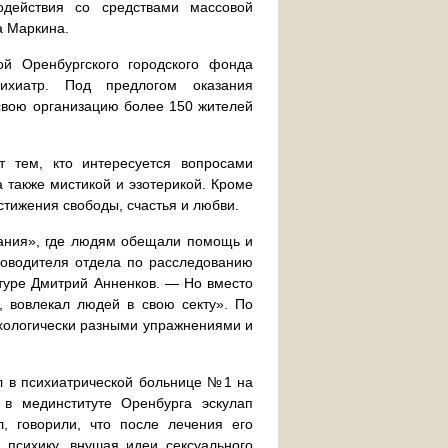
одействия со средствами массовой
а Маркина.
ой Оренбургского городского фонда
сихиатр. Под предлогом оказания
свою организацию более 150 жителей
т тем, кто интересуется вопросами
а также мистикой и эзотерикой. Кроме
стижения свободы, счастья и любви.
вания», где людям обещали помощь и
ководителя отдела по расследованию
атуре Дмитрий Анненков. — Но вместо
, вовлекал людей в свою секту». По
ихологически разными упражнениями и
ал в психиатрической больнице №1 на
в мединституте Оренбурга эскулап
, говорили, что после лечения его
психику, внушая идеи сексуального