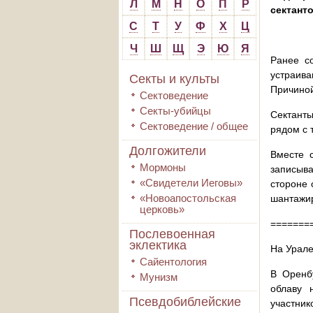
Л
М
Н
О
П
Р
сектант
С
Т
У
Ф
Х
Ц
Ч
Ш
Щ
Э
Ю
Я
Ранее со
устраива
Секты и культы
Причиной
Сектоведение
Секты-убийцы
Сектанты
Сектоведение / общее
рядом с 
Долгожители
Вместе 
Мормоны
записыва
«Свидетели Иеговы»
стороне 
«Новоапостольская
шантажир
церковь»
=======
Послевоенная
эклектика
На Урале
Сайентология
В Оренб
Мунизм
облаву 
Псевдобиблейские
участник