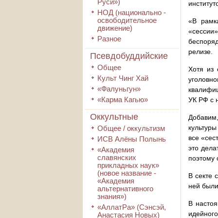
Руси»)
институт
НОД (национально -
освободительное
«В рамк
движение)
«сессии
Разное
беспоряд
релизе.
Псевдобуддийские
Общее
Хотя из 
Культ Чинг Хай
уголовн
«Фалуньгун»
квалифиц
«Карма Кагью»
УК РФ с 
Оккультные
Добавим
культуры
Общее / оккультизм
все «сес
ИСВ Алёны Полынь
это дела
«Академия
славянских
поэтому 
прикладных наук»
(новое название -
В секте 
«Академия
ней были 
альтернативного
знания»)
В настоя
«АллатРа» (Сэнсэй,
идейного
Анастасия Новых)