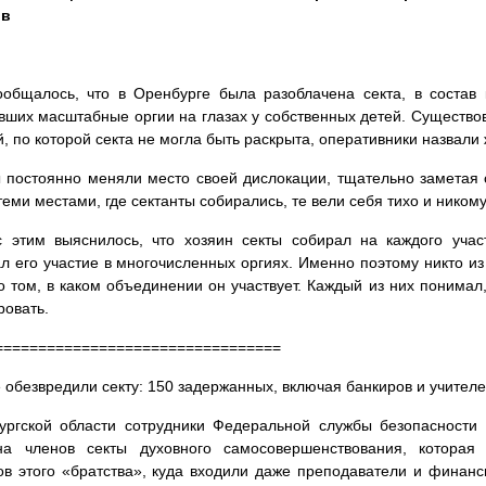
ов
общалось, что в Оренбурге была разоблачена секта, в состав 
вших масштабные оргии на глазах у собственных детей. Существов
, по которой секта не могла быть раскрыта, оперативники назвал
 постоянно меняли место своей дислокации, тщательно заметая
теми местами, где сектанты собирались, те вели себя тихо и ником
с этим выяснилось, что хозяин секты собирал на каждого учас
л его участие в многочисленных оргиях. Именно поэтому никто из
о том, в каком объединении он участвует. Каждый из них понимал
овать.
=================================
 обезвредили секту: 150 задержанных, включая банкиров и учител
ургской области сотрудники Федеральной службы безопасности
на членов секты духовного самосовершенствования, которая
ов этого «братства», куда входили даже преподаватели и финанс