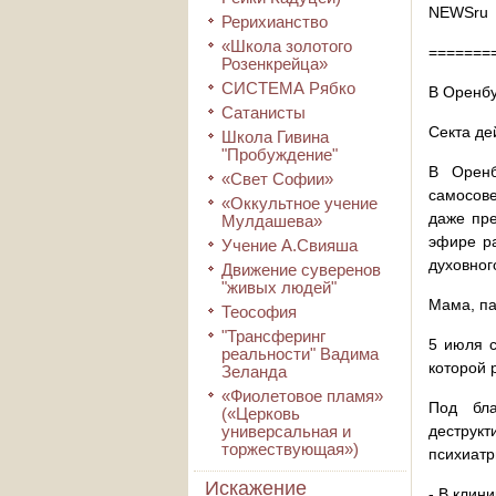
NEWSru
Рерихианство
«Школа золотого
=======
Розенкрейца»
СИСТЕМА Рябко
В Оренбу
Сатанисты
Секта де
Школа Гивина
"Пробуждение"
В Оренб
«Свет Софии»
самосове
«Оккультное учение
даже пре
Мулдашева»
эфире ра
Учение А.Свияша
духовног
Движение суверенов
"живых людей"
Мама, па
Теософия
"Трансферинг
5 июля с
реальности" Вадима
которой 
Зеланда
«Фиолетовое пламя»
Под бла
(«Церковь
универсальная и
деструкт
торжествующая»)
психиатр
Искажение
- В клин