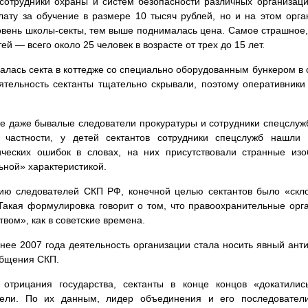
сотрудники охраны и систем безопасности различных организаци
лату за обучение в размере 10 тысяч рублей, но и на этом орг
вень школы-секты, тем выше поднималась цена. Самое страшное, 
ей — всего около 25 человек в возрасте от трех до 15 лет.
алась секта в коттедже со специально оборудованным бункером в 
тельность сектанты тщательно скрывали, поэтому оперативники
е даже бывалые следователи прокуратуры и сотрудники спецслуж
В частности, у детей сектантов сотрудники спецслужб нашли
ических ошибок в словах, на них присутствовали странные из
ьной» характеристикой.
ию следователей СКП РФ, конечной целью сектантов было «скло
Такая формулировка говорит о том, что правоохранительные орга
твом», как в советские времена.
нее 2007 года деятельность организации стала носить явный ант
общения СКП.
 отрицания государства, сектанты в конце концов «докатилис
тели. По их данным, лидер объединения и его последователи