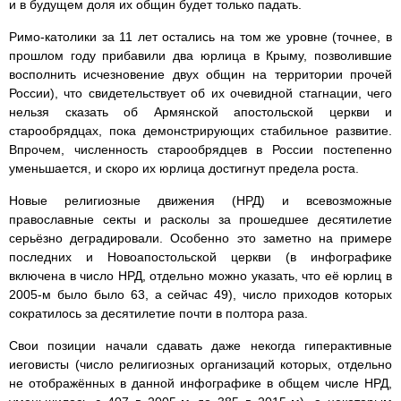
и в будущем доля их общин будет только падать.
Римо-католики за 11 лет остались на том же уровне (точнее, в
прошлом году прибавили два юрлица в Крыму, позволившие
восполнить исчезновение двух общин на территории прочей
России), что свидетельствует об их очевидной стагнации, чего
нельзя сказать об Армянской апостольской церкви и
старообрядцах, пока демонстрирующих стабильное развитие.
Впрочем, численность старообрядцев в России постепенно
уменьшается, и скоро их юрлица достигнут предела роста.
Новые религиозные движения (НРД) и всевозможные
православные секты и расколы за прошедшее десятилетие
серьёзно деградировали. Особенно это заметно на примере
последних и Новоапостольской церкви (в инфографике
включена в число НРД, отдельно можно указать, что её юрлиц в
2005-м было было 63, а сейчас 49), число приходов которых
сократилось за десятилетие почти в полтора раза.
Свои позиции начали сдавать даже некогда гиперактивные
иеговисты (число религиозных организаций которых, отдельно
не отображённых в данной инфографике в общем числе НРД,