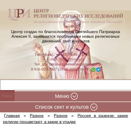
Центр создан по благословению Святейшего Патриарха
Алексия II,
занимается проблемами новых религиозных
движений, сект и культов
Тел./факс: +7-495-646-71-47
E-mail:
iriney@iriney.ru
Тел. для связи и приёма информации
8-916-005-7397 (10:00-20:00, пн-пт)
Меню
Cписок сект и культов
Главная
»
Разное
»
Разное
»
Россия в разрезе: какие
религии процветают, а какие в упадке