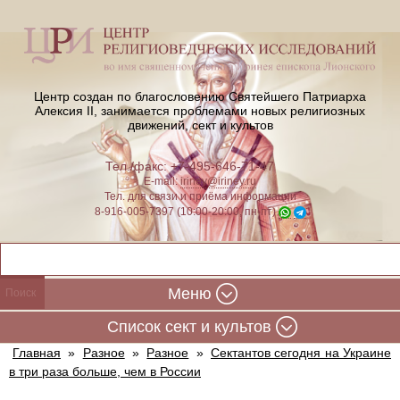
Центр создан по благословению Святейшего Патриарха
Алексия II,
занимается проблемами новых религиозных
движений, сект и культов
Тел./факс: +7-495-646-71-47
E-mail:
iriney@iriney.ru
Тел. для связи и приёма информации
8-916-005-7397 (10:00-20:00, пн-пт)
Меню
Cписок сект и культов
Главная
»
Разное
»
Разное
»
Сектантов сегодня на Украине
в три раза больше, чем в России