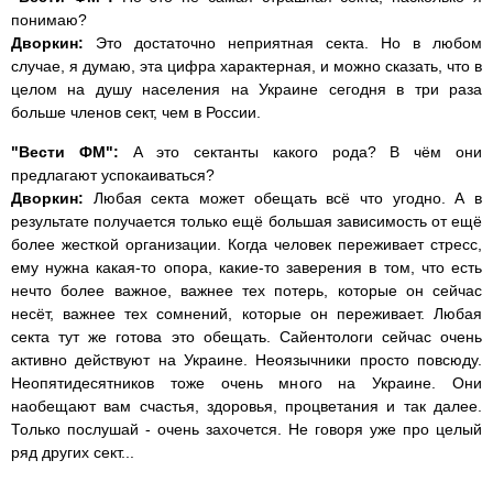
понимаю?
Дворкин:
Это достаточно неприятная секта. Но в любом
случае, я думаю, эта цифра характерная, и можно сказать, что в
целом на душу населения на Украине сегодня в три раза
больше членов сект, чем в России.
"Вести ФМ":
А это сектанты какого рода? В чём они
предлагают успокаиваться?
Дворкин:
Любая секта может обещать всё что угодно. А в
результате получается только ещё большая зависимость от ещё
более жесткой организации. Когда человек переживает стресс,
ему нужна какая-то опора, какие-то заверения в том, что есть
нечто более важное, важнее тех потерь, которые он сейчас
несёт, важнее тех сомнений, которые он переживает. Любая
секта тут же готова это обещать. Сайентологи сейчас очень
активно действуют на Украине. Неоязычники просто повсюду.
Неопятидесятников тоже очень много на Украине. Они
наобещают вам счастья, здоровья, процветания и так далее.
Только послушай - очень захочется. Не говоря уже про целый
ряд других сект...