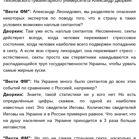
Тихоновского гуманитарного университета Александр Дворкин.
"Вести ФМ":
Александр Леонидович, вы разделяете опасения
некоторых экспертов по поводу того, что в страну в таких
условиях возможен наплыв сектантов?
Дворкин:
Там уже есть наплыв сектантов. Несомненно, секты
действуют всегда, когда человек переживает стрессовое
состояние, когда человек наиболее всего подвержен попаданию
в секту. А если всю страну лихорадит, она переживает стресс -
естественно, секты просто как стервятники накидываются на
распадающийся труп государственности Украины, чтобы урвать
самые жирные куски.
"Вести ФМ":
На Украине много было сектантов до всех этих
событий по сравнению с Россией, например?
Дворкин:
Знаете, такой статистики ни у кого нет. Но есть
определённые цифры, скажем, по одной из наиболее
известных сект. Это свидетели Иеговы. Количество свидетелей
Иеговы на Украине и в России примерно равное. Что значит, что
на душу населения на Украине приходится в 3 раза больше
иеговистов.
"Вести ФМ":
Но это не самая страшная секта, насколько я