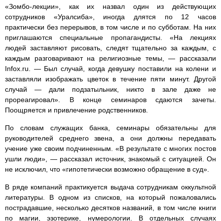
«Зомбо-лекции», как их назвал один из действующих
сотрудников «Уралсиба», иногда длятся по 12 часов
практически без перерывов, в том числе и по субботам. На них
приглашаются специальные пропагандисты. «На лекциях
людей заставляют рисовать, следят тщательно за каждым, с
каждым разговаривают на религиозные темы, — рассказали
Infox.ru. — Был случай, когда девушку поставили на колени и
заставляли изображать цветок в течение пяти минут. Другой
случай — дали подзатыльник, никто в зале даже не
прореагировал». В конце семинаров сдаются зачеты.
Поощряется и привлечение родственников.
По словам служащих банка, семинары обязательны для
руководителей среднего звена, а они должны передавать
учение уже своим подчиненным. «В результате с многих постов
ушли люди», — рассказал источник, знакомый с ситуацией. Он
не исключил, что «гипотетически возможно обращение в суд».
В ряде компаний практикуется выдача сотрудникам оккультной
литературы. В одном из списков, на который пожаловались
пострадавшие, несколько десятков названий, в том числе книги
по магии, эзотерике, нумерологии. В отдельных случаях