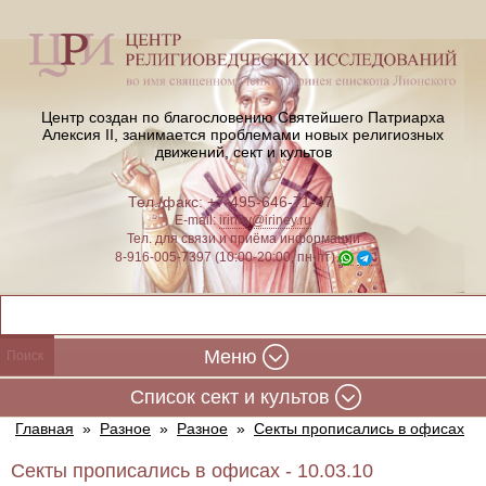
Центр создан по благословению Святейшего Патриарха
Алексия II,
занимается проблемами новых религиозных
движений, сект и культов
Тел./факс: +7-495-646-71-47
E-mail:
iriney@iriney.ru
Тел. для связи и приёма информации
8-916-005-7397 (10:00-20:00, пн-пт)
Меню
Cписок сект и культов
Главная
»
Разное
»
Разное
»
Секты прописались в офисах
Секты прописались в офисах - 10.03.10