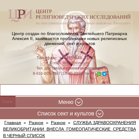
Центр создан по благословению Святейшего Патриарха
Алексия II,
занимается проблемами новых религиозных
движений, сект и культов
Тел./факс: +7-495-646-71-47
E-mail:
iriney@iriney.ru
Тел. для связи и приёма информации
8-916-005-7397 (10:00-20:00, пн-пт)
Меню
Cписок сект и культов
Главная
»
Разное
»
Разное
»
СЛУЖБА ЗДРАВООХРАНЕНИЯ
ВЕЛИКОБРИТАНИИ ВНЕСЛА ГОМЕОПАТИЧЕСКИЕ СРЕДСТВА
В ЧЕРНЫЙ СПИСОК