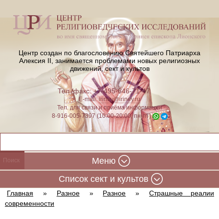
Центр создан по благословению Святейшего Патриарха
Алексия II,
занимается проблемами новых религиозных
движений, сект и культов
Тел./факс: +7-495-646-71-47
E-mail:
iriney@iriney.ru
Тел. для связи и приёма информации
8-916-005-7397 (10:00-20:00, пн-пт)
Меню
Cписок сект и культов
Главная
»
Разное
»
Разное
»
Страшные реалии
современности