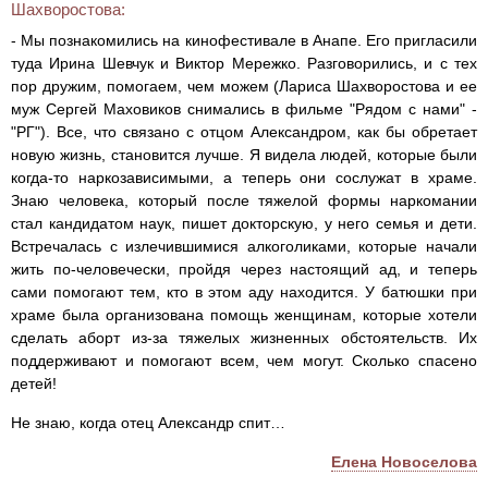
Шахворостова:
- Мы познакомились на кинофестивале в Анапе. Его пригласили
туда Ирина Шевчук и Виктор Мережко. Разговорились, и с тех
пор дружим, помогаем, чем можем (Лариса Шахворостова и ее
муж Сергей Маховиков снимались в фильме "Рядом с нами" -
"РГ"). Все, что связано с отцом Александром, как бы обретает
новую жизнь, становится лучше. Я видела людей, которые были
когда-то наркозависимыми, а теперь они сослужат в храме.
Знаю человека, который после тяжелой формы наркомании
стал кандидатом наук, пишет докторскую, у него семья и дети.
Встречалась с излечившимися алкоголиками, которые начали
жить по-человечески, пройдя через настоящий ад, и теперь
сами помогают тем, кто в этом аду находится. У батюшки при
храме была организована помощь женщинам, которые хотели
сделать аборт из-за тяжелых жизненных обстоятельств. Их
поддерживают и помогают всем, чем могут. Сколько спасено
детей!
Не знаю, когда отец Александр спит…
Елена Новоселова