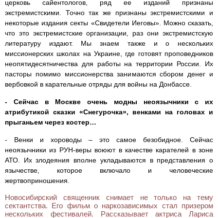
церковь сайентологов, ряд ее изданий признаны
экстремистскими. Точно так же признаны экстремистскими и
некоторые издания секты «Свидетели Иеговы». Можно сказать,
что это экстремистские организации, раз они экстремистскую
литературу издают. Мы знаем также и о нескольких
миссионерских школах на Украине, где готовят проповедников
неопятидесятничества для работы на территории России. Их
пасторы помимо миссионерства занимаются сбором денег и
вербовкой в карательные отряды для войны на Донбассе.
- Сейчас в Москве очень модны неоязычники с их
атрибутикой сказки «Снегурочка», венками на головах и
прыганьем через костер…
- Венки и хороводы – это самое безобидное. Сейчас
неоязычники из РУН-веры воюют в качестве карателей в зоне
АТО. Их злодеяния вполне укладываются в представления о
язычестве, которое включало и человеческие
жертвоприношения.
Новосибирский священник снимает не только на тему
сектантства. Его фильм о наркозависимых стал призером
нескольких фестивалей. Рассказывает актриса Лариса