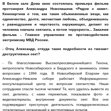
В Белом зале Дома кино состоялась премьера фильма
протоиерея Александра Новопашина «Рядом с нами».
Кинокартина о том, как такие обыкновенные вещи, как
одиночество, долги, несчастная любовь, объединившись
с равнодушием и черствость окружающих, делают из
человека сначала сектанта, а потом террориста... Заказчик
фильма - Главное управление по противодействию
экстремизму МВД России.
- Отец Александр, откуда такие подробности из «жизни»
деструктивных сект?
- По благословению Высокопреосвященнейшего Тихона,
митрополита Новосибирского и Бердского я занимаюсь этими
вопросами с 1994 года. В Новосибирской Епархии при
Александро-Невском соборе работает Информационно-
консультационный центр по вопросам сектантства. Наши
сотрудники спасли тысячи человек! Те, кого удалось вывести из
сект, делились с нами пережитым, показывали фото- и
видеоматериалы, внутренние документы сект. Все они
подтверждают преступную деятельность псевдорелигиозных
тоталитарных организаций и деструктивных культов.