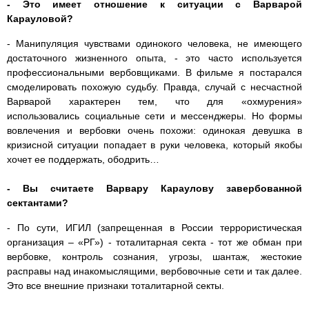
- Это имеет отношение к ситуации с Варварой
Карауловой?
- Манипуляция чувствами одинокого человека, не имеющего
достаточного жизненного опыта, - это часто используется
профессиональными вербовщиками. В фильме я постарался
смоделировать похожую судьбу. Правда, случай с несчастной
Варварой характерен тем, что для «охмурения»
использовались социальные сети и мессенджеры. Но формы
вовлечения и вербовки очень похожи: одинокая девушка в
кризисной ситуации попадает в руки человека, который якобы
хочет ее поддержать, ободрить…
- Вы считаете Варвару Караулову завербованной
сектантами?
- По сути, ИГИЛ (запрещенная в России террористическая
организация – «РГ») - тоталитарная секта - тот же обман при
вербовке, контроль сознания, угрозы, шантаж, жестокие
расправы над инакомыслящими, вербовочные сети и так далее.
Это все внешние признаки тоталитарной секты.