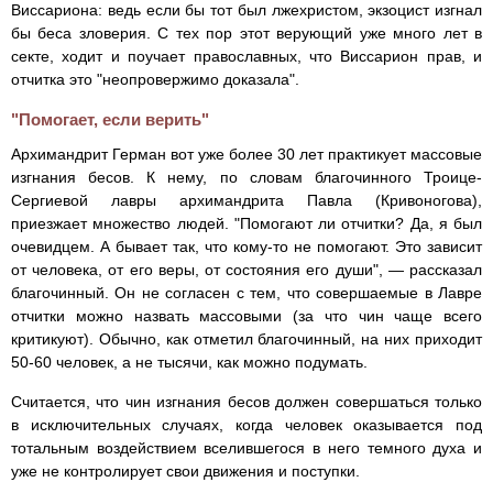
Виссариона: ведь если бы тот был лжехристом, экзоцист изгнал
бы беса зловерия. С тех пор этот верующий уже много лет в
секте, ходит и поучает православных, что Виссарион прав, и
отчитка это "неопровержимо доказала".
"Помогает, если верить"
Архимандрит Герман вот уже более 30 лет практикует массовые
изгнания бесов. К нему, по словам благочинного Троице-
Сергиевой лавры архимандрита Павла (Кривоногова),
приезжает множество людей. "Помогают ли отчитки? Да, я был
очевидцем. А бывает так, что кому-то не помогают. Это зависит
от человека, от его веры, от состояния его души", — рассказал
благочинный. Он не согласен с тем, что совершаемые в Лавре
отчитки можно назвать массовыми (за что чин чаще всего
критикуют). Обычно, как отметил благочинный, на них приходит
50-60 человек, а не тысячи, как можно подумать.
Считается, что чин изгнания бесов должен совершаться только
в исключительных случаях, когда человек оказывается под
тотальным воздействием вселившегося в него темного духа и
уже не контролирует свои движения и поступки.