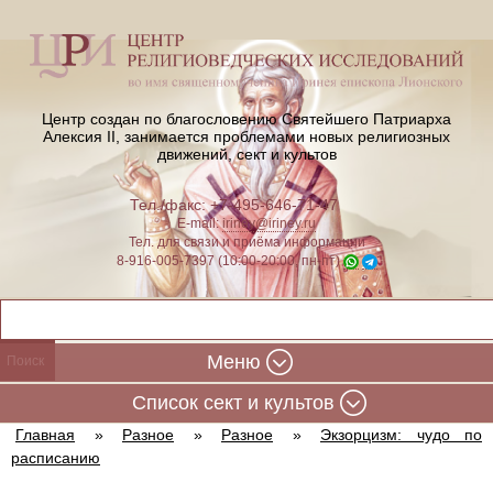
Центр создан по благословению Святейшего Патриарха
Алексия II,
занимается проблемами новых религиозных
движений, сект и культов
Тел./факс: +7-495-646-71-47
E-mail:
iriney@iriney.ru
Тел. для связи и приёма информации
8-916-005-7397 (10:00-20:00, пн-пт)
Меню
Cписок сект и культов
Главная
»
Разное
»
Разное
»
Экзорцизм: чудо по
расписанию