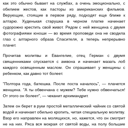
как это обычно бывает на службах, а очень эмоционально, с
обилием жестов, как пасторы из американских фильмов.
Верующие, стоящие в первом ряду, подходят еще ближе к
алтарю. Худенькая старушка в черном платке начинает
судорожно крестить свой живот. Рядом с ней женщина с двумя
фотографиями юноши — во время проповеди она не сводила
глаз с алтарного образа Спасителя, а теперь непрерывно
плачет.
Прочитав молитвы и Евангелие, отец Герман с двумя
священниками спускается с амвона и начинает мазать лоб
каждого освященным маслом. Он спрашивает у женщины с
ребенком, как давно тот болеет.
"Полтора года, батюшка. После поста началось", — плачется
женщина. "А ты обвенчана с мужем? Тебе нужно обвенчаться!
От этого он болеет", — чеканит архимандрит.
Затем он берет в руки простой металлический чайник со святой
водой и начинает обильно кропить, читая специальную молитву.
Взор его направлен на молящихся, но, кажется, что он смотрит
не на них. Ряса вся мокрая от святой воды, на полу большие