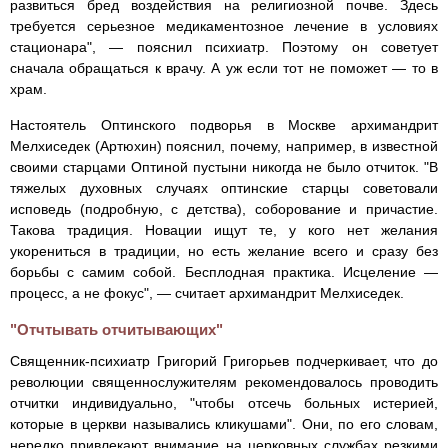
развиться бред воздействия на религиозной почве. Здесь
требуется серьезное медикаментозное лечение в условиях
стационара", — пояснил психиатр. Поэтому он советует
сначала обращаться к врачу. А уж если тот не поможет — то в
храм.
Настоятель Оптинского подворья в Москве архимандрит
Мелхиседек (Артюхин) пояснил, почему, например, в известной
своими старцами Оптиной пустыни никогда не было отчиток. "В
тяжелых духовных случаях оптинские старцы советовали
исповедь (подробную, с детства), соборование и причастие.
Такова традиция. Новации ищут те, у кого нет желания
укорениться в традиции, но есть желание всего и сразу без
борьбы с самим собой. Бесплодная практика. Исцеление —
процесс, а не фокус", — считает архимандрит Мелхиседек.
"Отчтывать отчитывающих"
Священник-психиатр Григорий Григорьев подчеркивает, что до
революции священнослужителям рекомендовалось проводить
отчитки индивидуально, "чтобы отсечь больных истерией,
которые в церкви назывались кликушами". Они, по его словам,
нередко привлекают внимание на церковных службах резкими