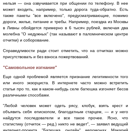
нельзя — она озвучивается при общении по телефону. В нее
может входить, например, только дорога туда-обратно. Есть
также пакеты "все включено", предусматривающие, помимо
дороги, жилье, питание и требы. Например, поездка из Москвы
в Ливны обойдется примерно в 6 тысяч рублей, включая два
молебна "О недужных" (так называют в паломническом центре
отчитки) и соборование.
Справедливости ради стоит отметить, что на отчитках можно
присутствовать и без взноса пожертвований.
"Самовольное изгнание"
Еще одной проблемой является признание легитимности того
или иного экзорциста. В интернете часто можно встретить
статьи про то, как в каком-нибудь селе батюшка изгоняет бесов
различными способами.
"Любой человек может одеть рясу, клобук, взять крест и
объявить себя епископом, благодатным старцем, — и у него
найдутся последователи и все такое прочее. Ясно, что
статистику (отчиток — ред.) никто не ведет", — заявил ведущий
интернет-проекта "Батюшка онлайн" иеромонах Макарий