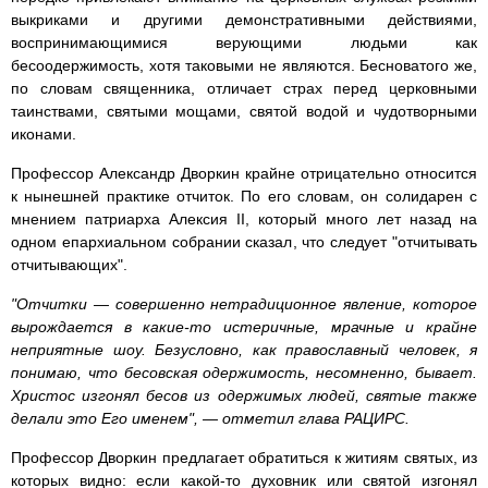
выкриками и другими демонстративными действиями,
воспринимающимися верующими людьми как
бесоодержимость, хотя таковыми не являются. Бесноватого же,
по словам священника, отличает страх перед церковными
таинствами, святыми мощами, святой водой и чудотворными
иконами.
Профессор Александр Дворкин крайне отрицательно относится
к нынешней практике отчиток. По его словам, он солидарен с
мнением патриарха Алексия II, который много лет назад на
одном епархиальном собрании сказал, что следует "отчитывать
отчитывающих".
"Отчитки — совершенно нетрадиционное явление, которое
вырождается в какие-то истеричные, мрачные и крайне
неприятные шоу. Безусловно, как православный человек, я
понимаю, что бесовская одержимость, несомненно, бывает.
Христос изгонял бесов из одержимых людей, святые также
делали это Его именем", — отметил глава РАЦИРС.
Профессор Дворкин предлагает обратиться к житиям святых, из
которых видно: если какой-то духовник или святой изгонял