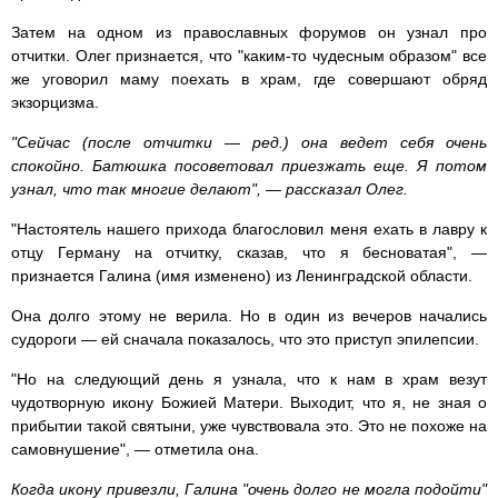
Затем на одном из православных форумов он узнал про
отчитки. Олег признается, что "каким-то чудесным образом" все
же уговорил маму поехать в храм, где совершают обряд
экзорцизма.
"Сейчас (после отчитки — ред.) она ведет себя очень
спокойно. Батюшка посоветовал приезжать еще. Я потом
узнал, что так многие делают", — рассказал Олег.
"Настоятель нашего прихода благословил меня ехать в лавру к
отцу Герману на отчитку, сказав, что я бесноватая", —
признается Галина (имя изменено) из Ленинградской области.
Она долго этому не верила. Но в один из вечеров начались
судороги — ей сначала показалось, что это приступ эпилепсии.
"Но на следующий день я узнала, что к нам в храм везут
чудотворную икону Божией Матери. Выходит, что я, не зная о
прибытии такой святыни, уже чувствовала это. Это не похоже на
самовнушение", — отметила она.
Когда икону привезли, Галина "очень долго не могла подойти"