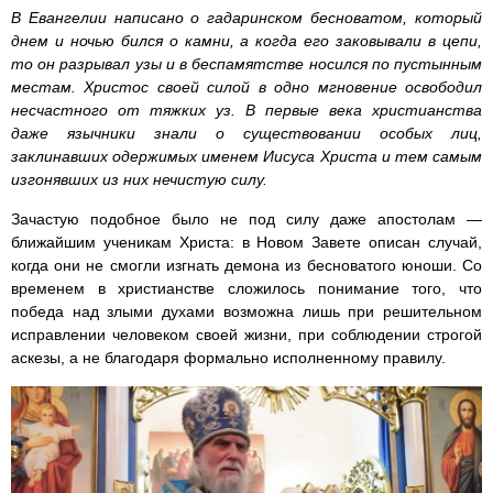
В Евангелии написано о гадаринском бесноватом, который
днем и ночью бился о камни, а когда его заковывали в цепи,
то он разрывал узы и в беспамятстве носился по пустынным
местам. Христос своей силой в одно мгновение освободил
несчастного от тяжких уз. В первые века христианства
даже язычники знали о существовании особых лиц,
заклинавших одержимых именем Иисуса Христа и тем самым
изгонявших из них нечистую силу.
Зачастую подобное было не под силу даже апостолам —
ближайшим ученикам Христа: в Новом Завете описан случай,
когда они не смогли изгнать демона из бесноватого юноши. Со
временем в христианстве сложилось понимание того, что
победа над злыми духами возможна лишь при решительном
исправлении человеком своей жизни, при соблюдении строгой
аскезы, а не благодаря формально исполненному правилу.