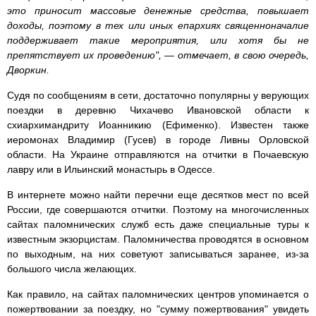
это приносит массовые денежные средства, повышает
доходы, поэтому в тех или иных епархиях священноначалие
поддерживает такие мероприятия, или хотя бы не
препятствует их проведению", — отмечает, в свою очередь,
Дворкин.
Судя по сообщениям в сети, достаточно популярны у верующих
поездки в деревню Чихачево Ивановской области к
схиархимандриту Иоанникию (Ефименко). Известен также
иеромонах Владимир (Гусев) в городе Ливны Орловской
области. На Украине отправляются на отчитки в Почаевскую
лавру или в Ильинский монастырь в Одессе.
В интернете можно найти перечни еще десятков мест по всей
России, где совершаются отчитки. Поэтому на многочисленных
сайтах паломнических служб есть даже специальные туры к
известным экзорцистам. Паломничества проводятся в основном
по выходным, на них советуют записываться заранее, из-за
большого числа желающих.
Как правило, на сайтах паломнических центров упоминается о
пожертвовании за поездку, но "сумму пожертвования" увидеть