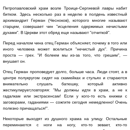
Петропавловский храм возле Троице-Сергиевой лавры набит
битком. Здесь несколько раз в неделю в полдень известный
архимандрит Герман (Чесноков), которого многие называют
старцем, совершает чин "исцеления одержимых нечистыми
духами". В Церкви этот обряд еще называют "отчиткой".
Перед началом чина отец Герман объясняет, почему в того или
иного человека может вселиться "нечистый дух". Причина
проста — грех. "И болеем мы из-за того, что грешим", —
внушает он.
Отец Герман проповедует долго, больше часа. Люди стоят, а в
центре полукругом сидят на скамейках и стульях и стараются
внимательно слушать батюшку, который активно
жестикулирует,повторяя: "Мы должны идти в храм, а не к
гадалкам или экстрасенсам! Если у кого-то есть книжки с
заговорами, гаданиями — сожгите сегодня немедленно! Очень
полезно причащаться!".
Некоторые выходят из душного храма на улицу. Остальные
переминаются с ноги на ногу, кто-то зевает, кто-то