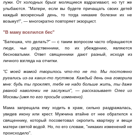
лужи. От холодных брызг молящиеся вздрагивают, но тут же
улыбаются. "Матери, если вы будете причащать своих детей
каждый воскресный день, то тогда никакие болезни их не
возьмут!", — многократно повторяет экзорцист.
"В маму вселился бес"
"Батюшка, что делать?" — с таким вопросом часто обращаются
люди, чьи родственники, по их убеждению, являются
бесноватыми. Ответ священники дают разный, исходя из
личного взгляда на отчитки.
"С моей мамой творилось что-то не то. Мы постоянно
ругались из-за каких-то пустяков. Каждый день она говорила
мне: будь ты проклят, тебе не надо больше жить, ты даже
рваной наволочки не заслужил", — рассказывает Олег из
Москвы (имя по его просьбе изменено).
Мама запрещала ему ходить в храм, сильно раздражалась,
увидев икону или крест. Мужчина втайне от нее обратился к
священнику, который посоветовал окропить квартиру и вещи
матери святой водой. Но, по его словам, "никаких изменений не
происходило".