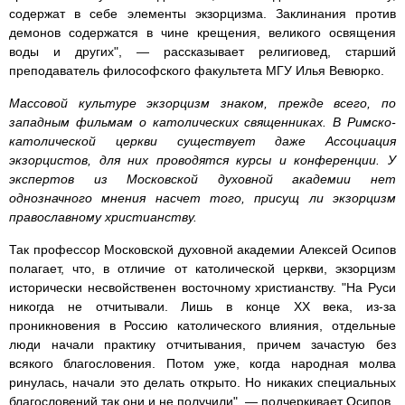
содержат в себе элементы экзорцизма. Заклинания против
демонов содержатся в чине крещения, великого освящения
воды и других", — рассказывает религиовед, старший
преподаватель философского факультета МГУ Илья Вевюрко.
Массовой культуре экзорцизм знаком, прежде всего, по
западным фильмам о католических священниках. В Римско-
католической церкви существует даже Ассоциация
экзорцистов, для них проводятся курсы и конференции. У
экспертов из Московской духовной академии нет
однозначного мнения насчет того, присущ ли экзорцизм
православному христианству.
Так профессор Московской духовной академии Алексей Осипов
полагает, что, в отличие от католической церкви, экзорцизм
исторически несвойственен восточному христианству. "На Руси
никогда не отчитывали. Лишь в конце XX века, из-за
проникновения в Россию католического влияния, отдельные
люди начали практику отчитывания, причем зачастую без
всякого благословения. Потом уже, когда народная молва
ринулась, начали это делать открыто. Но никаких специальных
благословений так они и не получили", — подчеркивает Осипов.