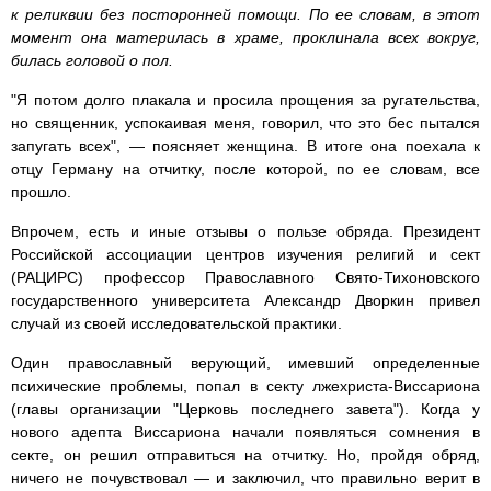
к реликвии без посторонней помощи. По ее словам, в этот
момент она материлась в храме, проклинала всех вокруг,
билась головой о пол.
"Я потом долго плакала и просила прощения за ругательства,
но священник, успокаивая меня, говорил, что это бес пытался
запугать всех", — поясняет женщина. В итоге она поехала к
отцу Герману на отчитку, после которой, по ее словам, все
прошло.
Впрочем, есть и иные отзывы о пользе обряда. Президент
Российской ассоциации центров изучения религий и сект
(РАЦИРС) профессор Православного Свято-Тихоновского
государственного университета Александр Дворкин привел
случай из своей исследовательской практики.
Один православный верующий, имевший определенные
психические проблемы, попал в секту лжехриста-Виссариона
(главы организации "Церковь последнего завета"). Когда у
нового адепта Виссариона начали появляться сомнения в
секте, он решил отправиться на отчитку. Но, пройдя обряд,
ничего не почувствовал — и заключил, что правильно верит в