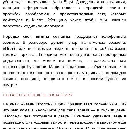
убежал», — поделилась Алла Бруй. Доведенная до отчаяния,
женщина официально обратилась к городской власти с
просьбой разобраться с представителями сект, которые
действуют в Киеве. Женщина хочет, чтобы они наконец
перестали ходить по квартирам.
Нередко свои визиты сектанты предваряют телефонным
звонком. В разговоре делают упор на тяжелые времена.
«Позвонили незнакомые люди и говорили, что сейчас жизнь
тяжелая, кризис… Говорили, мол, если у вас есть престарелые
родственники, мы можем им помочь, — рассказала нам
жительница Русановки, Марина Гордиенко. — Удивительно, что
после этого телефонного разговора к нам пришли под дом две
какие-то женщины, говорили о том же и просили пустить их
внутрь».
ПЫТАЮТСЯ ПОПАСТЬ В КВАРТИРУ
На днях житель Оболони Юрий Кравчук взял больничный. Так
что был дома в необычное для себя время — в будний день.
«Посреди дня постучали в дверь. Я сильно удивился, ведь в
подъезде стоит кодовый замок, а перед входной в квартиру еще
есть и дверь предбанника. Открыл дверь. Стоят две женщины.