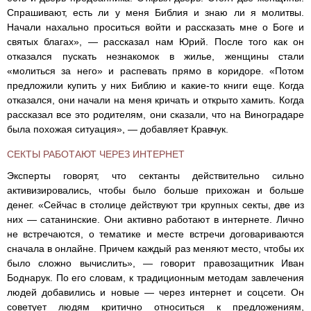
Спрашивают, есть ли у меня Библия и знаю ли я молитвы.
Начали нахально проситься войти и рассказать мне о Боге и
святых благах», — рассказал нам Юрий. После того как он
отказался пускать незнакомок в жилье, женщины стали
«молиться за него» и распевать прямо в коридоре. «Потом
предложили купить у них Библию и какие-то книги еще. Когда
отказался, они начали на меня кричать и открыто хамить. Когда
рассказал все это родителям, они сказали, что на Виноградаре
была похожая ситуация», — добавляет Кравчук.
СЕКТЫ РАБОТАЮТ ЧЕРЕЗ ИНТЕРНЕТ
Эксперты говорят, что сектанты действительно сильно
активизировались, чтобы было больше прихожан и больше
денег. «Сейчас в столице действуют три крупных секты, две из
них — сатанинские. Они активно работают в интернете. Лично
не встречаются, о тематике и месте встречи договариваются
сначала в онлайне. Причем каждый раз меняют место, чтобы их
было сложно вычислить», — говорит правозащитник Иван
Боднарук. По его словам, к традиционным методам завлечения
людей добавились и новые — через интернет и соцсети. Он
советует людям критично относиться к предложениям,