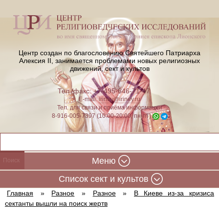
Центр создан по благословению Святейшего Патриарха
Алексия II,
занимается проблемами новых религиозных
движений, сект и культов
Тел./факс: +7-495-646-71-47
E-mail:
iriney@iriney.ru
Тел. для связи и приёма информации
8-916-005-7397 (10:00-20:00, пн-пт)
Меню
Cписок сект и культов
Главная
»
Разное
»
Разное
»
В Киеве из-за кризиса
сектанты вышли на поиск жертв