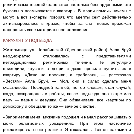
религиозных течений становятся настолько беспардонными, что
буквально вламываются в квартиры. В мэрии помочь ничем не
могут, а вот эксперты говорят, что адепты сект действительно
активизировались в кризис, чтобы за счет новых прихожан
подправить свое материальное положение.
КАРАУЛЯТ У ПОДЪЕЗДА
Жительница ул. Челябинской (Днепровский район) Алла Бруй
неоднократно сталкивалась с представителями
нетрадиционных религиозных течений. Те регулярно
приходили, стучали в двери и даже просили пустить их в
квартиру. «Даже не просили, а требовали, — рассказала
«Вестям» Алла Бруй. — Мол, они в силах сделать меня
счастливой». Последней каплей, по ее словам, стал случай,
когда, возвращаясь с работы, возле подъезда она встретила
пару — парня и девушку. Они обзванивали все квартиры по
домофону и обещали то же — вечное счастье.
«Заприметив меня, мужчина подошел и начал расспрашивать о
моих религиозных убеждениях. При этом настойчиво
рекламировал свою религию. Я отказалась. Так он нахамил и