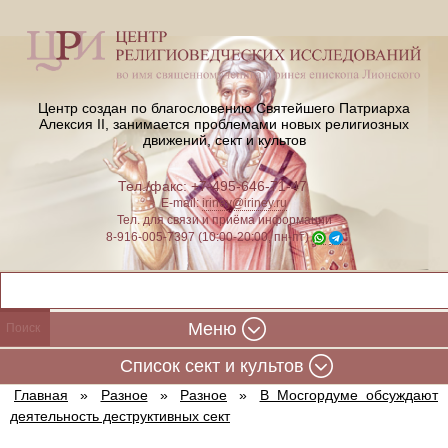
Центр создан по благословению Святейшего Патриарха
Алексия II,
занимается проблемами новых религиозных
движений, сект и культов
Тел./факс: +7-495-646-71-47
E-mail:
iriney@iriney.ru
Тел. для связи и приёма информации
8-916-005-7397 (10:00-20:00, пн-пт)
Меню
Cписок сект и культов
Главная
»
Разное
»
Разное
»
В Мосгордуме обсуждают
деятельность деструктивных сект