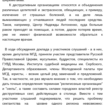
Шереметьева.
К деструктивным организациям относятся и объединения
различных целителей и экстрасенсов, обещающих, к примеру,
излечение от страшных болезней, а на деле лишь
выманивающих у отчаявшихся людей последние средства.
Таков, например, Центр Надежды Антоненко, куда больные
раком приходят за помощью, а потом, даром потеряв время,
уже не имеют физической возможности обратиться к
настоящим врачам.
В ходе обсуждения доклада у участников слушаний - а в них,
кроме депутатов МГД, приняли участие представители Русской
Православной Церкви, мусульман, буддистов, специалисты из
ГУВД Москвы, Института судебной медицины им. Сербского,
Департамента образования, члены Молодежной палаты при
МГД, юристы, - возник целый ряд замечаний и предложений.
Так, в частности, не раз звучало мнение о том, что необходимо
дать точные определения терминам "религиозные организации"
и "cекты", а также составить силами городских властей реестр
деструктивных сект, действующих в столице. Вместе с тем
участники слушаний подчеркивали, что решить проблему
сектантства на уровне одного региона невозможно: