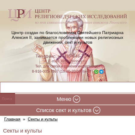
Центр создан по благословению Святейшего Патриарха
Алексия II,
занимается проблемами новых религиозных
движений, сект и культов
Тел./факс: +7-495-646-71-47
E-mail:
iriney@iriney.ru
Тел. для связи и приёма информации
8-916-005-7397 (10:00-20:00, пн-пт)
Меню
Cписок сект и культов
Главная
»
Секты и культы
Секты и культы