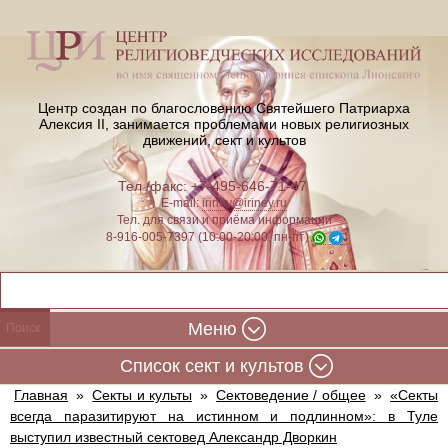
Центр создан по благословению Святейшего Патриарха
Алексия II,
занимается проблемами новых религиозных
движений, сект и культов
Тел./факс: +7-495-646-71-47
E-mail:
iriney@iriney.ru
Тел. для связи и приёма информации
8-916-005-7397 (10:00-20:00, пн-пт)
Меню
Cписок сект и культов
Главная
»
Секты и культы
»
Сектоведение / общее
»
«Секты
всегда паразитируют на истинном и подлинном»: в Туле
выступил известный сектовед Александр Дворкин