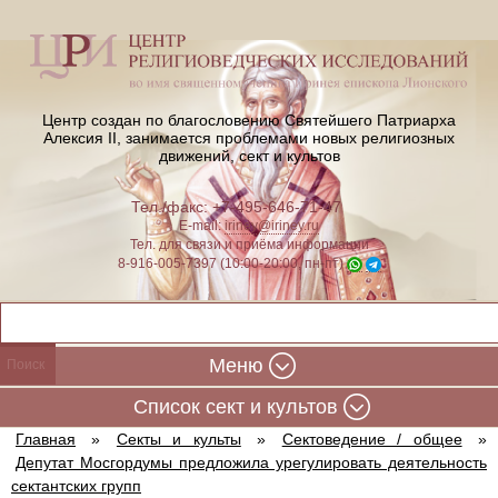
Центр создан по благословению Святейшего Патриарха
Алексия II,
занимается проблемами новых религиозных
движений, сект и культов
Тел./факс: +7-495-646-71-47
E-mail:
iriney@iriney.ru
Тел. для связи и приёма информации
8-916-005-7397 (10:00-20:00, пн-пт)
Меню
Cписок сект и культов
Главная
»
Секты и культы
»
Сектоведение / общее
»
Депутат Мосгордумы предложила урегулировать деятельность
сектантских групп