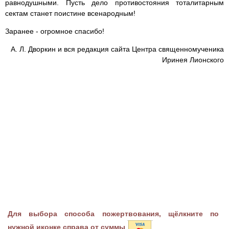
равнодушными. Пусть дело противостояния тоталитарным
сектам станет поистине всенародным!
Заранее - огромное спасибо!
А. Л. Дворкин и вся редакция сайта Центра священномученика
Иринея Лионского
Для выбора способа пожертвования, щёлкните по
нужной иконке справа от суммы