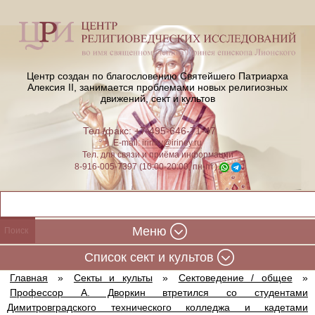
Центр создан по благословению Святейшего Патриарха
Алексия II,
занимается проблемами новых религиозных
движений, сект и культов
Тел./факс: +7-495-646-71-47
E-mail:
iriney@iriney.ru
Тел. для связи и приёма информации
8-916-005-7397 (10:00-20:00, пн-пт)
Меню
Cписок сект и культов
Главная
»
Секты и культы
»
Сектоведение / общее
»
Профессор А. Дворкин втретился со студентами
Димитровградского технического колледжа и кадетами