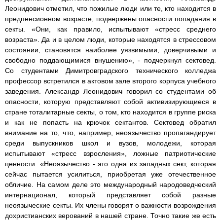
Леонидович отметил, что пожилые люди или те, кто находится в
предпенсионном возрасте, подвержены опасности попадания в
секты. «Они, как правило, испытывают «стресс среднего
возраста». Да и в целом люди, которые находятся в стрессовом
состоянии, становятся наиболее уязвимыми, доверчивыми и
свободно поддающимися внушению», - подчеркнул сектовед.
Со студентами Димитровградского технического колледжа
профессор встретился в актовом зале второго корпуса учебного
заведения. Александр Леонидович говорил со студентами об
опасности, которую представляют собой активизирующиеся в
стране тоталитарные секты, о том, кто находится в группе риска
и как не попасть на крючок сектантов. Сектовед обратил
внимание на то, что, например, неоязычество пропагандирует
среди выпускников школ и вузов, молодежи, которая
испытывают «стресс взросления», ложные патриотические
ценности. «Неоязычество - это одна из западных сект, которая
сейчас пытается усилиться, приобретая уже отечественное
обличие. На самом деле это международный народоведческий
интернационал, который представляет собой разные
неоязыческие секты. Их члены говорят о важности возрождения
дохристианских верований в нашей стране. Точно такие же есть