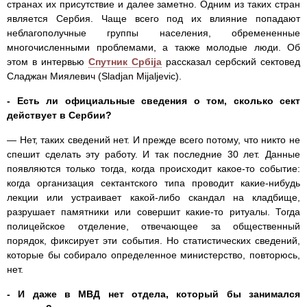
странах их присутствие и далее заметно. Одним из таких стран
является Сербия. Чаще всего под их влияние попадают
неблагополучные группы населения, обремененные
многочисленными проблемами, а также молодые люди. Об
этом в интервью
Спутник Србija
рассказал сербский сектовед
Сладжан Миялевич (Sladjan Mijaljevic).
- Есть ли официальные сведения о том, сколько сект
действует в Сербии?
— Нет, таких сведений нет. И прежде всего потому, что никто не
спешит сделать эту работу. И так последние 30 лет. Данные
появляются только тогда, когда происходит какое-то событие:
когда организация сектантского типа проводит какие-нибудь
лекции или устраивает какой-либо скандал на кладбище,
разрушает памятники или совершит какие-то ритуалы. Тогда
полицейское отделение, отвечающее за общественный
порядок, фиксирует эти события. Но статистических сведений,
которые бы собирало определенное министерство, повторюсь,
нет.
- И даже в МВД нет отдела, который бы занимался