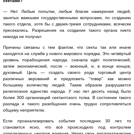
сектами?
— Нет. Любые попытки, любые благие намерения людей,
занятых важными государственными вопросами, по созданию
такого отдела, хотя бы с двумя-тремя сотрудниками, всячески
пресекались. Разрешение на создание такого органа никто
никогда не получал.
Причины связаны с тем фактом, что секты так или иначе
находятся на службе у нового мирового порядка. Это четвёртый
уровень порабощения народа: сначала идёт политический,
затем экономический, после – военный, и, в конце концов,
духовный. Цель — создать своего рода торговый центр
различных верований и предложить “товар” как можно
большему количеству людей. Таким образом разрушается
религиозное единство народа. У нас лет десять назад было
более 300 организаций сектантского толка. В состоянии такого
разлада и такого разобщения очень трудно сопротивляться
общему неприятелю.
Если проанализировать события последних 30 лет, то
становится ясно, что всё происходило под контролем
определенных центров влияния. Через свои дипломатические