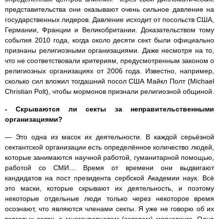
представительства они оказывают очень сильное давление на
государственных лидеров. Давление исходит от посольств США,
Германии, Франции и Великобритании. Доказательством тому
события 2010 года, когда около десяти сект были официально
признаны религиозными организациями. Даже несмотря на то,
что не соответствовали критериям, предусмотренным законом о
религиозных организациях от 2006 года. Известно, например,
сколько сил вложил тогдашний посол США Майкл Полт (Michael
Christian Polt), чтобы мормонов признали религиозной общиной.
- Скрываются ли секты за неправительственными
организациями?
— Это одна из масок их деятельности. В каждой серьёзной
сектантской организации есть определённое количество людей,
которые занимаются научной работой, гуманитарной помощью,
работой со СМИ… Время от времени они выдвигают
кандидатов на пост президента сербской Академии наук. Всё
это маски, которые скрывают их деятельность, и поэтому
некоторые отдельные люди только через некоторое время
осознают, что являются членами секты. Я уже не говорю об их
торговых сетях, о многоуровневом (сетевом) маркетинге. Одна