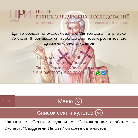
Центр создан по благословению Святейшего Патриарха
Алексия II,
занимается проблемами новых религиозных
движений, сект и культов
Тел./факс: +7-495-646-71-47
E-mail:
iriney@iriney.ru
Тел. для связи и приёма информации
8-916-005-7397 (10:00-20:00, пн-пт)
Меню
Cписок сект и культов
Главная
»
Секты и культы
»
Сектоведение / общее
»
Эксперт: "Свидетели Иеговы" опаснее сатанистов