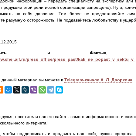
добной информации – передать специалисту на экспертизу или в
 продукции этой религиозной организации запрещено). Ну и, коне
азывать на себя давление. Тем более не предоставляйте лич
те разумную осторожность. Не поддавайтесь любопытству в ущерб
.12.2015
ргументы и Факты», 
ww.chel.aif.ru/press_office/press_past/kak_ne_popast_v_sektu_v_k
 данный материал вы можете в
Telegram-канале А. Л. Дворкина
.
друзья, посетители нашего сайта - самого информативного и самог
сскоязычного интернета!
, чтобы поддерживать и продвигать наш сайт, нужны средства