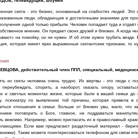
ЕДОВ, телеведущий, шоумен
енная секта - это бизнес, основанный на слабостях людей. Это
разованные люди, обладающие и достаточными знаниями для про
получения одной только прибыли. Человек попадает туда и отдаёт всё
собственное мнение. Он предает своих друзей и близких. А когда че
вают» на помойку, он не нужен. И об этом нужно трубить везде. 
ция, которая имеет ярко выраженные сектантские признаки, то н
ения
ЕВЦОВА, действительный член ППЛ, специальный, медицинск
ть из секты человека очень трудно. Их жертвы - это люди с пс
 переубеждать, спорить, а наоборот, оказать опору, оставать
х и светлых моментах жизни, которые были в вашей семье до с
у, психиатру по выявлению той причины, которая привела в с
иться отношения в семье. Больше от близких увы, мало, что за
ением поговорить о Боге, главное, не поддаваться манипуляц
ть вежливо. Например, можно пригласить их в православный храм,
лающими. Если вам предлагают раздаточный материал - берите
 книжки). Также можете поинтересоваться телефоном для связи ил