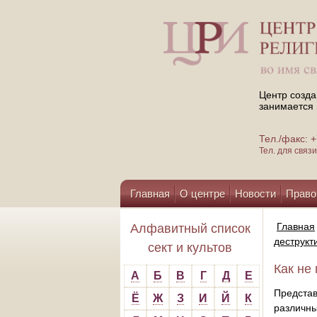
Центр созда
занимается 
Тел./факс:
Тел. для свя
Главная
О центре
Новости
Право
Помощь центру
Главная
Алфавитный список
деструкт
сект и культов
Как не
А
Б
В
Г
Д
Е
Представ
Ё
Ж
З
И
Й
К
различны