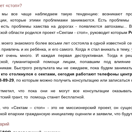
ет «стоп»?
 мы все чаще наблюдаем такую тенденцию: возникают про
ации, которые этими проблемами занимаются. Есть проблемы э
 есть проблемы хамства на дорогах - появляются автохамы... В
кой области родился проект «Сектам - стоп», руководит которым
Р
а моего знакомого более восьми лет состояла в одной известной сек
 привлечь и их ребёнка, и его самого. Когда я стал вникать в тему,
ект очень много. И каждая первая деструктивная. Тогда я реш
ской, гуманитарной помощи лицам, попавшим под влияние 
никам. Быстрого результата мы не ожидаем, пока будем занимать
 кто столкнулся с сектами, сегодня работают телефоны центра
8-89-29
, по которым можно получить консультацию или записаться 
тметил, что пока они не могут все консультации оказыват
тский грант, то помощь станет бесплатной.
 что «Сектам – стоп» - это не миссионерский проект, он сущес
кой епархии гражданскую инициативу оценили и заявили, что буду
арий