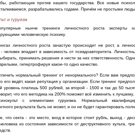
жбы, работающие против нашего государства. Все новые психол
сталкиваемся, разрабатывались годами. Причём не простыми людь
ьт и гуруизм
пулярные нынче тренинги личностного роста эксперты на
рующими человеческую психику.
ингах личностного роста зачастую происходит не рост, а лично
 - человек впадает в зависимость от псевдоавторитета. Личностны
ыбирать, принимать решения и нести за них ответственность. О
зрелыми, гипертрофируя какое-то одно качество.
тличить нормальный тренинг от ненормального? Если вам предло
кто его ведёт, какая репутация у организации. Если тренинг предпо
й уровень платишь 500 рублей, за второй - 1500 и так до 50 тысяч
оворит, что его методика на 200% поможет всё изменить к лучшему, 
ихокульт с элементами гуруизма. Нормальный квалифицир
нтного результата быть не может, и он не будет гарантировать полн
е, что секта - это место, вход в которое стоит рубль, выход - де
человека из состояния зависимости от деструктивного культа, тр
едств.