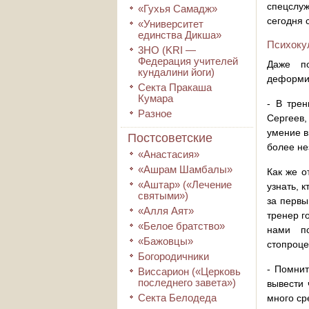
спецслу
«Гухья Самадж»
сегодня 
«Университет
единства Дикша»
Психокул
3HO (KRI ―
Федерация учителей
Даже по
кундалини йоги)
деформи
Секта Пракаша
Кумара
- В трен
Разное
Сергеев,
умение в
Постсоветские
более не
«Анастасия»
«Ашрам Шамбалы»
Как же о
«Аштар» («Лечение
узнать, 
святыми»)
за первы
«Алля Аят»
тренер г
«Белое братство»
нами пс
«Бажовцы»
стопроце
Богородичники
- Помнит
Виссарион («Церковь
последнего завета»)
вывести 
Секта Белодеда
много ср