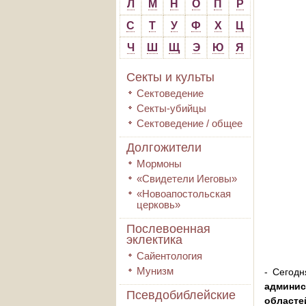
Л
М
Н
О
П
Р
С
Т
У
Ф
Х
Ц
Ч
Ш
Щ
Э
Ю
Я
Секты и культы
Сектоведение
Секты-убийцы
Сектоведение / общее
Долгожители
Мормоны
«Свидетели Иеговы»
«Новоапостольская
церковь»
Послевоенная
эклектика
Сайентология
Мунизм
- Сегодн
админис
Псевдобиблейские
област