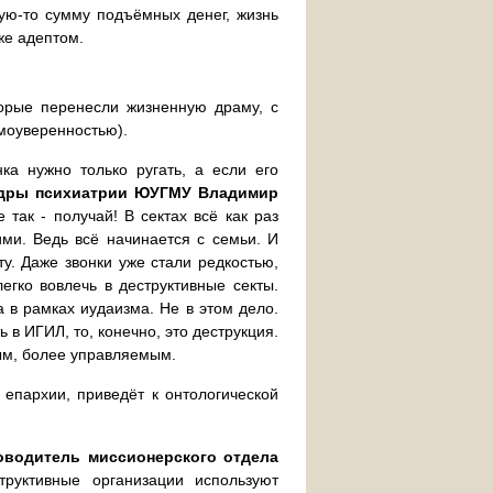
ую-то сумму подъёмных денег, жизнь
же адептом.
торые перенесли жизненную драму, с
моуверенностью).
ка нужно только ругать, а если его
федры психиатрии ЮУГМУ Владимир
е так - получай! В сектах всё как раз
ми. Ведь всё начинается с семьи. И
у. Даже звонки уже стали редкостью,
гко вовлечь в деструктивные секты.
а в рамках иудаизма. Не в этом дело.
ь в ИГИЛ, то, конечно, это деструкция.
ным, более управляемым.
 епархии, приведёт к онтологической
оводитель миссионерского отдела
труктивные организации используют