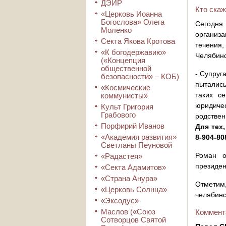
ДЭИР
Кто скаж
«Церковь Иоанна
Богослова» Олега
Сегодня
Моленко
организ
Секта Якова Кротова
течения,
«К богодержавию»
Челябинс
(«Концепция
общественной
- Супруг
безопасности» – КОБ)
пытались
«Космические
таких с
коммунисты»
юридиче
Культ Григория
Грабового
родствен
Порфирий Иванов
Для тех,
«Академия развития»
8-904-80
Светланы Пеуновой
Роман о
«Радастея»
президен
«Секта Адамитов»
«Страна Анура»
Отметим,
«Церковь Солнца»
челябинс
«Эксодус»
Маслов («Союз
Коммент
Сотворцов Святой