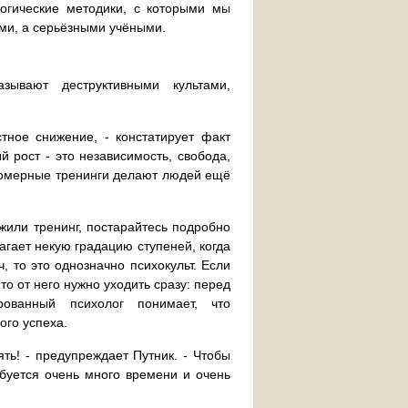
огические методики, с которыми мы
ми, а серьёзными учёными.
зывают деструктивными культами,
стное снижение, - констатирует факт
й рост - это независимость, свобода,
дномерные тренинги делают людей ещё
жили тренинг, постарайтесь подробно
лагает некую градацию ступеней, когда
, то это однозначно психокульт. Если
то от него нужно уходить сразу: перед
ованный психолог понимает, что
ого успеха.
сять! - предупреждает Путник. - Чтобы
ебуется очень много времени и очень