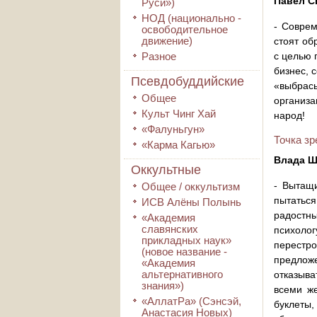
Павел С
Руси»)
НОД (национально -
- Соврем
освободительное
движение)
стоят об
Разное
с целью 
бизнес, 
Псевдобуддийские
«выбрасы
Общее
организа
Культ Чинг Хай
народ!
«Фалуньгун»
Точка зр
«Карма Кагью»
Влада Ш
Оккультные
- Вытащи
Общее / оккультизм
пытаться
ИСВ Алёны Полынь
радостны
«Академия
славянских
психолог
прикладных наук»
перестро
(новое название -
предлож
«Академия
альтернативного
отказыва
знания»)
всеми же
«АллатРа» (Сэнсэй,
буклеты,
Анастасия Новых)