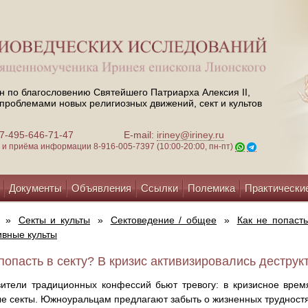
н по благословению Святейшего Патриарха Алексия II,
проблемами новых религиозных движений, сект и культов
 +7-495-646-71-47
E-mail:
iriney@iriney.ru
зи и приёма информации
8-916-005-7397 (10:00-20:00, пн-пт)
Документы
Объявления
Ссылки
Полемика
Практически
»
Секты и культы
»
Сектоведение / общее
»
Как не попасть
ивные культы
 попасть в секту? В кризис активизировались деструк
ители традиционных конфессий бьют тревогу: в кризисное врем
е секты. Южноуральцам предлагают забыть о жизненных трудностя