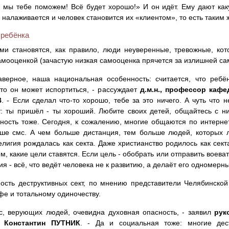
 мы тебе поможем! Всё будет хорошо!» И он идёт. Ему дают как
 налаживается и человек становится их «клиентом», то есть таким 
 ребёнка
ми становятся, как правило, люди неуверенные, тревожные, ко
амооценкой (зачастую низкая самооценка прячется за излишней са
аверное, наша национальная особенность: считается, что ребён
 то он может испортиться, - рассуждает
д.м.н., профессор ка
В
. - Если сделал что-то хорошо, тебе за это ничего. А чуть что н
: ты пришёл - ты хороший. Любите своих детей, общайтесь с ни
ность тоже. Сегодня, к сожалению, многие общаются по интернет
ше смс. А чем больше дистанция, тем больше людей, которых ле
лигия рождалась как секта. Даже христианство родилось как сект
ом, какие цели ставятся. Если цель - обобрать или отправить воеват
ия - всё, что ведёт человека не к развитию, а делаёт его одномер
ость деструктивных сект, по мнению представители Челябинской
фе и тотальному одиночеству.
с, верующих людей, очевидна духовная опасность, - заявил
рук
и Константин ПУТНИК
. - Да и социальная тоже: многие дес