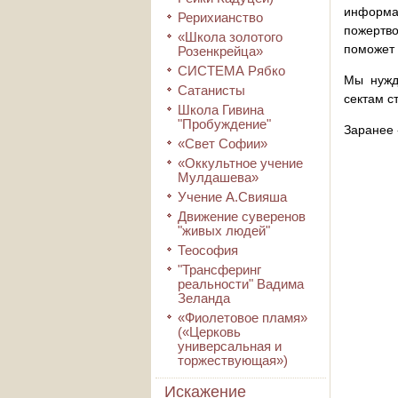
информа
Рерихианство
пожертво
«Школа золотого
поможет 
Розенкрейца»
СИСТЕМА Рябко
Мы нужд
Сатанисты
сектам с
Школа Гивина
"Пробуждение"
Заранее 
«Свет Софии»
«Оккультное учение
Мулдашева»
Учение А.Свияша
Движение суверенов
"живых людей"
Теософия
"Трансферинг
реальности" Вадима
Зеланда
«Фиолетовое пламя»
(«Церковь
универсальная и
торжествующая»)
Искажение