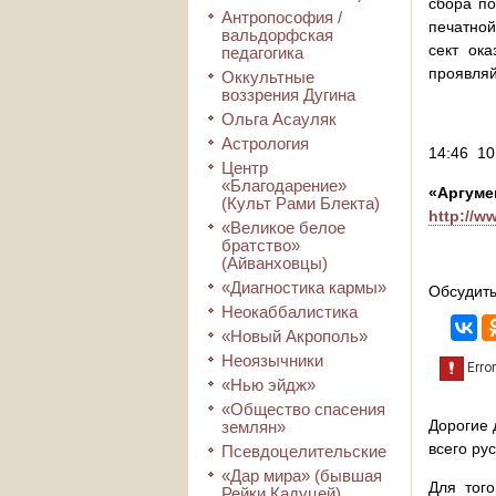
сбора по
Антропософия /
печатной
вальдорфская
сект ок
педагогика
проявляй
Оккультные
воззрения Дугина
Ольга Асауляк
Астрология
14:46 10
Центр
«Благодарение»
«А
(Культ Рами Блекта)
http://w
«Великое белое
братство»
(Айванховцы)
«Диагностика кармы»
Обсудить
Неокаббалистика
«Новый Акрополь»
Неоязычники
«Нью эйдж»
«Общество спасения
Дорогие 
землян»
всего ру
Псевдоцелительские
«Дар мира» (бывшая
Для того
Рейки Кадуцей)