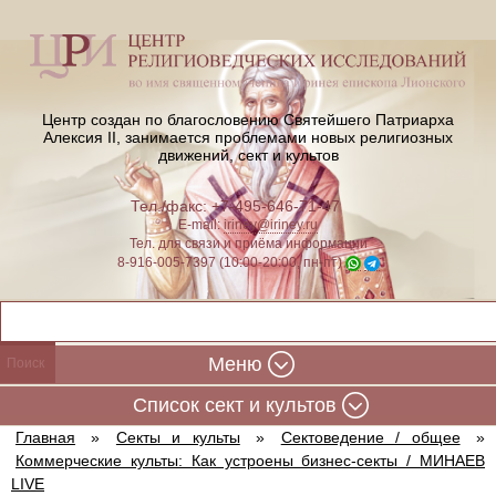
Центр создан по благословению Святейшего Патриарха
Алексия II,
занимается проблемами новых религиозных
движений, сект и культов
Тел./факс: +7-495-646-71-47
E-mail:
iriney@iriney.ru
Тел. для связи и приёма информации
8-916-005-7397 (10:00-20:00, пн-пт)
Меню
Cписок сект и культов
Главная
»
Секты и культы
»
Сектоведение / общее
»
Коммерческие культы: Как устроены бизнес-секты / МИНАЕВ
LIVE