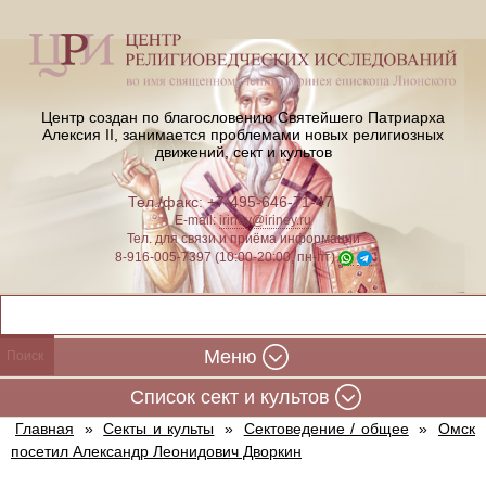
Центр создан по благословению Святейшего Патриарха
Алексия II,
занимается проблемами новых религиозных
движений, сект и культов
Тел./факс: +7-495-646-71-47
E-mail:
iriney@iriney.ru
Тел. для связи и приёма информации
8-916-005-7397 (10:00-20:00, пн-пт)
Меню
Cписок сект и культов
Главная
»
Секты и культы
»
Сектоведение / общее
»
Омск
посетил Александр Леонидович Дворкин