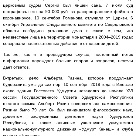
церковным судом Сергий был лишен сана. 7 июля суд
оштрафовал его на 90 000 руб. за распространение фейков о
коронавирусе. 10 сентября Романова отлучили от Церкви. 6
октября Управление Следственного комитета по Свердловской
области возбудило уголовное дело в связи с тем, что
неизвестные лица на территории монастыря в 2004–2019 годах
совершали насильственные действия в отношении детей.
Так же, как и в предыдущем случае, постоянный поток
информации порождает больше споров и вопросов, нежели
дает ответов.
В-третьих, дело Альберта Разина, которое продолжает
будоражить умы до сих пор. 10 сентября 2019 года в Ижевске
около здания Госсовета Удмуртии незадолго до начала XVI
сессии Государственного Совета Удмуртской Республики
шестого созыва Альберт Разин совершил акт самосожжения.
Разину было 79 лет. Он был кандидатом философских наук,
доцентом, заслуженным деятелем науки Удмуртской
Республики, а также активным участником удмуртского
национально-культурного движения «Удмурт Кенеш» и клуба
ученых «Тодосчи».