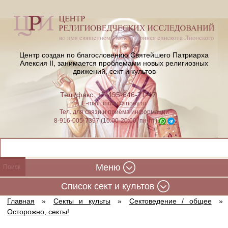
Центр создан по благословению Святейшего Патриарха
Алексия II,
занимается проблемами новых религиозных
движений, сект и культов
Тел./факс: +7-495-646-71-47
E-mail:
iriney@iriney.ru
Тел. для связи и приёма информации
8-916-005-7397 (10:00-20:00, пн-пт)
Меню
Cписок сект и культов
Главная
»
Секты и культы
»
Сектоведение / общее
»
Осторожно, секты!