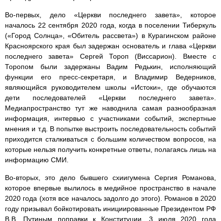
Во-первых, дело «Церкви последнего завета», которое
началось 22 сентября 2020 года, когда в поселении Тиберкуль
(«Город Солнца», «Обитель рассвета») в Курагинском районе
Красноярского края был задержан основатель и глава «Церкви
последнего завета» Сергей Тороп (Виссарион). Вместе с
Торопом были задержаны Вадим Редькин, исполняющий
функции его пресс-секретаря, и Владимир Ведерников,
являющийся руководителем школы «Истоки», где обучаются
дети последователей «Церкви последнего завета».
Медиапространство тут же наводнила самая разнообразная
информация, интервью с участниками событий, экспертные
мнения и т.д. В попытке выстроить последовательность событий
приходится сталкиваться с большим количеством вопросов, на
которые нельзя получить конкретные ответы, полагаясь лишь на
информацию СМИ.
Во-вторых, это дело бывшего схиигумена Сергия Романова,
которое впервые вылилось в медийное пространство в начале
2020 года (хотя все началось задолго до этого). Романов в 2020
году призывал бойкотировать инициированные Президентом РФ
В.В. Путиным поправки к Конституции. 3 июля 2020 года