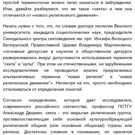
простой терминологии можно легко оказаться в заблуждении.
Итак, давайте разберемся, что же такое «секта» и чем она
отличается от «нового религиозного движения».
Начать нужно с того, что, по словам доктора теологии Венского
университета, кандидата социологических наук, председателя
Синодального центра сектоведения им. прп. Иосифа Волоцкого
Белорусской Православной Церкви Владимира Мартиновича,
«основные дискуссии в научном и общественном дискурсе
разворачивались вокруг допустимости использования терминов
“секта” и “культ”. При этом ни отечественными, ни зарубежными
исследователями не проводился анализ предлагаемых
альтернативных терминов “новая религия” и “новое
религиозное движение”». Несмотря на это, просто необходимо
отталкиваться от определения понятий.
Согласно определению, которое дает исследователь
современного российского сектантства, профессор ПСТГУ
Александр Дворкин, секта – это закрытая религиозная группа,
противопоставляющая себя основной культурообразующей
религиозной общине (или основным общинам) страны или
региона. Достаточно сложное в понимании, но принятое