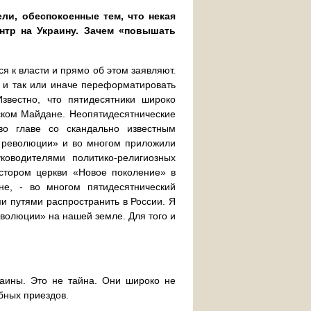
ли, обеспокоенные тем, что некая
нтр на Украину. Зачем «повышать
ся к власти и прямо об этом заявляют.
ы и так или иначе переформатировать
звестно, что пятидесятники широко
ском Майдане. Неопятидесятнические
во главе со скандально известным
 революции» и во многом приложили
оводителями политико-религиозных
стором церкви «Новое поколение» в
не, - во многом пятидесятнический
и путями распространить в России. Я
еволюции» на нашей земле. Для того и
раины. Это не тайна. Они широко не
бных приездов.