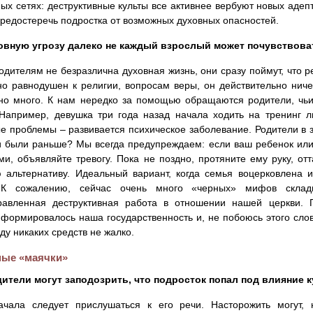
ых сетях: деструктивные культы все активнее вербуют новых адепт
редостеречь подростка от возможных духовных опасностей.
ховную угрозу далеко не каждый взрослый может почувствов
родителям не безразлична духовная жизнь, они сразу поймут, что р
о равнодушен к религии, вопросам веры, он действительно ничег
но много. К нам нередко за помощью обращаются родители, чьи
 Например, девушка три года назад начала ходить на тренинг л
е проблемы – развивается психическое заболевание. Родители в з
и были раньше? Мы всегда предупреждаем: если ваш ребенок или 
ми, объявляйте тревогу. Пока не поздно, протяните ему руку, от
 альтернативу. Идеальный вариант, когда семья воцерковлена 
 К сожалению, сейчас очень много «черных» мифов склады
равленная деструктивная работа в отношении нашей церкви. П
 формировалось наша государственность и, не побоюсь этого сло
аду никаких средств не жалко.
ные «маячки»
дители могут заподозрить, что подросток попал под влияние 
ачала следует прислушаться к его речи. Насторожить могут,