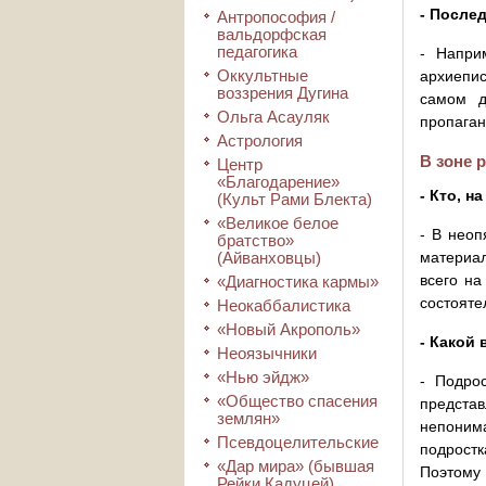
- После
Антропософия /
вальдорфская
педагогика
- Напри
Оккультные
архиепис
воззрения Дугина
самом д
Ольга Асауляк
пропаган
Астрология
В зоне 
Центр
«Благодарение»
- Кто, н
(Культ Рами Блекта)
«Великое белое
- В неоп
братство»
(Айванховцы)
материал
всего на
«Диагностика кармы»
состояте
Неокаббалистика
«Новый Акрополь»
- Какой
Неоязычники
«Нью эйдж»
- Подро
«Общество спасения
предста
землян»
непонима
Псевдоцелительские
подростк
«Дар мира» (бывшая
Поэтому 
Рейки Кадуцей)