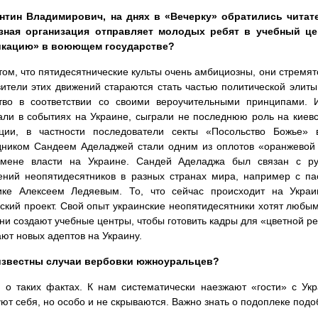
антин Владимирович, на днях в «Вечерку» обратились читате
зная организация отправляет молодых ребят в учебный це
кацию» в воюющем государстве?
 том, что пятидесятнические культы очень амбициозны, они стремят
ители этих движений стараются стать частью политической элит
ство в соответствии со своими вероучительными принципами. И
али в событиях на Украине, сыграли не последнюю роль на киев
ации, в частности последователи секты «Посольство Божье» 
дником Сандеем Аделаджей стали одним из оплотов «оранжевой
смене власти на Украине. Сандей Аделаджа был связан с рук
ений неопятидесятников в разных странах мира, например с па
ике Алексеем Ледяевым. То, что сейчас происходит на Украи
ский проект. Свой опыт украинские неопятидесятники хотят любым
ни создают учебные центры, чтобы готовить кадры для «цветной р
ют новых адептов на Украину.
 известны случаи вербовки южноуральцев?
 о таких фактах. К нам систематически наезжают «гости» с Ук
т себя, но особо и не скрываются. Важно знать о подоплеке подо