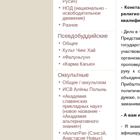
Руси»)
- Конст
НОД (национально -
освободительное
религио
движение)
квалифи
Разное
- Дело в
Псевдобуддийские
Представ
Общее
государ
Культ Чинг Хай
участвов
«Фалуньгун»
организ
«Карма Кагью»
пропове
руку к 
Оккультные
объедин
Общее / оккультизм
Прибалт
ИСВ Алёны Полынь
политиче
«Академия
думаю, о
славянских
заманива
прикладных наук»
(новое название -
- А вам
«Академия
альтернативного
знания»)
- Я знаю
«АллатРа» (Сэнсэй,
афиширую
Анастасия Новых)