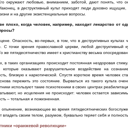
го окружают любовью, вниманием, заботой, дают понять, что о
Наконец, в деструктивный культ приходят люди духовно ищущие,
изни и на другие экзистенциальные вопросы.
зве плохо, когда человек, например, находит лекарство от о
просы?
 цене. Опасность, во-первых, в том, что в деструктивных культах
. С точки зрения православной церкви, любой деструктивный к
То же пятидесятничество имеет к христианству весьма опосредова
х, в таких организациях происходит постоянная нездоровая стиму
и, которые оказывают разрушительное воздействие на сознан
сть, близкую к наркотической. Спустя короткое время человек ст
снова пережить это состояние. Вырваться из такого культа оче
тники используют такие психотехники в своих центрах реабилитаци
атывают, но исцеления не происходит: человек остается зависимым
сть – тотальная и пожизненная.
 опьянение, возникающее во время пятидесятнических богослуже
т владеть своим телом, разумом, буквально теряет себя и полност
тники «оранжевой революции»