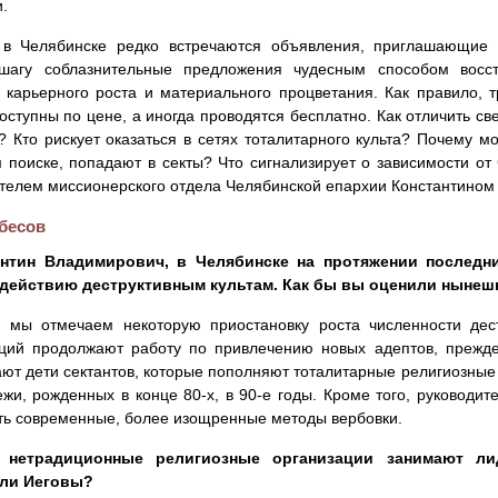
.
 в Челябинске редко встречаются объявления, приглашающие 
шагу соблазнительные предложения чудесным способом восста
 карьерного роста и материального процветания. Как правило, 
оступны по цене, а иногда проводятся бесплатно. Как отличить св
 Кто рискует оказаться в сетях тоталитарного культа? Почему 
 поиске, попадают в секты? Что сигнализирует о зависимости от
телем миссионерского отдела Челябинской епархии Константином
бесов
антин Владимирович, в Челябинске на протяжении последни
действию деструктивным культам. Как бы вы оценили нынеш
с мы отмечаем некоторую приостановку роста численности дест
ций продолжают работу по привлечению новых адептов, прежде 
ют дети сектантов, которые пополняют тоталитарные религиозные 
жи, рожденных в конце 80-х, в 90-е годы. Кроме того, руководит
ь современные, более изощренные методы вербовки.
е нетрадиционные религиозные организации занимают л
ли Иеговы?