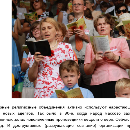
арные религиозные объединения активно используют нарастаю
и новых адептов. Так было в 90-е, когда народ массово за
енных залах новоявленные проповедники вещали о вере. Сейчас 
ад. И деструктивные (разрушающие сознание) организации 