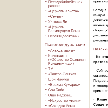
приманки
Псевдобиблейские /
разное
Сегодня
«Церковь Христа»
каждом 
«Семья»
добиться
Уитнесс Ли
вполне д
«Церковь
сборища?
Всемогущего Бога»
духовном
Неопятидесятники
руководи
Псевдоиндуистские
Пляски 
«Ананда марга»
Кришнаиты
- Конст
(«Общество Сознания
противо
Кришны» и др.)
ТМ
- Сейча
«Тантра-Сангха»
организа
Шри Чинмой
Подраста
«Брахма Кумарис»
и молоде
Саи Баба
применят
Ошо Раджниш
- Каки
«Искусство жизни»
Свидете
«Сахаджа-йога»