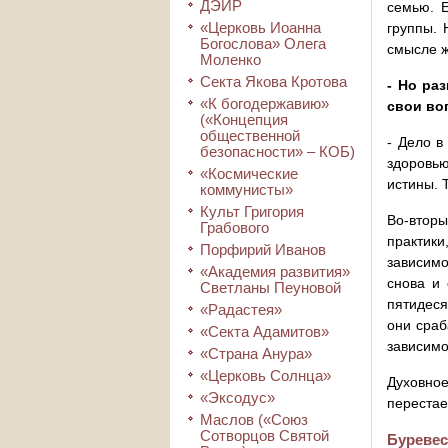
ДЭИР
семью. Е
«Церковь Иоанна
группы. 
Богослова» Олега
смысле ж
Моленко
Секта Якова Кротова
- Но ра
«К богодержавию»
свои во
(«Концепция
общественной
- Дело в
безопасности» – КОБ)
здоровью
«Космические
истины. 
коммунисты»
Культ Григория
Во-вторы
Грабового
практик
Порфирий Иванов
зависимо
«Академия развития»
снова и 
Светланы Пеуновой
пятидеся
«Радастея»
они сраб
«Секта Адамитов»
зависимо
«Страна Анура»
«Церковь Солнца»
Духовное
«Эксодус»
перестае
Маслов («Союз
Сотворцов Святой
Буревес