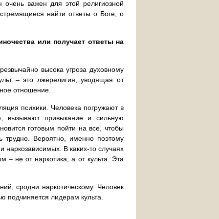
н очень важен для этой религиозной
 стремящиеся найти ответы о Боге, о
диночества или получает ответы на
 чрезвычайно высока угроза духовному
ульт – это лжерелигия, уводящая от
нное отношение.
ляция психики. Человека погружают в
ие, вызывают привыкание и сильную
ановится готовым пойти на все, чтобы
нь трудно. Вероятно, именно поэтому
и наркозависимых. В каких-то случаях
 – не от наркотика, а от культа. Эта
ний, сродни наркотическому. Человек
ью подчиняется лидерам культа.