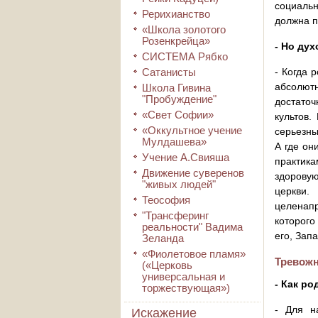
социальн
Рерихианство
должна п
«Школа золотого
Розенкрейца»
- Но ду
СИСТЕМА Рябко
Сатанисты
- Когда 
абсолютн
Школа Гивина
"Пробуждение"
достаточ
«Свет Софии»
культов.
«Оккультное учение
серьезны
Мулдашева»
А где он
Учение А.Свияша
практика
Движение суверенов
здоровую
"живых людей"
церкви.
Теософия
целенап
"Трансферинг
которого
реальности" Вадима
его, Зап
Зеланда
«Фиолетовое пламя»
Тревож
(«Церковь
универсальная и
- Как ро
торжествующая»)
- Для н
Искажение