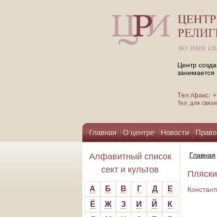
Центр созда
занимается 
Тел./факс:
Тел. для свя
Главная
О центре
Новости
Право
Помощь центру
Главная
Алфавитный список
сект и культов
Пляски
А
Б
В
Г
Д
Е
Констант
Ё
Ж
З
И
Й
К