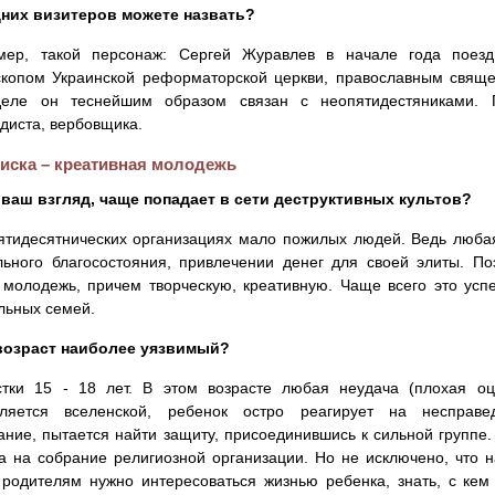
дних визитеров можете назвать?
мер, такой персонаж: Сергей Журавлев в начале года поезд
копом Украинской реформаторской церкви, православным священ
еле он теснейшим образом связан с неопятидестяниками. 
диста, вербовщика.
риска – креативная молодежь
а ваш взгляд, чаще попадает в сети деструктивных культов?
ятидесятнических организациях мало пожилых людей. Ведь любая
ьного благосостояния, привлечении денег для своей элиты. П
 молодежь, причем творческую, креативную. Чаще всего это ус
льных семей.
 возраст наиболее уязвимый?
стки 15 - 18 лет. В этом возрасте любая неудача (плохая оц
вляется вселенской, ребенок остро реагирует на несправед
ние, пытается найти защиту, присоединившись к сильной группе.
а на собрание религиозной организации. Но не исключено, что 
родителям нужно интересоваться жизнью ребенка, знать, с кем 