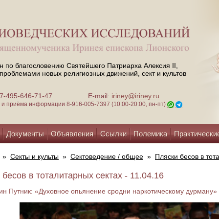
н по благословению Святейшего Патриарха Алексия II,
проблемами новых религиозных движений, сект и культов
 +7-495-646-71-47
E-mail:
iriney@iriney.ru
зи и приёма информации
8-916-005-7397 (10:00-20:00, пн-пт)
Документы
Объявления
Ссылки
Полемика
Практически
»
Секты и культы
»
Сектоведение / общее
»
Пляски бесов в тот
 бесов в тоталитарных сектах - 11.04.16
ин Путник: «Духовное опьянение сродни наркотическому дурману»