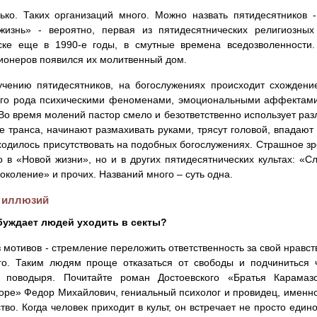
ько. Таких организаций много. Можно назвать пятидесятников 
жизнь» - вероятно, первая из пятидесятнических религиозных
ске еще в 1990-е годы, в смутные времена вседозволенности
онеров появился их молитвенный дом.
чению пятидесятников, на богослужениях происходит схождени
ого рода психическими феноменами, эмоциональными аффектами,
 Во время молений пастор смело и безответственно использует ра
е транса, начинают размахивать руками, трясут головой, впадают
одилось присутствовать на подобных богослужениях. Страшное зр
о в «Новой жизни», но и в других пятидесятнических культах: «С
околение» и прочих. Названий много – суть одна.
 иллюзий
обуждает людей уходить в секты?
з мотивов - стремление переложить ответственность за свой нравс
го. Таким людям проще отказаться от свободы и подчиниться 
, поводыря. Почитайте роман Достоевского «Братья Карама
оре» Федор Михайлович, гениальный психолог и провидец, именно 
тво. Когда человек приходит в культ, он встречает не просто еди