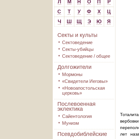
Л
М
Н
О
П
Р
С
Т
У
Ф
Х
Ц
Ч
Ш
Щ
Э
Ю
Я
Секты и культы
Сектоведение
Секты-убийцы
Сектоведение / общее
Долгожители
Мормоны
«Свидетели Иеговы»
«Новоапостольская
церковь»
Послевоенная
эклектика
Тоталит
Сайентология
вербовк
Мунизм
переполн
Псевдобиблейские
лет наз