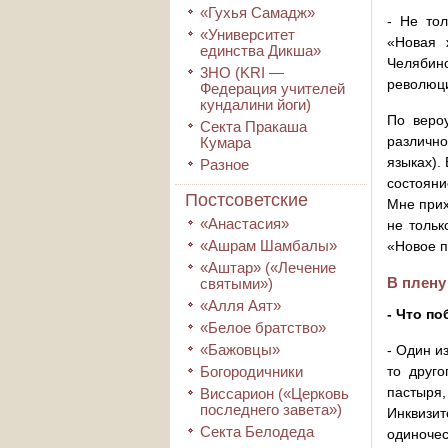
«Гухья Самадж»
- Не тол
«Университет
«Новая 
единства Дикша»
Челябин
3HO (KRI ―
революци
Федерация учителей
кундалини йоги)
По вероу
Секта Пракаша
различн
Кумара
языках).
Разное
состояни
Постсоветские
Мне прих
«Анастасия»
не тольк
«Ашрам Шамбалы»
«Новое п
«Аштар» («Лечение
В плену
святыми»)
«Алля Аят»
- Что п
«Белое братство»
«Бажовцы»
- Один и
Богородичники
то друго
пастыря
Виссарион («Церковь
последнего завета»)
Инквизит
Секта Белодеда
одиночес