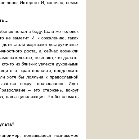
ов через Интернет. И, конечно, семья
ать…
ебенок попал в беду. Если же человек
о не заметит. И, к сожалению, таких
 дети стали жертвами деструктивных
ичностного роста, а сейчас возникли
амешательстве, не знают, что делать.
кто-то из близких увлекся духовными
тащите от края пропасти, предложите
или хотя бы лояльна к православной
вается вокруг православия. Идет
равославие – это стержень, вокруг
ва, наша цивилизация. Чтобы сломать
культа?
 например, появившиеся незнакомое