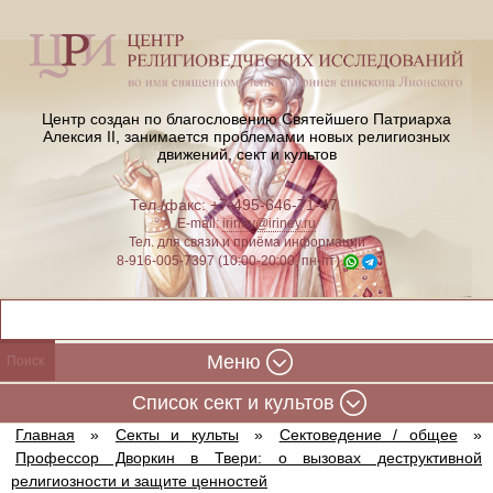
Центр создан по благословению Святейшего Патриарха
Алексия II,
занимается проблемами новых религиозных
движений, сект и культов
Тел./факс: +7-495-646-71-47
E-mail:
iriney@iriney.ru
Тел. для связи и приёма информации
8-916-005-7397 (10:00-20:00, пн-пт)
Меню
Cписок сект и культов
Главная
»
Секты и культы
»
Сектоведение / общее
»
Профессор Дворкин в Твери: о вызовах деструктивной
религиозности и защите ценностей