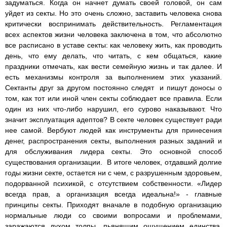
задуматься. Когда он начнет думать своей головой, он сам
уйдет из секты. Но это очень сложно, заставить человека снова
критически воспринимать действительность. Регламентация
всех аспектов жизни человека заключена в том, что абсолютно
все расписано в уставе секты: как человеку жить, как проводить
день, что ему делать, что читать, с кем общаться, какие
праздники отмечать, как вести семейную жизнь и так далее. И
есть механизмы контроля за выполнением этих указаний.
Сектанты друг за другом постоянно следят и пишут доносы о
том, как тот или иной член секты соблюдает все правила. Если
один из них что-либо нарушил, его сурово наказывают. Что
значит эксплуатация адептов? В секте человек существует ради
нее самой. Вербуют людей как инструменты для принесения
денег, распространения секты, выполнения разных заданий и
для обслуживания лидера секты. Это основной способ
существования организации. В итоге человек, отдавший долгие
годы жизни секте, остается ни с чем, с разрушенным здоровьем,
подорванной психикой, с отсутствием собственности. «Лидер
всегда прав, а организация всегда идеальна!» - главные
принципы секты. Приходят вначале в подобную организацию
нормальные люди со своими вопросами и проблемами,
заражаются духом толпы, пьянящим ощущением единства,