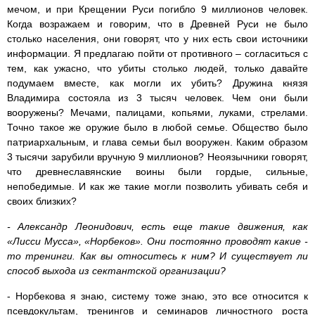
мечом, и при Крещении Руси погибло 9 миллионов человек.
Когда возражаем и говорим, что в Древней Руси не было
столько населения, они говорят, что у них есть свои источники
информации. Я предлагаю пойти от противного – согласиться с
тем, как ужасно, что убиты столько людей, только давайте
подумаем вместе, как могли их убить? Дружина князя
Владимира состояла из 3 тысяч человек. Чем они были
вооружены? Мечами, палицами, копьями, луками, стрелами.
Точно такое же оружие было в любой семье. Общество было
патриархальным, и глава семьи был вооружен. Каким образом
3 тысячи зарубили вручную 9 миллионов? Неоязычники говорят,
что древнеславянские воины были гордые, сильные,
непобедимые. И как же такие могли позволить убивать себя и
своих близких?
- Александр Леонидович, есть еще такие движения, как
«Лисси Мусса», «Норбеков». Они постоянно проводят какие -
то тренинги. Как вы относитесь к ним? И существует ли
способ выхода из сектантской организации?
- Норбекова я знаю, систему тоже знаю, это все относится к
псевдокультам, тренингов и семинаров личностного роста