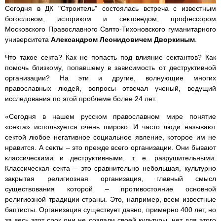
Сегодня в ДК "Строитель" состоялась встреча с известным
богословом, историком и сектоведом, профессором
Московского Православного Свято-Тихоновского гуманитарного
университета
Александром Леонидовичем Дворкиным
.
Что такое секта? Как не попасть под влияние сектантов? Как
помочь близкому, попавшему в зависимость от деструктивной
организации? На эти и другие, волнующие многих
православных людей, вопросы отвечал ученый, ведущий
исследования по этой проблеме более 24 лет.
«Сегодня в нашем русском православном мире понятие
«секта» используется очень широко. И часто люди называют
сектой любое негативное социальное явление, которое им не
нравится. А секты – это прежде всего организации. Они бывают
классическими и деструктивными, т. е. разрушительными.
Классическая секта – это сравнительно небольшая, культурно
закрытая религиозная организация, главный смысл
существования которой – противостояние основной
религиозной традиции страны. Это, например, всем известные
баптисты. Организация существует давно, примерно 400 лет, но
за весь этот срок они не создали своей культуры, нет для этого