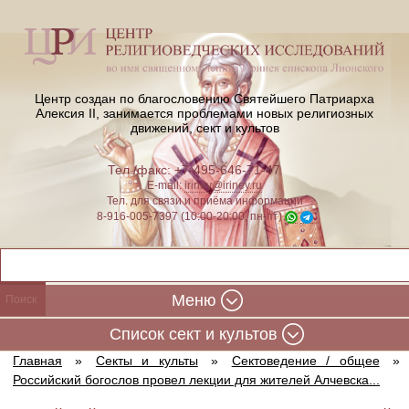
Центр создан по благословению Святейшего Патриарха
Алексия II,
занимается проблемами новых религиозных
движений, сект и культов
Тел./факс: +7-495-646-71-47
E-mail:
iriney@iriney.ru
Тел. для связи и приёма информации
8-916-005-7397 (10:00-20:00, пн-пт)
Меню
Cписок сект и культов
Главная
»
Секты и культы
»
Сектоведение / общее
»
Российский богослов провел лекции для жителей Алчевска...