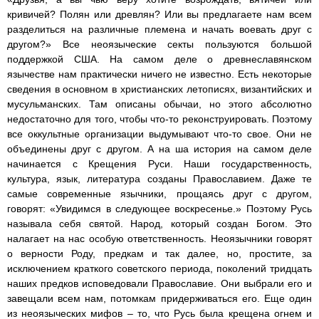
кривичей? Полян или древлян? Или вы предлагаете нам всем
разделиться на различные племена и начать воевать друг с
другом?» Все неоязыческие секты пользуются большой
поддержкой США. На самом деле о древнеславянском
язычестве нам практически ничего не известно. Есть некоторые
сведения в основном в христианских летописях, византийских и
мусульманских. Там описаны обычаи, но этого абсолютно
недостаточно для того, чтобы что-то реконструировать. Поэтому
все оккультные организации выдумывают что-то свое. Они не
объединены друг с другом. А на ша история на самом деле
начинается с Крещения Руси. Наши государственность,
культура, язык, литература созданы Православием. Даже те
самые современные язычники, прощаясь друг с другом,
говорят: «Увидимся в следующее воскресенье.» Поэтому Русь
называла себя святой. Народ, который создан Богом. Это
налагает на нас особую ответственность. Неоязычники говорят
о верности Роду, предкам и так далее, но, простите, за
исключением краткого советского периода, поколений тридцать
наших предков исповедовали Православие. Они выбрали его и
завещали всем нам, потомкам придерживаться его. Еще один
из неоязыческих мифов – то, что Русь была крещена огнем и