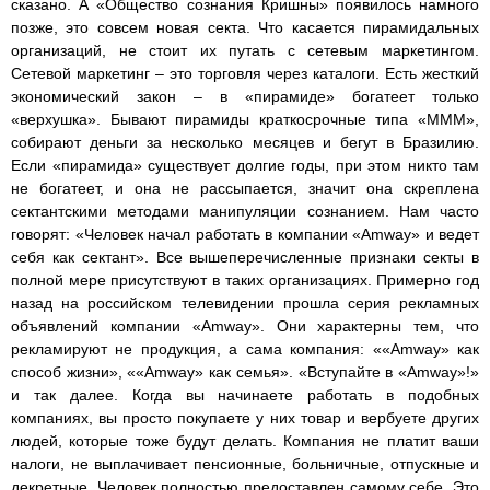
сказано. А «Общество сознания Кришны» появилось намного
позже, это совсем новая секта. Что касается пирамидальных
организаций, не стоит их путать с сетевым маркетингом.
Сетевой маркетинг – это торговля через каталоги. Есть жесткий
экономический закон – в «пирамиде» богатеет только
«верхушка». Бывают пирамиды краткосрочные типа «МММ»,
собирают деньги за несколько месяцев и бегут в Бразилию.
Если «пирамида» существует долгие годы, при этом никто там
не богатеет, и она не рассыпается, значит она скреплена
сектантскими методами манипуляции сознанием. Нам часто
говорят: «Человек начал работать в компании «Amway» и ведет
себя как сектант». Все вышеперечисленные признаки секты в
полной мере присутствуют в таких организациях. Примерно год
назад на российском телевидении прошла серия рекламных
объявлений компании «Amway». Они характерны тем, что
рекламируют не продукция, а сама компания: ««Amway» как
способ жизни», ««Amway» как семья». «Вступайте в «Amway»!»
и так далее. Когда вы начинаете работать в подобных
компаниях, вы просто покупаете у них товар и вербуете других
людей, которые тоже будут делать. Компания не платит ваши
налоги, не выплачивает пенсионные, больничные, отпускные и
декретные. Человек полностью предоставлен самому себе. Это