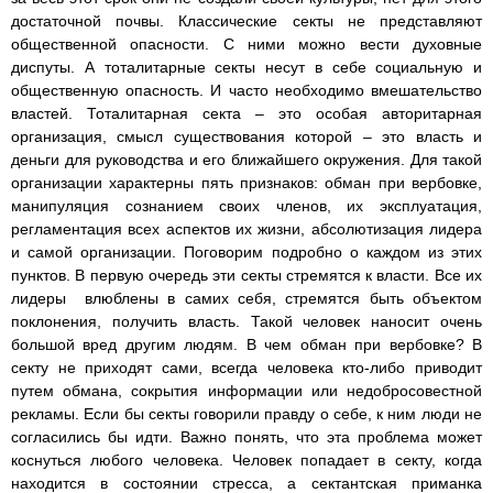
достаточной почвы. Классические секты не представляют
общественной опасности. С ними можно вести духовные
диспуты. А тоталитарные секты несут в себе социальную и
общественную опасность. И часто необходимо вмешательство
властей. Тоталитарная секта – это особая авторитарная
организация, смысл существования которой – это власть и
деньги для руководства и его ближайшего окружения. Для такой
организации характерны пять признаков: обман при вербовке,
манипуляция сознанием своих членов, их эксплуатация,
регламентация всех аспектов их жизни, абсолютизация лидера
и самой организации. Поговорим подробно о каждом из этих
пунктов. В первую очередь эти секты стремятся к власти. Все их
лидеры влюблены в самих себя, стремятся быть объектом
поклонения, получить власть. Такой человек наносит очень
большой вред другим людям. В чем обман при вербовке? В
секту не приходят сами, всегда человека кто-либо приводит
путем обмана, сокрытия информации или недобросовестной
рекламы. Если бы секты говорили правду о себе, к ним люди не
согласились бы идти. Важно понять, что эта проблема может
коснуться любого человека. Человек попадает в секту, когда
находится в состоянии стресса, а сектантская приманка