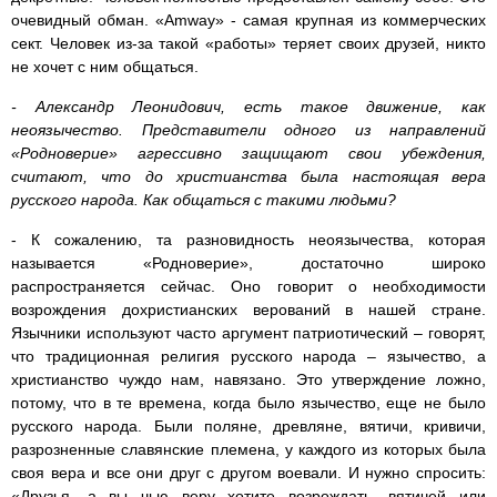
очевидный обман. «Amway» - самая крупная из коммерческих
сект. Человек из-за такой «работы» теряет своих друзей, никто
не хочет с ним общаться.
- Александр Леонидович, есть такое движение, как
неоязычество. Представители одного из направлений
«Родноверие» агрессивно защищают свои убеждения,
считают, что до христианства была настоящая вера
русского народа. Как общаться с такими людьми?
- К сожалению, та разновидность неоязычества, которая
называется «Родноверие», достаточно широко
распространяется сейчас. Оно говорит о необходимости
возрождения дохристианских верований в нашей стране.
Язычники используют часто аргумент патриотический – говорят,
что традиционная религия русского народа – язычество, а
христианство чуждо нам, навязано. Это утверждение ложно,
потому, что в те времена, когда было язычество, еще не было
русского народа. Были поляне, древляне, вятичи, кривичи,
разрозненные славянские племена, у каждого из которых была
своя вера и все они друг с другом воевали. И нужно спросить:
«Друзья, а вы чью веру хотите возрождать, вятичей или