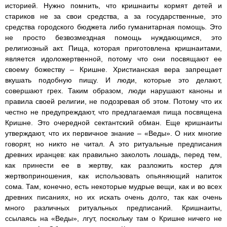
историей. Нужно помнить, что кришнаиты кормят детей и
стариков не за свои средства, а за государственные, это
средства городского бюджета либо гуманитарная помощь. Это
не просто безвозмездная помощь нуждающимся, это
религиозный акт. Пища, которая приготовлена кришнаитами,
является идоложертвенной, потому что они посвящают ее
своему божеству – Кришне. Христианская вера запрещает
вкушать подобную пищу. И люди, которые это делают,
совершают грех. Таким образом, люди нарушают каноны и
правила своей религии, не подозревая об этом. Потому что их
честно не предупреждают, что предлагаемая пища посвящена
Кришне. Это очередной сектантский обман. Еще кришнаиты
утверждают, что их первичное знание – «Веды». О них многие
говорят, но никто не читал. А это ритуальные предписания
древних иранцев: как правильно заколоть лошадь, перед тем,
как принести ее в жертву, как разложить костер для
жертвоприношения, как использовать опьяняющий напиток
сома. Там, конечно, есть некоторые мудрые вещи, как и во всех
древних писаниях, но их искать очень долго, так как очень
много различных ритуальных предписаний. Кришнаиты,
ссылаясь на «Веды», лгут, поскольку там о Кришне ничего не