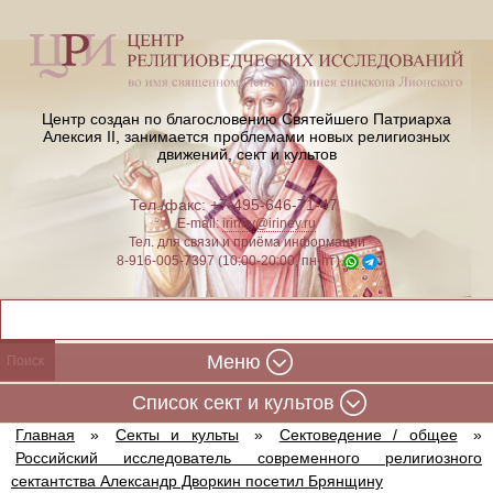
Центр создан по благословению Святейшего Патриарха
Алексия II,
занимается проблемами новых религиозных
движений, сект и культов
Тел./факс: +7-495-646-71-47
E-mail:
iriney@iriney.ru
Тел. для связи и приёма информации
8-916-005-7397 (10:00-20:00, пн-пт)
Меню
Cписок сект и культов
Главная
»
Секты и культы
»
Сектоведение / общее
»
Российский исследователь современного религиозного
сектантства Александр Дворкин посетил Брянщину