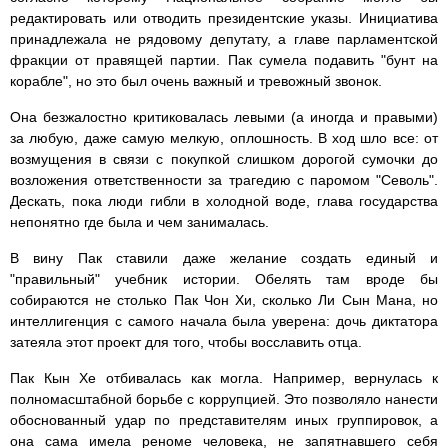
редактировать или отводить президентские указы. Инициатива
принадлежала не рядовому депутату, а главе парламентской
фракции от правящей партии. Пак сумела подавить "бунт на
корабле", но это был очень важный и тревожный звонок.
Она безжалостно критиковалась левыми (а иногда и правыми)
за любую, даже самую мелкую, оплошность. В ход шло все: от
возмущения в связи с покупкой слишком дорогой сумочки до
возложения ответственности за трагедию с паромом "Севоль".
Дескать, пока люди гибли в холодной воде, глава государства
непонятно где была и чем занималась.
В вину Пак ставили даже желание создать единый и
"правильный" учебник истории. Обелять там вроде бы
собираются не столько Пак Чон Хи, сколько Ли Сын Мана, но
интеллигенция с самого начала была уверена: дочь диктатора
затеяла этот проект для того, чтобы восславить отца.
Пак Кын Хе отбивалась как могла. Например, вернулась к
полномасштабной борьбе с коррупцией. Это позволяло нанести
обоснованный удар по представителям иных группировок, а
она сама имела реноме человека, не запятнавшего себя