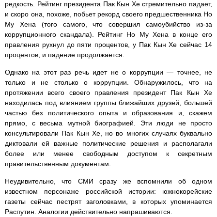
редкость. Рейтинг президента Пак Кын Хе стремительно падает,
и скоро она, похоже, побьет рекорд своего предшественника Но
Му Хена (того самого, что совершил самоубийство из-за
коррупционного скандала). Рейтинг Но Му Хена в конце его
правления рухнул до пяти процентов, у Пак Кын Хе сейчас 14
процентов, и падение продолжается.
Однако на этот раз речь идет не о коррупции — точнее, не
только и не столько о коррупции. Обнаружилось, что на
протяжении всего своего правления президент Пак Кын Хе
находилась под влиянием группы ближайших друзей, большей
частью без политического опыта и образования и, скажем
прямо, с весьма мутной биографией. Эти люди не просто
консультировали Пак Кын Хе, но во многих случаях буквально
диктовали ей важные политические решения и располагали
более или менее свободным доступом к секретным
правительственным документам.
Неудивительно, что СМИ сразу же вспомнили об одном
известном персонаже российской истории: южнокорейские
газеты сейчас пестрят заголовками, в которых упоминается
Распутин. Аналогии действительно напрашиваются.