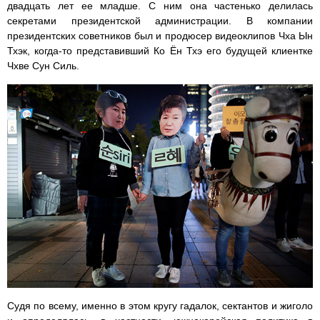
двадцать лет ее младше. С ним она частенько делилась
секретами президентской администрации. В компании
президентских советников был и продюсер видеоклипов Чха Ын
Тхэк, когда-то представивший Ко Ён Тхэ его будущей клиентке
Чхве Сун Силь.
Судя по всему, именно в этом кругу гадалок, сектантов и жиголо