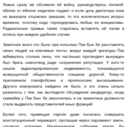
Левые сразу же объявили ей войну, руководствуясь логикой:
яблоко от яблони недалеко падает, и если дочь диктатора пока
не выказала отцовских замашек, то это исключительно вопрос
времени, поэтому надо торпедировать любые ее инициативы.
Радикальные правые также старались вставлять ей палки в
колеса при каждом удобном случае.
Заметнее всего это было при попытках Пак Кын Хе расставлять
своих людей на ключевые посты: вокруг каждой креатуры Пак
взбивалось столько пены, что частенько претендент вынужден
был брать самоотвод ради сохранения репутации. У кого-то
нашли задекларированную недвижимость, показавшуюся
возмущенной общественности слишком дорогой. Кому-то
припомнили гомофобские и прояпонские высказывания.
Другого компромата найдено не было, и это очень сильно
разнилось с тем, как выглядело обсуждение кандидатур, когда
скамейка у Пак Кын Хе закончилась и на вакантные должности
стали выдвигать представителей иных фракций.
Более того, правящая партия даже пыталась совершить
конституционный переворот, протащив через парламент закон,
согласно которому Национальное собрание могло бы