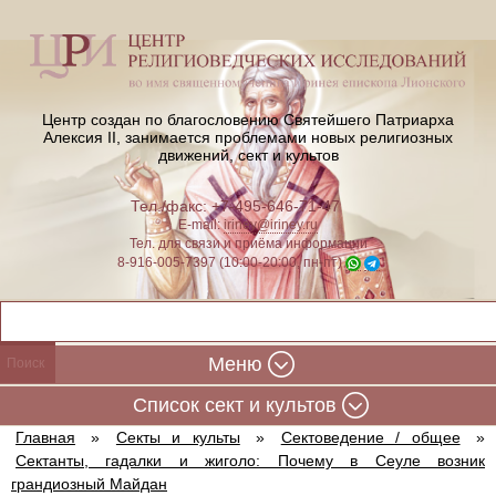
Центр создан по благословению Святейшего Патриарха
Алексия II,
занимается проблемами новых религиозных
движений, сект и культов
Тел./факс: +7-495-646-71-47
E-mail:
iriney@iriney.ru
Тел. для связи и приёма информации
8-916-005-7397 (10:00-20:00, пн-пт)
Меню
Cписок сект и культов
Главная
»
Секты и культы
»
Сектоведение / общее
»
Сектанты, гадалки и жиголо: Почему в Сеуле возник
грандиозный Майдан