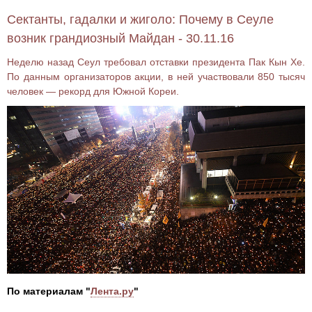
Сектанты, гадалки и жиголо: Почему в Сеуле
возник грандиозный Майдан - 30.11.16
Неделю назад Сеул требовал отставки президента Пак Кын Хе.
По данным организаторов акции, в ней участвовали 850 тысяч
человек — рекорд для Южной Кореи.
По материалам "
Лента.ру
"