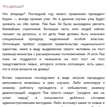
Что дальше?
Что впереди? Последний год своего правления президент
Кореи — всегда хромая утка. Но в данном случае утка будет
хромать на обе лапки. Пак Кын Хе была вынуждена уволить
ближайших соратников. Большую часть этих людей сейчас
таскают на допросы, а по делу Чхве должен быть назначен
специальный прокурор, наделенный особой властью.
Оппозиция требует создания правительства национального
единства, имея в виду выдвижение своего человека на пост
премьер-министра с расширенными полномочиями. И хотя Пак
пока не поддается и назначила на этот пост не того
представителя левых, которого хотела оппозиция, есть шанс,
что в этом вопросе ее дожмут.
Более серьезные последствия в виде запуска процедуры
импичмента возможны в трех случаях. Либо апеллируя к
низкому рейтингу президента и небывалому размаху
демонстраций, недруги Пак просто скажут: "уходите, вас не
хочет народ" и попытаются добиться отставки
административными методами. Либо всплывут какие-то новые и