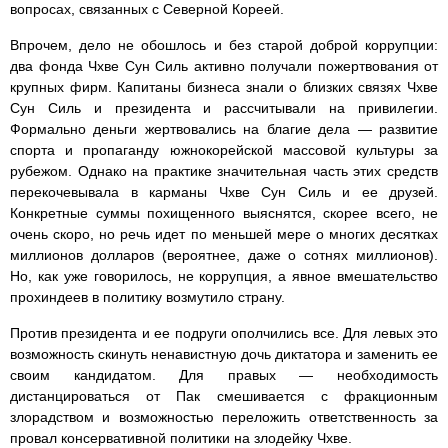
вопросах, связанных с Северной Кореей.
Впрочем, дело не обошлось и без старой доброй коррупции:
два фонда Чхве Сун Силь активно получали пожертвования от
крупных фирм. Капитаны бизнеса знали о близких связях Чхве
Сун Силь и президента и рассчитывали на привилегии.
Формально деньги жертвовались на благие дела — развитие
спорта и пропаганду южнокорейской массовой культуры за
рубежом. Однако на практике значительная часть этих средств
перекочевывала в карманы Чхве Сун Силь и ее друзей.
Конкретные суммы похищенного выяснятся, скорее всего, не
очень скоро, но речь идет по меньшей мере о многих десятках
миллионов долларов (вероятнее, даже о сотнях миллионов).
Но, как уже говорилось, не коррупция, а явное вмешательство
прохиндеев в политику возмутило страну.
Против президента и ее подруги ополчились все. Для левых это
возможность скинуть ненавистную дочь диктатора и заменить ее
своим кандидатом. Для правых — необходимость
дистанцироваться от Пак смешивается с фракционным
злорадством и возможностью переложить ответственность за
провал консервативной политики на злодейку Чхве.