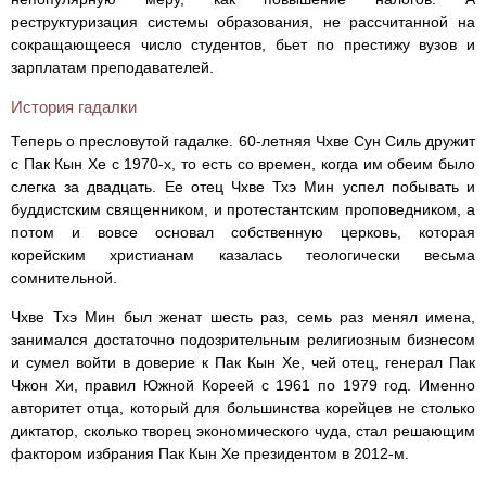
реструктуризация системы образования, не рассчитанной на
сокращающееся число студентов, бьет по престижу вузов и
зарплатам преподавателей.
История гадалки
Теперь о пресловутой гадалке. 60-летняя Чхве Сун Силь дружит
с Пак Кын Хе с 1970-х, то есть со времен, когда им обеим было
слегка за двадцать. Ее отец Чхве Тхэ Мин успел побывать и
буддистским священником, и протестантским проповедником, а
потом и вовсе основал собственную церковь, которая
корейским христианам казалась теологически весьма
сомнительной.
Чхве Тхэ Мин был женат шесть раз, семь раз менял имена,
занимался достаточно подозрительным религиозным бизнесом
и сумел войти в доверие к Пак Кын Хе, чей отец, генерал Пак
Чжон Хи, правил Южной Кореей с 1961 по 1979 год. Именно
авторитет отца, который для большинства корейцев не столько
диктатор, сколько творец экономического чуда, стал решающим
фактором избрания Пак Кын Хе президентом в 2012-м.