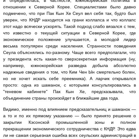
и определялась, в частности, южнокорейская политика в
отношении к Северной Корее. Специалистами было давно
подмечено, что при Пак Кын Хе Сеул вел себя так, будто был
уверен, что КНДР находится на грани коллапса и что коллапс
этот надо всячески ускорять. Такой подход слабо вязался с тем,
что известно о текущей ситуации в Северной Корее, где
экономическое положение улучшается, а молодой лидер
весьма популярен среди населения. Странности поведения
Сеула объяснялись по-разному. Чаще всего предполагали, что
у президента есть какая-то сверхсекретная информация (ну,
например, южнокорейская разведка добыла абсолютно
надежные сведения о том, что Ким Чен Ын смертельно болен,
но не хочет искать себе преемника). А ларчик открывался
просто: одна из шаманок, с которыми консультировались в
"теневом кабинете" Пак Кын Хе, предсказывала, что
объединение страны произойдет в ближайшие два года.
Видимо, именно под влиянием предсказательниц и шаманок —
а то и по их прямому указанию — было принято решение о
закрытии Кэсонской промышленной зоны и полном
прекращении экономического сотрудничества с КНДР. Это едва
ли не самая серьезная ошибка всех сеульских администраций в