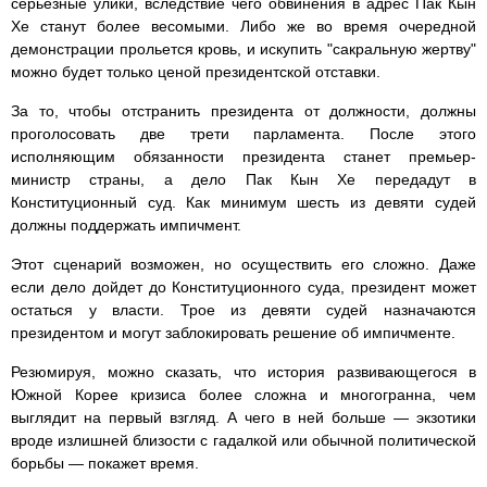
серьезные улики, вследствие чего обвинения в адрес Пак Кын
Хе станут более весомыми. Либо же во время очередной
демонстрации прольется кровь, и искупить "сакральную жертву"
можно будет только ценой президентской отставки.
За то, чтобы отстранить президента от должности, должны
проголосовать две трети парламента. После этого
исполняющим обязанности президента станет премьер-
министр страны, а дело Пак Кын Хе передадут в
Конституционный суд. Как минимум шесть из девяти судей
должны поддержать импичмент.
Этот сценарий возможен, но осуществить его сложно. Даже
если дело дойдет до Конституционного суда, президент может
остаться у власти. Трое из девяти судей назначаются
президентом и могут заблокировать решение об импичменте.
Резюмируя, можно сказать, что история развивающегося в
Южной Корее кризиса более сложна и многогранна, чем
выглядит на первый взгляд. А чего в ней больше — экзотики
вроде излишней близости с гадалкой или обычной политической
борьбы — покажет время.