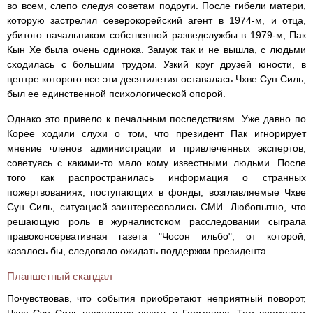
во всем, слепо следуя советам подруги. После гибели матери,
которую застрелил северокорейский агент в 1974-м, и отца,
убитого начальником собственной разведслужбы в 1979-м, Пак
Кын Хе была очень одинока. Замуж так и не вышла, с людьми
сходилась с большим трудом. Узкий круг друзей юности, в
центре которого все эти десятилетия оставалась Чхве Сун Силь,
был ее единственной психологической опорой.
Однако это привело к печальным последствиям. Уже давно по
Корее ходили слухи о том, что президент Пак игнорирует
мнение членов администрации и привлеченных экспертов,
советуясь с какими-то мало кому известными людьми. После
того как распространилась информация о странных
пожертвованиях, поступающих в фонды, возглавляемые Чхве
Сун Силь, ситуацией заинтересовались СМИ. Любопытно, что
решающую роль в журналистском расследовании сыграла
правоконсервативная газета "Чосон ильбо", от которой,
казалось бы, следовало ожидать поддержки президента.
Планшетный скандал
Почувствовав, что события приобретают неприятный поворот,