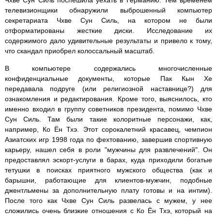
Чхве Сун Силь поспешила уехать в Германию. Тем временем
телевизионщики обнаружили выброшенный компьютер
секретариата Чхве Сун Силь, на котором не были
отформатированы жесткие диски. Исследование их
содержимого дало удивительные результаты и привело к тому,
что скандал приобрел колоссальный масштаб.
В компьютере содержались многочисленные
конфиденциальные документы, которые Пак Кын Хе
передавала подруге (или религиозной наставнице?) для
ознакомления и редактирования. Кроме того, выяснилось, кто
именно входил в группу советников президента, помимо Чхве
Сун Силь. Там были такие колоритные персонажи, как,
например, Ко Ён Тхэ. Этот сорокалетний красавец, чемпион
Азиатских игр 1998 года по фехтованию, завершив спортивную
карьеру, нашел себя в роли "мужчины для развлечений". Он
предоставлял эскорт-услуги в барах, куда приходили богатые
тетушки в поисках приятного мужского общества (как и
барышни, работающие для клиентов-мужчин, подобные
джентльмены за дополнительную плату готовы и на интим).
После того как Чхве Сун Силь развелась с мужем, у нее
сложились очень близкие отношения с Ко Ён Тхэ, который на