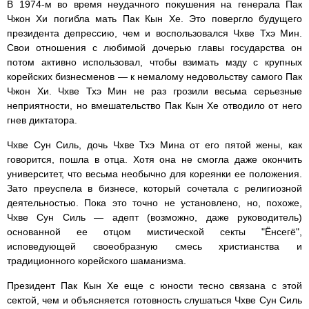
В 1974-м во время неудачного покушения на генерала Пак
Чжон Хи погибла мать Пак Кын Хе. Это повергло будущего
президента депрессию, чем и воспользовался Чхве Тхэ Мин.
Свои отношения с любимой дочерью главы государства он
потом активно использовал, чтобы взимать мзду с крупных
корейских бизнесменов — к немалому недовольству самого Пак
Чжон Хи. Чхве Тхэ Мин не раз грозили весьма серьезные
неприятности, но вмешательство Пак Кын Хе отводило от него
гнев диктатора.
Чхве Сун Силь, дочь Чхве Тхэ Мина от его пятой жены, как
говорится, пошла в отца. Хотя она не смогла даже окончить
университет, что весьма необычно для кореянки ее положения.
Зато преуспела в бизнесе, который сочетала с религиозной
деятельностью. Пока это точно не установлено, но, похоже,
Чхве Сун Силь — адепт (возможно, даже руководитель)
основанной ее отцом мистической секты "Ёнсегё",
исповедующей своеобразную смесь христианства и
традиционного корейского шаманизма.
Президент Пак Кын Хе еще с юности тесно связана с этой
сектой, чем и объясняется готовность слушаться Чхве Сун Силь