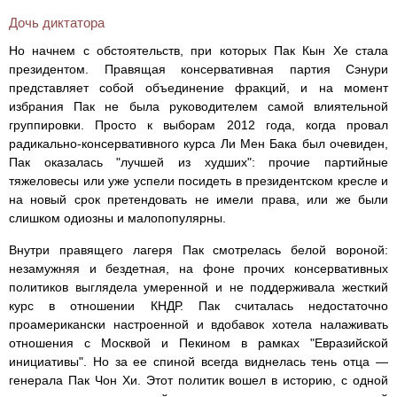
Дочь диктатора
Но начнем с обстоятельств, при которых Пак Кын Хе стала
президентом. Правящая консервативная партия Сэнури
представляет собой объединение фракций, и на момент
избрания Пак не была руководителем самой влиятельной
группировки. Просто к выборам 2012 года, когда провал
радикально-консервативного курса Ли Мен Бака был очевиден,
Пак оказалась "лучшей из худших": прочие партийные
тяжеловесы или уже успели посидеть в президентском кресле и
на новый срок претендовать не имели права, или же были
слишком одиозны и малопопулярны.
Внутри правящего лагеря Пак смотрелась белой вороной:
незамужняя и бездетная, на фоне прочих консервативных
политиков выглядела умеренной и не поддерживала жесткий
курс в отношении КНДР. Пак считалась недостаточно
проамерикански настроенной и вдобавок хотела налаживать
отношения с Москвой и Пекином в рамках "Евразийской
инициативы". Но за ее спиной всегда виднелась тень отца —
генерала Пак Чон Хи. Этот политик вошел в историю, с одной