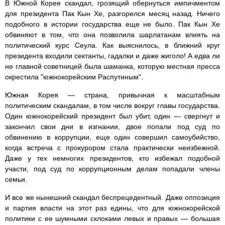
В Южной Корее скандал, грозящий обернуться импичментом
для президента Пак Кын Хе, разгорелся месяц назад. Ничего
подобного в истории государства еще не было. Пак Кын Хе
обвиняют в том, что она позволила шарлатанам влиять на
политический курс Сеула. Как выяснилось, в ближний круг
президента входили сектанты, гадалки и даже жиголо! А едва ли
не главной советницей была шаманка, которую местная пресса
окрестила "южнокорейским Распутиным".
Южная Корея — страна, привычная к масштабным
политическим скандалам, в том числе вокруг главы государства.
Один южнокорейский президент был убит, один — свергнут и
закончил свои дни в изгнании, двое попали под суд по
обвинению в коррупции, еще один совершил самоубийство,
когда встреча с прокурором стала практически неизбежной.
Даже у тех немногих президентов, кто избежал подобной
участи, под суд по коррупционным делам попадали члены
семьи.
И все же нынешний скандал беспрецедентный. Даже оппозиция
и партия власти на этот раз едины, что для южнокорейской
политики с ее шумными склоками левых и правых — большая