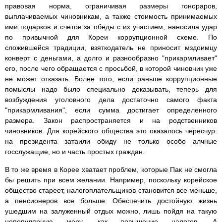
правовая норма, ограничивая размеры гонораров,
выплачиваемых чиновникам, а также стоимость принимаемых
ими подарков и счетов за обеды с их участием, наносила удар
по привычной для Кореи коррупционной схеме. По
сложившейся традиции, взяткодатель не приносит мздоимцу
конверт с деньгами, а долго и разнообразно "прикармливает"
его, после чего обращается с просьбой, в которой чиновник уже
не может отказать. Более того, если раньше коррупционные
помыслы надо было специально доказывать, теперь для
возбуждения уголовного дела достаточно самого факта
"прикармливания", если сумма достигает определенного
размера. Закон распространяется и на родственников
чиновников. Для корейского общества это оказалось чересчур:
на президента затаили обиду не только особо алчные
госслужащие, но и часть простых граждан.
В то же время в Корее хватает проблем, которые Пак не смогла
бы решить при всем желании. Например, поскольку корейское
общество стареет, налогоплательщиков становится все меньше,
а пенсионеров все больше. Обеспечить достойную жизнь
ушедшим на залуженный отдых можно, лишь пойдя на такую
непопулярную меру, как повышение налогов. А