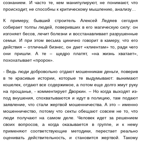
сознанием. И часто те, кем манипулируют, не понимают, что
происходит, не способны к критическому мышлению, анализу…
К примеру, бывший строитель Алексей Ледяев сегодня
собирает толпы людей, поверивших в его магическую силу: он
изгоняет бесов, лечит болезни и восстанавливает разрушенные
семьи. И при этом весьма цинично говорит в камеру, что его
действия – отличный бизнес, он дает «клиентам» то, ради чего
они пришли. А те – щедро платят, «на жизнь хватает»,
похохатывает «пророк».
- Ведь люди добровольно отдают мошенникам деньги, поверив
в те красивые истории, которые те выдумывают: вынимают
кошелек, отдают все содержимое, а потом еще долго жмут руку
на прощанье, - комментирует Дворкин. – Но когда выходят из-
под внушения, спохватываются и идут в полицию, там подают
заявление, что стали жертвой мошенничества. А это – именно
мошенничество, потому что секты обещают совсем не то, что
люди получают на самом деле. Человек идет за решением
своих вопросов, а когда оказывается в группе, и к нему
применяют соответствующие методики, перестает реально
оценивать действительность, и становится жертвой. Такому