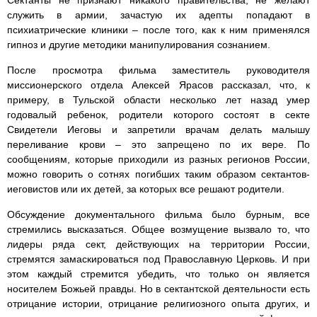
Сектанты не признают никакого правительства, не желают
служить в армии, зачастую их адепты попадают в
психиатрические клиники – после того, как к ним применялся
гипноз и другие методики манипулирования сознанием.
После просмотра фильма заместитель руководителя
миссионерского отдела Алексей Ярасов рассказал, что, к
примеру, в Тульской области несколько лет назад умер
годовалый ребенок, родители которого состоят в секте
Свидетели Иеговы и запретили врачам делать малышу
переливание крови – это запрещено по их вере. По
сообщениям, которые приходили из разных регионов России,
можно говорить о сотнях погибших таким образом сектантов-
иеговистов или их детей, за которых все решают родители.
Обсуждение документального фильма было бурным, все
стремились высказаться. Общее возмущение вызвало то, что
лидеры ряда сект, действующих на территории России,
стремятся замаскироваться под Православную Церковь. И при
этом каждый стремится убедить, что только он является
носителем Божьей правды. Но в сектантской деятельности есть
отрицание истории, отрицание религиозного опыта других, и