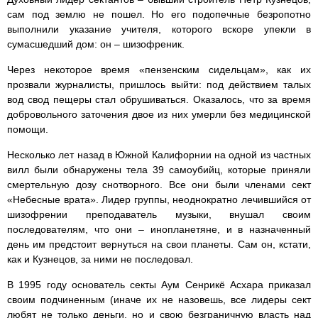
сам под землю не пошел. Но его подопечные безропотно
выполнили указание учителя, которого вскоре упекли в
сумасшедший дом: он – шизофреник.
Через некоторое время «пензенским сидельцам», как их
прозвали журналисты, пришлось выйти: под действием талых
вод свод пещеры стал обрушиваться. Оказалось, что за время
добровольного заточения двое из них умерли без медицинской
помощи.
Несколько лет назад в Южной Калифорнии на одной из частных
вилл были обнаружены тела 39 самоубийц, которые приняли
смертельную дозу снотворного. Все они были членами сект
«Небесные врата». Лидер группы, неоднократно лечившийся от
шизофрении преподаватель музыки, внушал своим
последователям, что они – инопланетяне, и в назначенный
день им предстоит вернуться на свои планеты. Сам он, кстати,
как и Кузнецов, за ними не последовал.
В 1995 году основатель секты Аум Сенрикё Асхара приказал
своим подчиненным (иначе их не назовешь, все лидеры сект
любят не только деньги, но и свою безграничную власть над