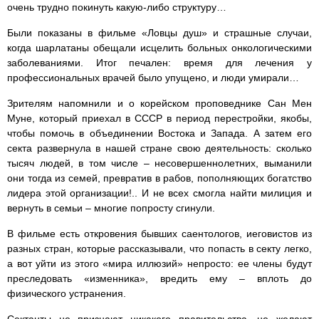
очень трудно покинуть какую-либо структуру…
Были показаны в фильме «Ловцы душ» и страшные случаи,
когда шарлатаны обещали исцелить больных онкологическими
заболеваниями. Итог печален: время для лечения у
профессиональных врачей было упущено, и люди умирали…
Зрителям напомнили и о корейском проповеднике Сан Мен
Муне, который приехал в СССР в период перестройки, якобы,
чтобы помочь в объединении Востока и Запада. А затем его
секта развернула в нашей стране свою деятельность: сколько
тысяч людей, в том числе – несовершеннолетних, выманили
они тогда из семей, превратив в рабов, пополняющих богатство
лидера этой организации!.. И не всех смогла найти милиция и
вернуть в семьи – многие попросту сгинули.
В фильме есть откровения бывших саентологов, иеговистов из
разных стран, которые рассказывали, что попасть в секту легко,
а вот уйти из этого «мира иллюзий» непросто: ее члены будут
преследовать «изменника», вредить ему – вплоть до
физического устранения.