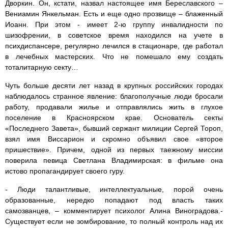
Дворкин. Он, кстати, назвал настоящее имя Береславского –
Вениамин Янкельман. Есть и еще одно прозвище – блаженный
Иоанн. При этом - имеет 2-ю группу инвалидности по
шизофрении, в советское время находился на учете в
психдиспансере, регулярно лечился в стационаре, где работал
в лечебных мастерских. Что не помешало ему создать
тоталитарную секту…
Чуть больше десяти лет назад в крупных российских городах
наблюдалось странное явление: благополучные люди бросали
работу, продавали жилье и отправлялись жить в глухое
поселение в Красноярском крае. Основатель секты
«Последнего Завета», бывший сержант милиции Сергей Тороп,
взял имя Виссарион и скромно объявил свое «второе
пришествие». Причем, одной из первых таежному миссии
поверила певица Светлана Владимирская: в фильме она
истово пропагандирует своего гуру.
- Люди талантливые, интеллектуальные, порой очень
образованные, нередко попадают под власть таких
самозванцев, – комментирует психолог Алина Виноградова.-
Существует если не зомбирование, то полный контроль над их