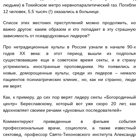
людьми) в Токийском метро нервнопаралитический газ. Погибли
12 человек, 5,5 тысяч (!) оказались в больнице.
Список этих жестоких преступлений можно продолжить, но
важно другое: каким образом и кто попадает в эту страшную
зависимость от псевдодуховных лидеров?
Про нетрадиционные культы в России узнали в начале 90-х
годов ХХ века: в этот период вышли из подполья
существовавшие еще в советское время секты, и в страну
устремились иностранные проповедники. Но появились и
новые, доморощенные культы, среди их лидеров – немало
пациентов психиатрических клиник., но, как ни странно, люди
им верят.
Как, к примеру, до сих пор верят лидеру секты «Богородичный
центр» Береславскому, который вот уже скоро 20 лет, как
вдохновляет своими речами «духовных последователей»
Комментируют приведенные в фильме события
профессиональные врачи, социологи, а также известный
сектовед, профессор Свято-Тихоновского института Александр