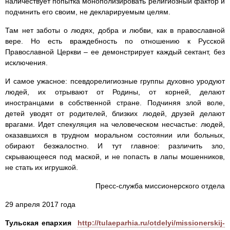
наличествует попытка монополизировать религиозный фактор и
подчинить его своим, не декларируемым целям.
Там нет заботы о людях, добра и любви, как в православной
вере. Но есть враждебность по отношению к Русской
Православной Церкви – ее демонстрирует каждый сектант, без
исключения.
И самое ужасное: псевдорелигиозные группы духовно уродуют
людей, их отрывают от Родины, от корней, делают
иностранцами в собственной стране. Подчиняя злой воле,
детей уводят от родителей, близких людей, друзей делают
врагами. Идет спекуляция на человеческом несчастье: людей,
оказавшихся в трудном моральном состоянии или больных,
обирают безжалостно. И тут главное: различить зло,
скрывающееся под маской, и не попасть в лапы мошенников,
не стать их игрушкой.
Пресс-служба миссионерского отдела
29 апреля 2017 года
Тульская епархия
http://tulaeparhia.ru/otdelyi/missionerskij-