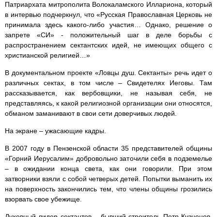
Патриархата митрополита Волокаламского Иллариона, который
в интервью подчеркнул, что «Русская Православная Церковь не
принимала здесь какого-либо участия… Однако, решение о
запрете «СИ» - положительный шаг в деле борьбы с
распространением сектантских идей, не имеющих общего с
христианской религией…»
В документальном проекте «Ловцы душ. Сектанты» речь идет о
различных сектах, в том числе – Свидетелях Иеговы. Там
рассказывается, как вербовщики, не называя себя, не
представляясь, к какой религиозной организации они относятся,
обманом заманивают в свои сети доверчивых людей.
На экране – ужасающие кадры.
В 2007 году в Пензенской области 35 представителей общины
«Горний Иерусалим» добровольно заточили себя в подземелье
– в ожидании конца света, как они говорили. При этом
затворники взяли с собой четверых детей. Попытки выманить их
на поверхность закончились тем, что члены общины грозились
взорвать свое убежище.
Духовный лидер сектантов – бывший строитель Петр Кузнецов,