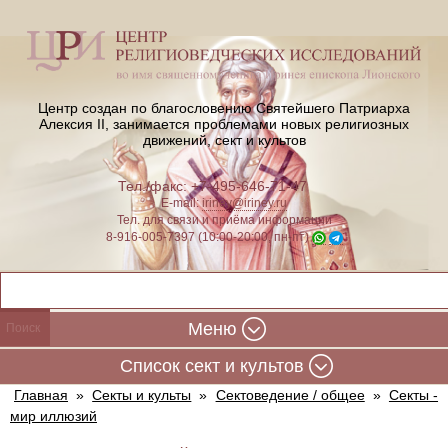
Центр создан по благословению Святейшего Патриарха
Алексия II,
занимается проблемами новых религиозных
движений, сект и культов
Тел./факс: +7-495-646-71-47
E-mail:
iriney@iriney.ru
Тел. для связи и приёма информации
8-916-005-7397 (10:00-20:00, пн-пт)
Меню
Cписок сект и культов
Главная
»
Секты и культы
»
Сектоведение / общее
»
Секты -
мир иллюзий