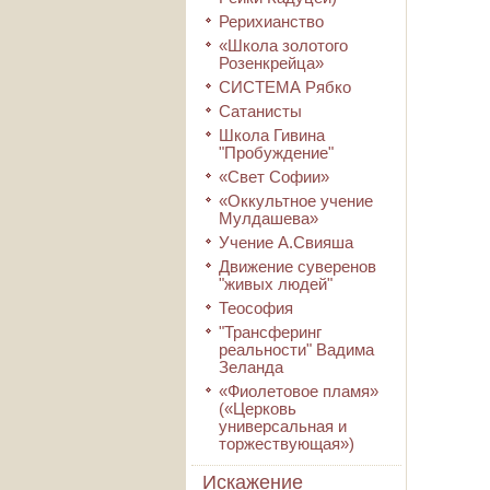
Рерихианство
«Школа золотого
Розенкрейца»
СИСТЕМА Рябко
Сатанисты
Школа Гивина
"Пробуждение"
«Свет Софии»
«Оккультное учение
Мулдашева»
Учение А.Свияша
Движение суверенов
"живых людей"
Теософия
"Трансферинг
реальности" Вадима
Зеланда
«Фиолетовое пламя»
(«Церковь
универсальная и
торжествующая»)
Искажение