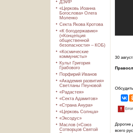
ДЭИР
«Церковь Иоанна
Богослова» Олега
Моленко
Секта Якова Кротова
«К богодержавию»
(«Концепция
общественной
безопасности» – КОБ)
«Космические
коммунисты»
30 август
Культ Григория
Грабового
Правосл
Порфирий Иванов
«Академия развития»
Светланы Пеуновой
Обсудить
«Радастея»
«Секта Адамитов»
«Страна Анура»
«Церковь Солнца»
«Эксодус»
Дорогие 
Маслов («Союз
Сотворцов Святой
всего ру