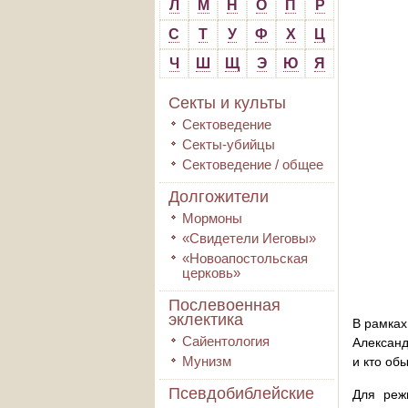
Л
М
Н
О
П
Р
С
Т
У
Ф
Х
Ц
Ч
Ш
Щ
Э
Ю
Я
Секты и культы
Сектоведение
Секты-убийцы
Сектоведение / общее
Долгожители
Мормоны
«Свидетели Иеговы»
«Новоапостольская
церковь»
Послевоенная
эклектика
В рамках
Сайентология
Александ
Мунизм
и кто об
Псевдобиблейские
Для реж