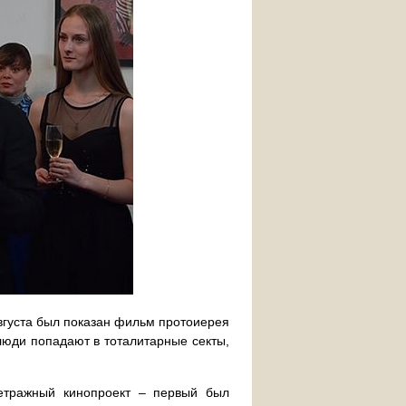
вгуста был показан фильм протоиерея
люди попадают в тоталитарные секты,
етражный кинопроект – первый был