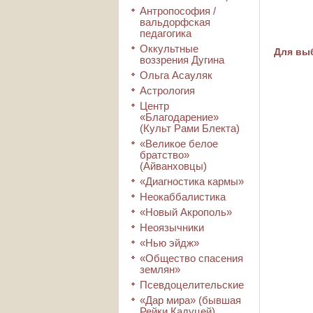
Антропософия /
вальдорфская
педагогика
Оккультные
Для выб
воззрения Дугина
Ольга Асауляк
Астрология
Центр
«Благодарение»
(Культ Рами Блекта)
«Великое белое
братство»
(Айванховцы)
«Диагностика кармы»
Неокаббалистика
«Новый Акрополь»
Неоязычники
«Нью эйдж»
«Общество спасения
землян»
Псевдоцелительские
«Дар мира» (бывшая
Рейки Кадуцей)