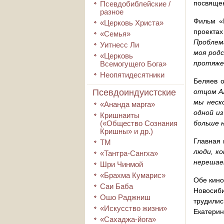
посвяще
Псевдобиблейские /
разное
Фильм «
«Церковь Христа»
проекта
«Семья»
Проблема
Уитнесс Ли
моя родс
«Церковь
протяже
Всемогущего Бога»
Неопятидесятники
Беляев 
Псевдоиндуистские
отцом Ал
мы неск
«Ананда марга»
одной и
Кришнаиты
(«Общество Сознания
больше 
Кришны» и др.)
Главная 
ТМ
люди, к
«Тантра-Сангха»
нерешае
Шри Чинмой
«Брахма Кумарис»
Обе кино
Саи Баба
Новосиб
Ошо Раджниш
трудили
«Искусство жизни»
Екатерин
«Сахаджа-йога»