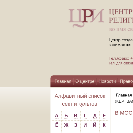
Центр созда
занимается 
Тел./факс:
Тел. для свя
Главная
О центре
Новости
Право
Помощь центру
Главная
Алфавитный список
ЖЕРТВА
сект и культов
В МОС
А
Б
В
Г
Д
Е
Ё
Ж
З
И
Й
К