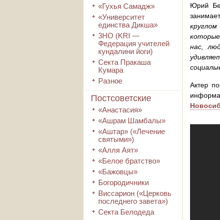
Юрий Бел
«Гухья Самадж»
занимае
«Университет
единства Дикша»
круглом
3HO (KRI ―
которые
Федерация учителей
нас, лю
кундалини йоги)
удивляе
Секта Пракаша
социаль
Кумара
Разное
Актер по
информа
Постсоветские
Новосиб
«Анастасия»
«Ашрам Шамбалы»
«Аштар» («Лечение
святыми»)
«Алля Аят»
«Белое братство»
«Бажовцы»
Богородичники
Виссарион («Церковь
последнего завета»)
Секта Белодеда