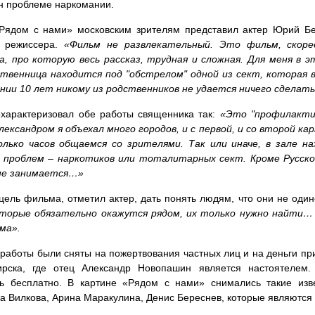
н проблеме наркомании.
Рядом с нами» московским зрителям представил актер Юрий Бе
х режиссера.
«Фильм не развлекательный. Это фильм, скорее
, про которую весь рассказ, трудная и сложная. Для меня в 
твенница находится под "обстрелом" одной из сект, которая 
нии 10 лет никому из родственников не удается ничего сделат
охарактеризовал обе работы священника так:
«Это "профилакти
ександром я объехал много городов, и с первой, и со второй к
олько часов общаемся со зрителями. Так или иначе, в зале 
з проблем – наркотиков или тоталитарных сект. Кроме Русск
не занимается…»
цель фильма, отметил актер, дать понять людям, что они не оди
оторые обязательно окажутся рядом, их только нужно найти…
ма».
работы были сняты на пожертвования частных лиц и на деньги при
ирска, где отец Александр Новопашин является настоятелем
сь бесплатно. В картине «Рядом с нами» снимались такие изв
а Вилкова, Арина Маракулина, Денис Береснев, которые являются