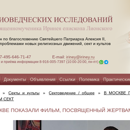
н по благословению Святейшего Патриарха Алексия II,
проблемами новых религиозных движений, сект и культов
 +7-495-646-71-47
E-mail:
iriney@iriney.ru
зи и приёма информации
8-916-005-7397 (10:00-20:00, пн-пт)
Документы
Объявления
Ссылки
Полемика
Практически
»
Секты и культы
»
Сектоведение / общее
»
В МОСКВЕ 
М СЕКТ
КВЕ ПОКАЗАЛИ ФИЛЬМ, ПОСВЯЩЕННЫЙ ЖЕРТВАМ С