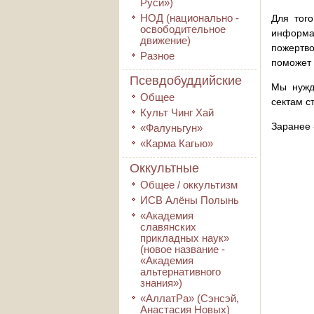
Руси»)
НОД (национально -
Для того
освободительное
информа
движение)
пожертво
Разное
поможет 
Псевдобуддийские
Мы нужд
Общее
сектам с
Культ Чинг Хай
Заранее 
«Фалуньгун»
«Карма Кагью»
Оккультные
Общее / оккультизм
ИСВ Алёны Полынь
«Академия
славянских
прикладных наук»
(новое название -
«Академия
альтернативного
знания»)
«АллатРа» (Сэнсэй,
Анастасия Новых)