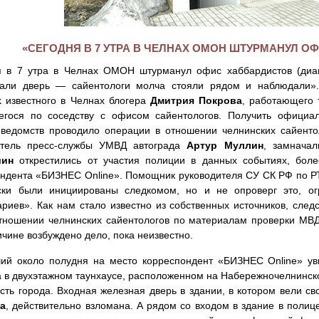
«СЕГОДНЯ В 7 УТРА В ЧЕЛНАХ ОМОН ШТУРМАНУЛ О
я в 7 утра в Челнах ОМОН штурманул офис хаббардистов (диане
али дверь — сайентологи молча стояли рядом и наблюдали». 
 известного в Челнах блогера
Дмитрия Покрова
, работающего 
егося по соседству с офисом сайентологов. Получить официа
ведомств проводило операции в отношении челнинских сайенто
итель пресс-службы УМВД автограда
Артур Муллин
, замнача
шин
открестились от участия полиции в данных событиях, боле
ондента «БИЗНЕС Online». Помощник руководителя СУ СК РФ по 
ски были инициированы следкомом, но и не опроверг это, ог
риев». Как нам стало известно из собственных источников, след
тношении челнинских сайентологов по материалам проверки МВД.
ичине возбуждено дело, пока неизвестно.
ий около полудня на место корреспондент «БИЗНЕС Online» уви
 в двухэтажном таунхаусе, расположенном на Набережночелнинск
сть города. Входная железная дверь в здании, в котором вели с
а
, действительно взломана. А рядом со входом в здание в полиц