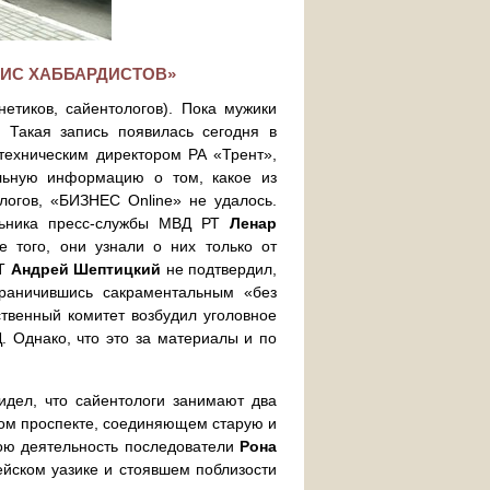
ФИС ХАББАРДИСТОВ»
тиков, сайентологов). Пока мужики
Такая запись появилась сегодня в
техническим директором РА «Трент»,
льную информацию о том, какое из
логов, «БИЗНЕС Online» не удалось.
льника пресс-службы МВД РТ
Ленар
е того, они узнали о них только от
РТ
Андрей Шептицкий
не подтвердил,
раничившись сакраментальным «без
ственный комитет возбудил уголовное
 Однако, что это за материалы и по
дел, что сайентологи занимают два
ом проспекте, соединяющем старую и
вою деятельность последователи
Рона
ейском уазике и стоявшем поблизости