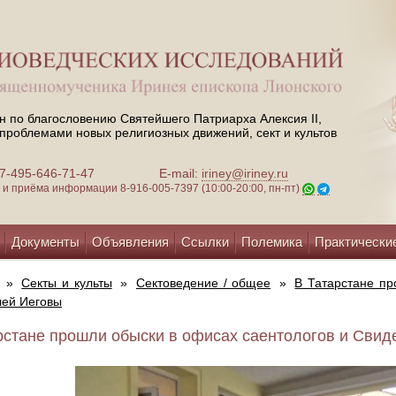
н по благословению Святейшего Патриарха Алексия II,
проблемами новых религиозных движений, сект и культов
 +7-495-646-71-47
E-mail:
iriney@iriney.ru
зи и приёма информации
8-916-005-7397 (10:00-20:00, пн-пт)
Документы
Объявления
Ссылки
Полемика
Практически
»
Секты и культы
»
Сектоведение / общее
»
В Татарстане пр
лей Иеговы
рстане прошли обыски в офисах саентологов и Свиде