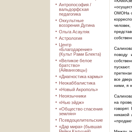
«КАМАЗе»
Антропософия /
«осущест
вальдорфская
ОМОНа от
педагогика
корреспо
Оккультные
воззрения Дугина
человек
Ольга Асауляк
предста
собствен
Астрология
Центр
Салихов
«Благодарение»
(Культ Рами Блекта)
поводу 
«Великое белое
собстве
братство»
пускают
(Айванховцы)
претензи
«Диагностика кармы»
все двер
Неокаббалистика
ними, я 
«Новый Акрополь»
Неоязычники
Салихова
«Нью эйдж»
на прове
говорят.
«Общество спасения
землян»
никакой 
Псевдоцелительские
«продаю
«Дар мира» (бывшая
Рейки Кадуцей)
Между те