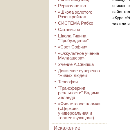
Рерихианство
список э
сайентол
«Школа золотого
Розенкрейца»
«Курс «У
СИСТЕМА Рябко
так или 
Сатанисты
Школа Гивина
"Пробуждение"
«Свет Софии»
«Оккультное учение
Мулдашева»
Учение А.Свияша
Движение суверенов
"живых людей"
Теософия
"Трансферинг
реальности" Вадима
Зеланда
«Фиолетовое пламя»
(«Церковь
универсальная и
торжествующая»)
Искажение