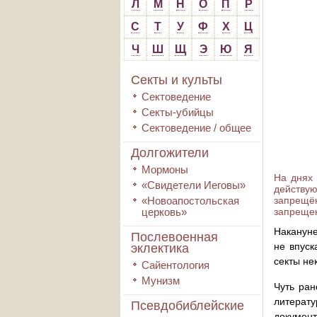
Л
М
Н
О
П
Р
С
Т
У
Ф
Х
Ц
Ч
Ш
Щ
Э
Ю
Я
Секты и культы
Сектоведение
Секты-убийцы
Сектоведение / общее
Долгожители
Мормоны
На днях 
«Свидетели Иеговы»
действу
«Новоапостольская
запрещё
церковь»
запреще
Накануне
Послевоенная
не впус
эклектика
секты не
Сайентология
Мунизм
Чуть ран
литерату
Псевдобиблейские
документ