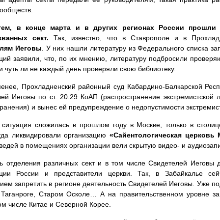
ообществ.
тем, в конце марта и в других регионах России прошли
ванных сект.
Так, известно, что в Ставрополе и в Прохла
лям Иеговы
. У них нашли литературу из Федерального списка 
ций заявили, что, по их мнению, литературу подбросили проверя
и чуть ли не каждый день проверяли свою библиотеку.
менее, Прохладненский районный суд Кабардино-Балкарской Рес
ей Иеговы по ст. 20.29 КоАП (распространение экстремистской 
ранения) и вынес ей предупреждение о недопустимости экстремис
ситуация сложилась в прошлом году в Москве, только в столи
уда ликвидировали организацию
«Сайентологическая церковь
ведей в помещениях организации вели скрытую видео- и аудиозапи
ь отделения различных сект и в том числе Свидетелей Иеговы
ации России и представители церкви. Так, в Забайкалье се
ием запретить в регионе деятельность Свидетелей Иеговы. Уже по
Таганроге, Старом Осколе… А на правительственном уровне зап
том числе Китае и Северной Корее.