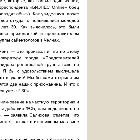
, которые, как заявил один из них,
орреспондента «БИЗНЕС Online» боец
оводят обыск). Как увидел чуть позже
идео откуда-то появившийся молодой
лет 30. Как выяснилось, это были
аяся прихожанкой и представителем
уппы сайентологов в Челнах.
ент — это произвол и что по этому
куратуру города. «Представителей
лидера религиозной группы тоже не
а! Я бы с удовольствием выслушала
ают в здание! Мы бы сами открыли им
ятся два наших прихожанина. И что с
ся уже с 7:30».
роникновение на частную территорию и
ы действия ФСБ, нам ведь ничего не
я», — заявила Салихова, отметив, что
может, так как в их книжном магазине
оследователей входят в федеральный