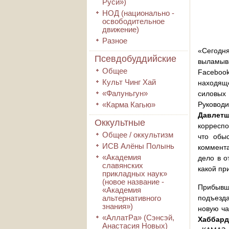
Руси»)
НОД (национально -
освободительное
движение)
Разное
«Сегодн
Псевдобуддийские
выламыв
Общее
Facebook
Культ Чинг Хай
находящ
«Фалуньгун»
силовых 
«Карма Кагью»
Руковод
Давлет
Оккультные
корресп
Общее / оккультизм
что обы
ИСВ Алёны Полынь
коммента
«Академия
дело в о
славянских
какой пр
прикладных наук»
(новое название -
Прибывш
«Академия
альтернативного
подъезда
знания»)
новую ча
«АллатРа» (Сэнсэй,
Хаббард
Анастасия Новых)