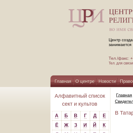
Центр созда
занимается 
Тел./факс:
Тел. для свя
Главная
О центре
Новости
Право
Помощь центру
Главная
Алфавитный список
Свидете
сект и культов
В Тата
А
Б
В
Г
Д
Е
Ё
Ж
З
И
Й
К