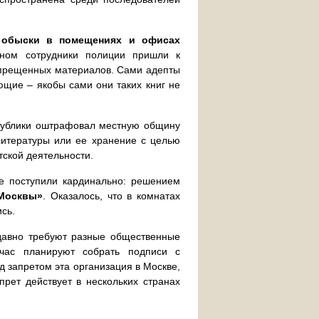
 обыски в помещениях и офисах
дном сотрудники полиции пришли к
запрещенных материалов. Сами адепты
ющие – якобы сами они таких книг не
публики оштрафовал местную общину
литературы или ее хранение с целью
тской деятельности.
це поступили кардинально: решением
 Москвы»
. Оказалось, что в комнатах
сь.
 давно требуют разные общественные
йчас планируют собрать подписи с
д запретом эта организация в Москве,
рет действует в нескольких странах