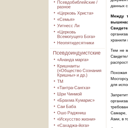
Псевдобиблейские /
данных с
разное
«Церковь Христа»
Между 
«Семья»
вышеназ
Уитнесс Ли
Свидете
«Церковь
организа
Всемогущего Бога»
хранили 
Неопятидесятники
Тем не 
Псевдоиндуистские
Свидетел
«Ананда марга»
распрост
Кришнаиты
(«Общество Сознания
Похожая 
Кришны» и др.)
Мосгорс
ТМ
для испо
«Тантра-Сангха»
Шри Чинмой
Запретит
«Брахма Кумарис»
организ
Саи Баба
требован
Ошо Раджниш
Самаре, 
«Искусство жизни»
Азии, в 
«Сахаджа-йога»