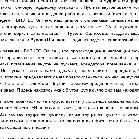
 расположились несколько крепких парней в камуфляжной форме
вляют силовую поддержку операции». Пустить внутрь здания к
казался, заявив, что в здании работают его коллеги (очевидно, пр
ндент «БИЗНЕС Оnline», наш диалог с силовиками снимал на в
, к которому чуть позже подошли девушка лет 25 и мужчина 
вители церкви сайентологов —
Гузель Салихова
, представивш
ника здания, и
Руслан Шишков
— один из лидеров религиозной гр
а заявила «БИЗНЕС Online», что происходящее в настоящий мом
их организацией уже написана соответствующая жалоба в про
нника помещения внутрь не пускают, арендатора помещения и 
. Не пускают внутрь даже адвоката, представителя арендатор
и, которые предъявляют к нам правоохранители, но нас не пуск
и. Но они ее выломали. Внутри, по моему предположению, наход
не знаю. Я здесь нахожусь уже с 8 утра, думаю, что они там находят
 также заявила, что не в курсе, есть ли у силовиков санкция на п
дение обыска. «Я понятия не имею, насколько вообще правомочн
 Вот как вас внутрь не пустили, так же внутрь не пустили и мен
литературы экстремистского характера в их офисе нет и быть не 
тся священные писания».
м известно, что не менее 8 книг авторства Хаббарда и его п