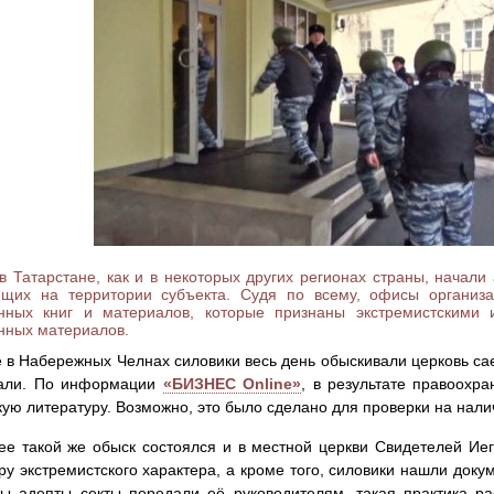
в Татарстане, как и в некоторых других регионах страны, начали 
ющих на территории субъекта. Судя по всему, офисы организ
нных книг и материалов, которые признаны экстремистскими 
нных материалов.
 в Набережных Челнах силовики весь день обыскивали церковь сае
кали. По информации
«БИЗНЕС Online»
, в результате правоохр
кую литературу. Возможно, это было сделано для проверки на нал
ее такой же обыск состоялся и в местной церкви Свидетелей Иег
ру экстремистского характера, а кроме того, силовики нашли док
ы адепты секты передали её руководителям, такая практика р