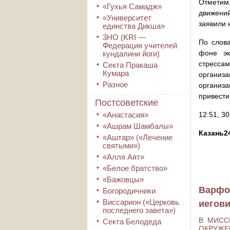
Отметим
«Гухья Самадж»
движений
«Университет
заявили
единства Дикша»
3HO (KRI ―
По слова
Федерация учителей
фоне эк
кундалини йоги)
стресса
Секта Пракаша
Кумара
организ
Разное
организа
привести
Постсоветские
«Анастасия»
12:51, 3
«Ашрам Шамбалы»
Казань24
«Аштар» («Лечение
святыми»)
«Алля Аят»
«Белое братство»
«Бажовцы»
Варфо
Богородичники
Виссарион («Церковь
иегов
последнего завета»)
В МИСС
Секта Белодеда
ОКРУЖЕ