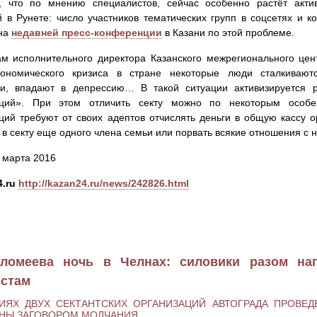
, что по мнению специалистов, сейчас особенно растёт акти
 в Рунете: число участников тематических групп в соцсетях и ко
 на
недавней пресс-конференции
в Казани по этой проблеме.
м исполнительного директора Казанского межрегионального цен
ономического кризиса в стране некоторые люди сталкивают
ми, впадают в депрессию… В такой ситуации активизируется 
аций». При этом отличить секту можно по некоторым особе
ций требуют от своих адептов отчислять деньги в общую кассу о
 в секту еще одного члена семьи или порвать всякие отношения с н
0 марта 2016
.ru
http://kazan24.ru/news/242826.html
ломеева ночь в Челнах: силовики разом наг
истам
ИЯХ ДВУХ СЕКТАНТСКИХ ОРГАНИЗАЦИЙ АВТОГРАДА ПРОВЕ
НЫ ЗАГОВОРОМ МОЛЧАНИЯ