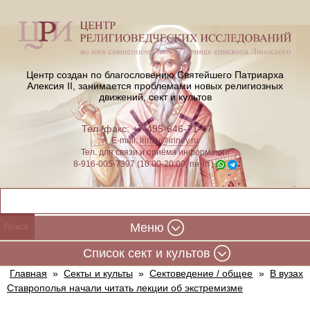
Центр создан по благословению Святейшего Патриарха
Алексия II,
занимается проблемами новых религиозных
движений, сект и культов
Тел./факс: +7-495-646-71-47
E-mail:
iriney@iriney.ru
Тел. для связи и приёма информации
8-916-005-7397 (10:00-20:00, пн-пт)
Меню
Cписок сект и культов
Главная
»
Секты и культы
»
Сектоведение / общее
»
В вузах
Ставрополья начали читать лекции об экстремизме