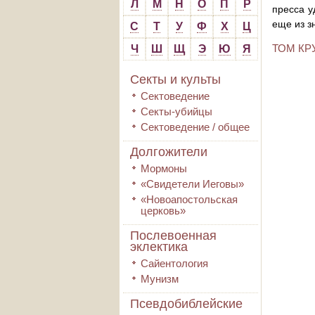
Л
М
Н
О
П
Р
пресса у
еще из з
С
Т
У
Ф
Х
Ц
ТОМ КР
Ч
Ш
Щ
Э
Ю
Я
Секты и культы
Сектоведение
Секты-убийцы
Сектоведение / общее
Долгожители
Мормоны
«Свидетели Иеговы»
«Новоапостольская
церковь»
Послевоенная
эклектика
Сайентология
Мунизм
Псевдобиблейские