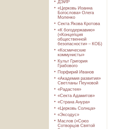
ДЭИР
«Церковь Иоанна
Богослова» Олега
Моленко
Секта Якова Кротова
«К богодержавию»
(«Концепция
общественной
безопасности» – КОБ)
«Космические
коммунисты»
Культ Григория
Грабового
Порфирий Иванов
«Академия развития»
Светланы Пеуновой
«Радастея»
«Секта Адамитов»
«Страна Анура»
«Церковь Солнца»
«Эксодус»
Маслов («Союз
Сотворцов Святой