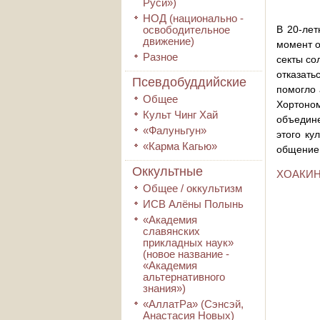
Руси»)
НОД (национально -
освободительное
В 20-лет
движение)
момент о
Разное
секты со
отказать
Псевдобуддийские
помогло 
Общее
Хортоно
Культ Чинг Хай
объедине
«Фалуньгун»
этого ку
«Карма Кагью»
общение 
Оккультные
ХОАКИН
Общее / оккультизм
ИСВ Алёны Полынь
«Академия
славянских
прикладных наук»
(новое название -
«Академия
альтернативного
знания»)
«АллатРа» (Сэнсэй,
Анастасия Новых)