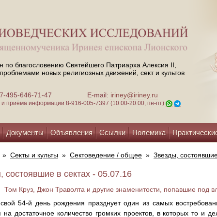
н по благословению Святейшего Патриарха Алексия II,
проблемами новых религиозных движений, сект и культов
 +7-495-646-71-47
E-mail:
iriney@iriney.ru
зи и приёма информации
8-916-005-7397 (10:00-20:00, пн-пт)
Документы
Объявления
Ссылки
Полемика
Практически
»
Секты и культы
»
Сектоведение / общее
»
Звезды, состоявшие
, состоявшие в сектах - 05.07.16
Том Круз, Джон Траволта и другие знаменитости, попавшие под в
свой 54-й день рождения празднует один из самых востребован
 на достаточное количество громких проектов, в которых то и де