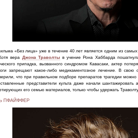
ильма «Без лица» уже в течение 40 лет является одним из самых
 Хотя вера
Джона Траволты
в учение Рона Хаббарда пошатнулас
ческого припадка, вызванного синдромом Кавасаки, актер потер
логи запрещают какое-либо медикаментозное лечение. В свою о
верили, что при правильном подборе препаратов трагедии можно 
ставленные представители культа даже начали шантажировать 
тирующих его семью материалов, только чтобы удержать Траволту 
Ь ПФАЙФФЕР