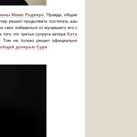
жены Мими Роджерс
. Правда, общие
ктер решил продолжать постигать азы
н смог избавиться от мучавшего его с
а того что третья супруга актера
Кэти
м, Том не только решил официально
х общей дочерью Сури
.