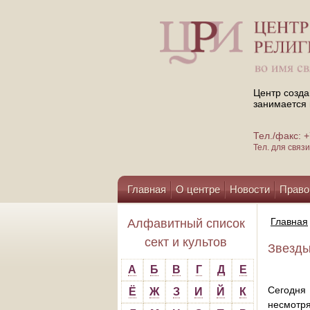
Центр созда
занимается 
Тел./факс:
Тел. для свя
Главная
О центре
Новости
Право
Помощь центру
Главная
Алфавитный список
сект и культов
Звезды
А
Б
В
Г
Д
Е
Сегодня 
Ё
Ж
З
И
Й
К
несмотря