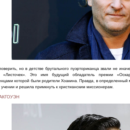
оверить, но в детстве брутального пуэрториканца звали не иначе
т «Листочек». Это имя будущий обладатель премии «Оска
нцами которой были родители Хоакина. Правда, в определенный 
 учении и решила примкнуть к христианским миссионерам.
АКГОУЭН