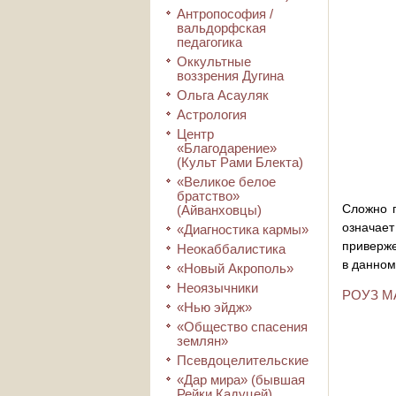
Антропософия /
вальдорфская
педагогика
Оккультные
воззрения Дугина
Ольга Асауляк
Астрология
Центр
«Благодарение»
(Культ Рами Блекта)
«Великое белое
братство»
Сложно п
(Айванховцы)
означае
«Диагностика кармы»
приверже
Неокаббалистика
в данном
«Новый Акрополь»
Неоязычники
РОУЗ М
«Нью эйдж»
«Общество спасения
землян»
Псевдоцелительские
«Дар мира» (бывшая
Рейки Кадуцей)