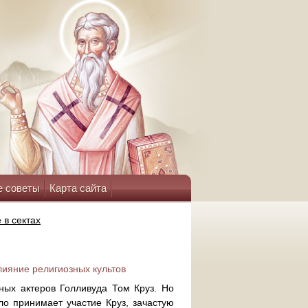
е советы
Карта сайта
 в сектах
лияние религиозных культов
ных актеров Голливуда Том Круз. Но
ло принимает участие Круз, зачастую