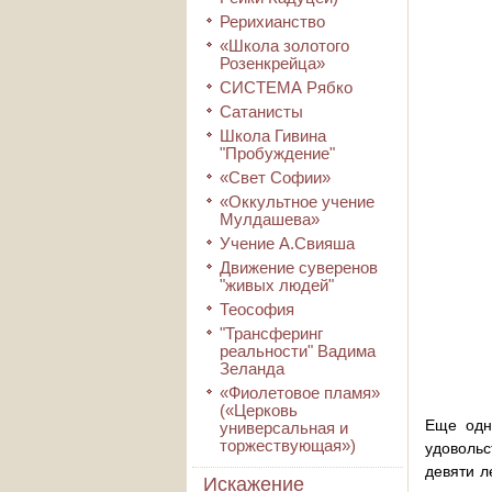
Рерихианство
«Школа золотого
Розенкрейца»
СИСТЕМА Рябко
Сатанисты
Школа Гивина
"Пробуждение"
«Свет Софии»
«Оккультное учение
Мулдашева»
Учение А.Свияша
Движение суверенов
"живых людей"
Теософия
"Трансферинг
реальности" Вадима
Зеланда
«Фиолетовое пламя»
(«Церковь
Еще одн
универсальная и
торжествующая»)
удовольс
девяти л
Искажение