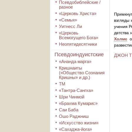
Псевдобиблейские /
разное
«Церковь Христа»
Примкнут
«Семья»
взгляды 
Уитнесс Ли
учения Р
«Церковь
детства 
Всемогущего Бога»
Холмс
от
Неопятидесятники
развести
Псевдоиндуистские
ДЖОН Т
«Ананда марга»
Кришнаиты
(«Общество Сознания
Кришны» и др.)
ТМ
«Тантра-Сангха»
Шри Чинмой
«Брахма Кумарис»
Саи Баба
Ошо Раджниш
«Искусство жизни»
«Сахаджа-йога»