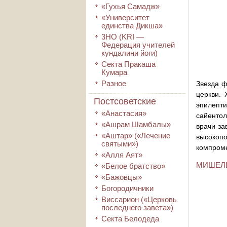
«Гухья Самадж»
«Университет
единства Дикша»
3HO (KRI ―
Федерация учителей
кундалини йоги)
Секта Пракаша
Кумара
Разное
Звезда ф
церкви.
Постсоветские
эпилепти
«Анастасия»
сайенто
«Ашрам Шамбалы»
врачи за
«Аштар» («Лечение
высокопо
святыми»)
компроме
«Алля Аят»
МИШЕЛ
«Белое братство»
«Бажовцы»
Богородичники
Виссарион («Церковь
последнего завета»)
Секта Белодеда