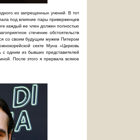
одного из запрещенных учений. В тот
опала под влияние пары приверженцев
тоге каждый ее член должен полностью
агоприятное стечение обстоятельств
ться со своим будущим мужем Питером
южнокорейской секте Муна «Церковь
ь с одним из бывших представителей
мной. После этого я прервала всякое