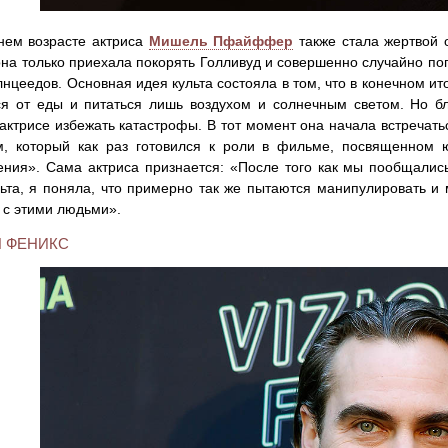
нем возрасте актриса
Мишель Пфайффер
также стала жертвой 
на только приехала покорять Голливуд и совершенно случайно п
лнцеедов. Основная идея культа состояла в том, что в конечном и
ся от еды и питаться лишь воздухом и солнечным светом. Но бл
актрисе избежать катастрофы. В тот момент она начала встреча
м, который как раз готовился к роли в фильме, посвященном 
ния». Сама актриса признается: «После того как мы пообщалис
льта, я поняла, что примерно так же пытаются манипулировать и 
с этими людьми».
 ФЕНИКС