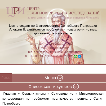
Центр создан по благословению Святейшего Патриарха
Алексия II,
занимается проблемами новых религиозных
движений, сект и культов
Тел./факс: +7-495-646-71-47
E-mail:
iriney@iriney.ru
Тел. для связи и приёма информации
8-916-005-7397 (10:00-20:00, пн-пт)
Меню
Cписок сект и культов
Главная
»
Секты и культы
»
Сектоведение
»
Миссионерская
конференция по проблемам неоязычества прошла в Санкт-
Петербурге