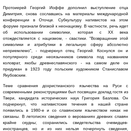
Протоиерей Георгий Иоффе дополнил выступление отца
Димитрия, снова сославшись на материалы международной
конференции в Оточце. Субкультуру нативистов на этом
форуме признали близкой к неонацизму. В частности, речь идет
об использовании символики, которая с ХХ века
отождествляется с нацизмом, - свастики. "Возвращение этой
символики и атрибутики в легальную сферу абсолютно
неприемлемо", - подчеркнул отец Георгий. Коснулся он и
популярного среди неоязычников символа под названием
коловрат, якобы древнеславянского - на самом деле он
придуман в 1923 году польским художником Станиславом
Якубовским.
Теме сравнения дохристианского язычества на Руси с
современными реконструкциями был посвящен доклад гостя из
Твери, кандидата исторических наук Григория Базлова. Он
подчеркнул, что нативистские течения в нашей стране
появились в 1980-е и со славянским язычеством никак не
связаны. В летописях сведения о верованиях древних славян
крайне скудны; сохранились свидетельства очевидцев-
иностранцев, но и из них нельзя почерпнуть сведения,