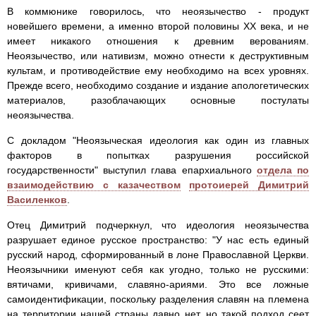
В коммюнике говорилось, что неоязычество - продукт
новейшего времени, а именно второй половины ХХ века, и не
имеет никакого отношения к древним верованиям.
Неоязычество, или нативизм, можно отнести к деструктивным
культам, и противодействие ему необходимо на всех уровнях.
Прежде всего, необходимо создание и издание апологетических
материалов, разоблачающих основные постулаты
неоязычества.
С докладом "Неоязыческая идеология как один из главных
факторов в попытках разрушения российской
государственности" выступил глава епархиального
отдела по
взаимодействию с казачеством
протоиерей Димитрий
Василенков
.
Отец Димитрий подчеркнул, что идеология неоязычества
разрушает единое русское пространство: "У нас есть единый
русский народ, сформированный в лоне Православной Церкви.
Неоязычники именуют себя как угодно, только не русскими:
вятичами, кривичами, славяно-ариями. Это все ложные
самоидентификации, поскольку разделения славян на племена
на территории нашей страны давно нет, но такой подход сеет