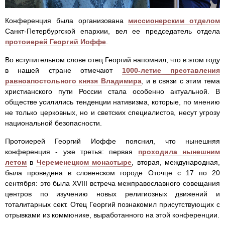
Конференция была организована
миссионерским отделом
Санкт-Петербургской епархии, вел ее председатель отдела
протоиерей Георгий Иоффе
.
Во вступительном слове отец Георгий напомнил, что в этом году
в нашей стране отмечают
1000-летие преставления
равноапостольного князя Владимира
, и в связи с этим тема
христианского пути России стала особенно актуальной. В
обществе усилились тенденции нативизма, которые, по мнению
не только церковных, но и светских специалистов, несут угрозу
национальной безопасности.
Протоиерей Георгий Иоффе пояснил, что нынешняя
конференция - уже третья: первая
проходила нынешним
летом
в
Череменецком монастыре
, вторая, международная,
была проведена в словенском городе Оточце с 17 по 20
сентября: это была XVIII встреча межправославного совещания
центров по изучению новых религиозных движений и
тоталитарных сект. Отец Георгий познакомил присутствующих с
отрывками из коммюнике, выработанного на этой конференции.