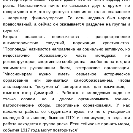
рознь. Неоязычников ничто не связывает друг с другом, не
говоря уже о том, что существуют течения не только славянские
- например, финно-угорские. То есть недавно был народ
православный, а сейчас он оказывается разделен на группы и
группки".
Вторая опасность неоязычества - распространение
антиисторических сведений, порочащих христианство.
"Проповедь" нативистов направлена на социально активную, но
недостаточно образованную часть молодежи: на
реконструкторов, спортивные сообщества - особенно на тех, кто
занимается рукопашным боем, ветеранские организации.
"Миссионерам нужно иметь серьезное историческое
образование или заниматься самообразованием, чтобы
анализировать "документы", авторитетные для язычников, -
отметил отец Димитрий. - Работать с молодежью надо не
только словом, но и делом: организовывать военно-
патриотические сборы, спортивные соревнования. У нас
налажена работа со студентами вузов, но не с учащимися
колледжей и лицеев, бывших ПТУ и техникумов, а ведь эти
ребята находятся в группе риска. Если сейчас не принять меры,
события 1917 года могут повториться".