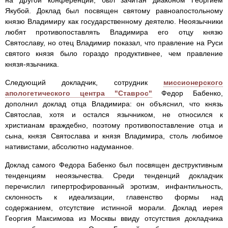
на другой конференции, был зачитан диаконом Георгием
Якубой. Доклад был посвящен святому равноапостольному
князю Владимиру как государственному деятелю. Неоязычники
любят противопоставлять Владимира его отцу князю
Святославу, но отец Владимир показал, что правление на Руси
святого князя было гораздо продуктивнее, чем правление
князя-язычника.
Следующий докладчик, сотрудник
миссионерского
апологетического центра "Ставрос"
Федор Бабенко,
дополнил доклад отца Владимира: он объяснил, что князь
Святослав, хотя и остался язычником, не относился к
христианам враждебно, поэтому противопоставление отца и
сына, князя Святослава и князя Владимира, столь любимое
нативистами, абсолютно надуманное.
Доклад самого Федора Бабенко был посвящен деструктивным
тенденциям неоязычества. Среди тенденций докладчик
перечислил гипертрофированный эротизм, инфантильность,
склонность к идеализации, главенство формы над
содержанием, отсутствие истинной морали. Доклад иерея
Георгия Максимова из Москвы ввиду отсутствия докладчика