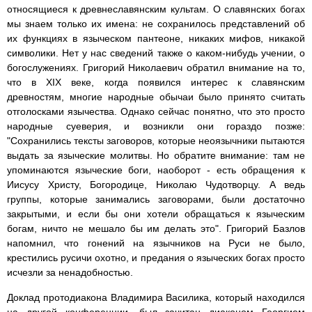
относящиеся к древнеславянским культам. О славянских богах
мы знаем только их имена: не сохранилось представлений об
их функциях в языческом пантеоне, никаких мифов, никакой
символики. Нет у нас сведений также о каком-нибудь учении, о
богослужениях. Григорий Николаевич обратил внимание на то,
что в XIX веке, когда появился интерес к славянским
древностям, многие народные обычаи было принято считать
отголосками язычества. Однако сейчас понятно, что это просто
народные суеверия, и возникли они гораздо позже:
"Сохранились тексты заговоров, которые неоязычники пытаются
выдать за языческие молитвы. Но обратите внимание: там не
упоминаются языческие боги, наоборот - есть обращения к
Иисусу Христу, Богородице, Николаю Чудотворцу. А ведь
группы, которые занимались заговорами, были достаточно
закрытыми, и если бы они хотели обращаться к языческим
богам, ничто не мешало бы им делать это". Григорий Базлов
напомнил, что гонений на язычников на Руси не было,
крестились русичи охотно, и предания о языческих богах просто
исчезли за ненадобностью.
Доклад протодиакона Владимира Василика, который находился