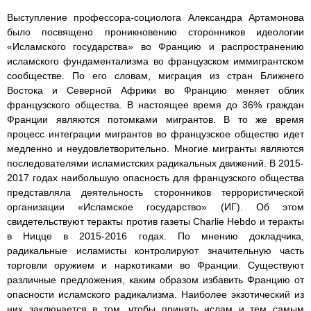
Выступление профессора-социолога Александра Артамонова
было посвящено проникновению сторонников идеологии
«Исламского государства» во Францию и распространению
исламского фундаментализма во французском иммигрантском
сообществе. По его словам, миграция из стран Ближнего
Востока и Северной Африки во Францию меняет облик
французского общества. В настоящее время до 36% граждан
Франции являются потомками мигрантов. В то же время
процесс интеграции мигрантов во французское общество идет
медленно и неудовлетворительно. Многие мигранты являются
последователями исламистских радикальных движений. В 2015-
2017 годах наибольшую опасность для французского общества
представляла деятельность сторонников террористической
организации «Исламское государство» (ИГ). Об этом
свидетельствуют теракты против газеты Charlie Hebdo и теракты
в Ницце в 2015-2016 годах. По мнению докладчика,
радикальные исламисты контролируют значительную часть
торговли оружием и наркотиками во Франции. Существуют
различные предложения, каким образом избавить Францию от
опасности исламского радикализма. Наиболее экзотический из
них заключается в том, чтобы принять ислам и тем самым