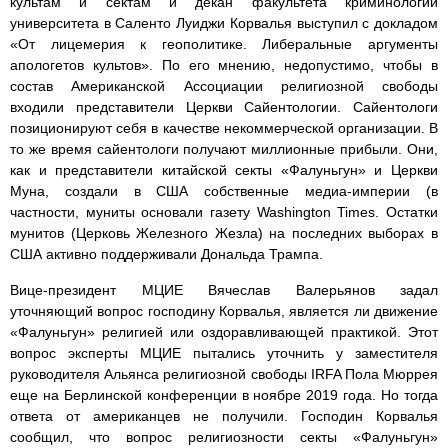
культам и сектам и декан факультета криминологии
университета в Саленто Луиджи Корвалья выступил с докладом
«От лицемерия к геополитике. Либеральные аргументы
апологетов культов». По его мнению, недопустимо, чтобы в
состав Американской Ассоциации религиозной свободы
входили представители Церкви Сайентологии. Сайентологи
позиционируют себя в качестве некоммерческой организации. В
то же время сайентологи получают миллионные прибыли. Они,
как и представители китайской секты «Фалуньгун» и Церкви
Муна, создали в США собственные медиа-империи (в
частности, муниты основали газету Washington Times. Остатки
мунитов (Церковь Железного Жезла) на последних выборах в
США активно поддерживали Дональда Трампа.
Вице-президент МЦИЕ Вячеслав Валерьянов задал
уточняющий вопрос господину Корвалья, является ли движение
«Фалуньгун» религией или оздоравливающей практикой. Этот
вопрос эксперты МЦИЕ пытались уточнить у заместителя
руководителя Альянса религиозной свободы IRFA Пола Мюррея
еще на Берлинской конференции в ноябре 2019 года. Но тогда
ответа от американцев не получили. Господин Корвалья
сообщил, что вопрос религиозности секты «Фалуньгун»