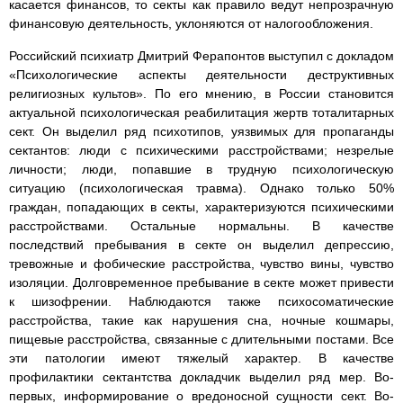
касается финансов, то секты как правило ведут непрозрачную
финансовую деятельность, уклоняются от налогообложения.
Российский психиатр Дмитрий Ферапонтов выступил с докладом
«Психологические аспекты деятельности деструктивных
религиозных культов». По его мнению, в России становится
актуальной психологическая реабилитация жертв тоталитарных
сект. Он выделил ряд психотипов, уязвимых для пропаганды
сектантов: люди с психическими расстройствами; незрелые
личности; люди, попавшие в трудную психологическую
ситуацию (психологическая травма). Однако только 50%
граждан, попадающих в секты, характеризуются психическими
расстройствами. Остальные нормальны. В качестве
последствий пребывания в секте он выделил депрессию,
тревожные и фобические расстройства, чувство вины, чувство
изоляции. Долговременное пребывание в секте может привести
к шизофрении. Наблюдаются также психосоматические
расстройства, такие как нарушения сна, ночные кошмары,
пищевые расстройства, связанные с длительными постами. Все
эти патологии имеют тяжелый характер. В качестве
профилактики сектантства докладчик выделил ряд мер. Во-
первых, информирование о вредоносной сущности сект. Во-