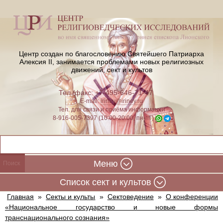
Центр создан по благословению Святейшего Патриарха
Алексия II,
занимается проблемами новых религиозных
движений, сект и культов
Тел./факс: +7-495-646-71-47
E-mail:
iriney@iriney.ru
Тел. для связи и приёма информации
8-916-005-7397 (10:00-20:00, пн-пт)
Меню
Cписок сект и культов
Главная
»
Секты и культы
»
Сектоведение
»
О конференции
«Национальное государство и новые формы
транснационального сознания»