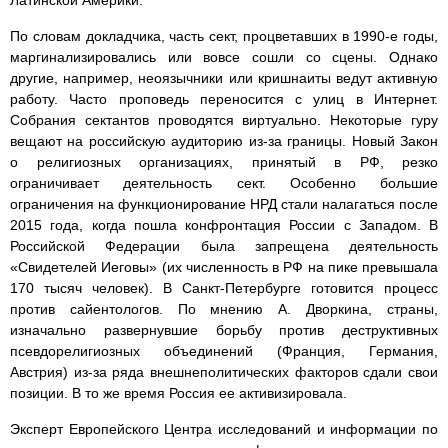
По словам докладчика, часть сект, процветавших в 1990-е годы,
маргинализировались или вовсе сошли со сцены. Однако
другие, например, неоязычники или кришнаиты ведут активную
работу. Часто проповедь переносится с улиц в Интернет.
Собрания сектантов проводятся виртуально. Некоторые гуру
вещают на российскую аудиторию из-за границы. Новый Закон
о религиозных организациях, принятый в РФ, резко
ограничивает деятельность сект. Особенно большие
ограничения на функционирование НРД стали налагаться после
2015 года, когда пошла конфронтация России с Западом. В
Российской Федерации была запрещена деятельность
«Свидетелей Иеговы» (их численность в РФ на пике превышала
170 тысяч человек). В Санкт-Петербурге готовится процесс
против сайентологов. По мнению А. Дворкина, страны,
изначально развернувшие борьбу против деструктивных
псевдорелигиозных объединений (Франция, Германия,
Австрия) из-за ряда внешнеполитических факторов сдали свои
позиции. В то же время Россия ее активизировала.
Эксперт Европейского Центра исследований и информации по