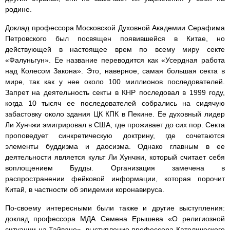
родине.
Доклад профессора Московской Духовной Академии Серафима
Петровского был посвящен появившейся в Китае, но
действующей в настоящее врем по всему миру секте
«Фалуньгун». Ее название переводится как «Усердная работа
над Колесом Закона». Это, наверное, самая большая секта в
мире, так как у нее около 100 миллионов последователей.
Запрет на деятельность секты в КНР последовал в 1999 году,
когда 10 тысяч ее последователей собрались на сидячую
забастовку около здания ЦК КПК в Пекине. Ее духовный лидер
Ли Хунчжи эмигрировал в США, где проживает до сих пор. Секта
проповедует синкретическую доктрину, где сочетаются
элементы буддизма и даосизма. Однако главным в ее
деятельности является культ Ли Хунчжи, который считает себя
воплощением Будды. Организация замечена в
распространении фейковой информации, которая порочит
Китай, в частности об эпидемии коронавируса.
По-своему интересными были также и другие выступления:
доклад профессора МДА Семена Ерышева «О религиозной
ситуации на Тайване», выступление профессора Католического