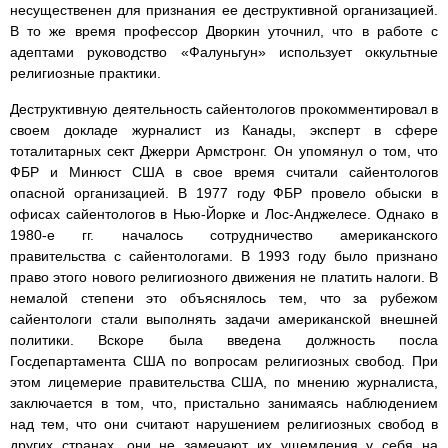
несущественен для признания ее деструктивной организацией.
В то же время профессор Дворкин уточнил, что в работе с
адептами руководство «Фалуньгун» использует оккультные
религиозные практики.
Деструктивную деятельность сайентологов прокомментировал в
своем докладе журналист из Канады, эксперт в сфере
тоталитарных сект Джерри Армстронг. Он упомянул о том, что
ФБР и Минюст США в свое время считали сайентологов
опасной организацией. В 1977 году ФБР провело обыски в
офисах сайентологов в Нью-Йорке и Лос-Анджелесе. Однако в
1980-е гг. началось сотрудничество американского
правительства с сайентологами. В 1993 году было признано
право этого нового религиозного движения не платить налоги. В
немалой степени это объяснялось тем, что за рубежом
сайентологи стали выполнять задачи американской внешней
политики. Вскоре была введена должность посла
Госдепартамента США по вопросам религиозных свобод. При
этом лицемерие правительства США, по мнению журналиста,
заключается в том, что, пристально занимаясь наблюдением
над тем, что они считают нарушением религиозных свобод в
других странах, они не замечают их ущемления у себя на