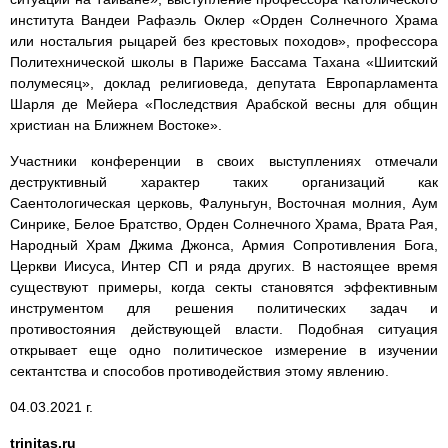
института Вандеи Рафаэль Оклер «Орден Солнечного Храма
или ностальгия рыцарей без крестовых походов», профессора
Политехнической школы в Париже Бассама Тахана «Шиитский
полумесяц», доклад религиоведа, депутата Европарламента
Шарля де Мейера «Последствия Арабской весны для общин
христиан на Ближнем Востоке».
Участники конференции в своих выступлениях отмечали
деструктивный характер таких организаций как
Саентологическая церковь, Фалуньгун, Восточная молния, Аум
Синрике, Белое Братство, Орден Солнечного Храма, Врата Рая,
Народный Храм Джима Джонса, Армия Сопротивления Бога,
Церкви Иисуса, Интер СП и ряда других. В настоящее время
существуют примеры, когда секты становятся эффективным
инструментом для решения политических задач и
противостояния действующей власти. Подобная ситуация
открывает еще одно политическое измерение в изучении
сектантства и способов противодействия этому явлению.
04.03.2021 г.
trinitas.ru