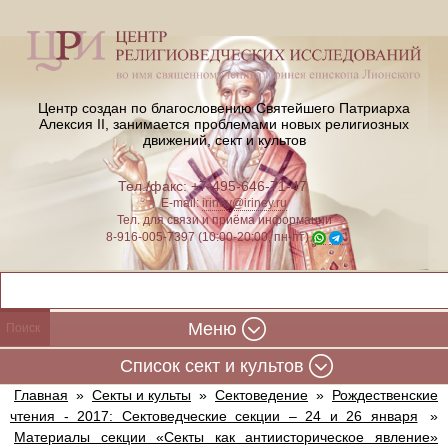
Центр создан по благословению Святейшего Патриарха
Алексия II,
занимается проблемами новых религиозных
движений, сект и культов
Тел./факс: +7-495-646-71-47
E-mail:
iriney@iriney.ru
Тел. для связи и приёма информации
8-916-005-7397 (10:00-20:00, пн-пт)
Меню
Cписок сект и культов
Главная
»
Секты и культы
»
Сектоведение
»
Рождественские
чтения - 2017: Cектоведческие секции – 24 и 26 января
»
Материалы секции «Секты как антиисторическое явление»