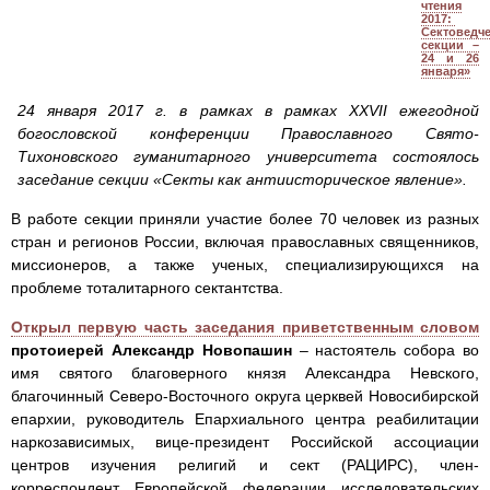
чтения
2017:
Cектоведч
секции –
24 и 26
января»
24 января 2017 г. в рамках в рамках XXVII ежегодной
богословской конференции Православного Свято-
Тихоновского гуманитарного университета состоялось
заседание секции «Секты как антиисторическое явление».
В работе секции приняли участие более 70 человек из разных
стран и регионов России, включая православных священников,
миссионеров, а также ученых, специализирующихся на
проблеме тоталитарного сектантства.
Открыл первую часть заседания приветственным словом
протоиерей Александр Новопашин
– настоятель собора во
имя святого благоверного князя Александра Невского,
благочинный Северо-Восточного округа церквей Новосибирской
епархии, руководитель Епархиального центра реабилитации
наркозависимых, вице-президент Российской ассоциации
центров изучения религий и сект (РАЦИРС), член-
корреспондент Европейской федерации исследовательских