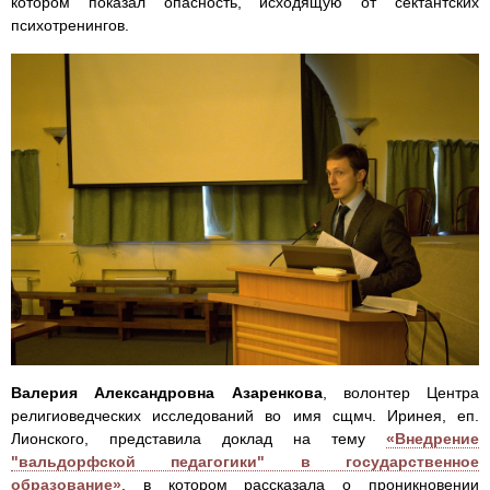
котором показал опасность, исходящую от сектантских
психотренингов.
Валерия Александровна Азаренкова
, волонтер Центра
религиоведческих исследований во имя сщмч. Иринея, еп.
Лионского, представила доклад на тему
«Внедрение
"вальдорфской педагогики" в государственное
образование»
, в котором рассказала о проникновении