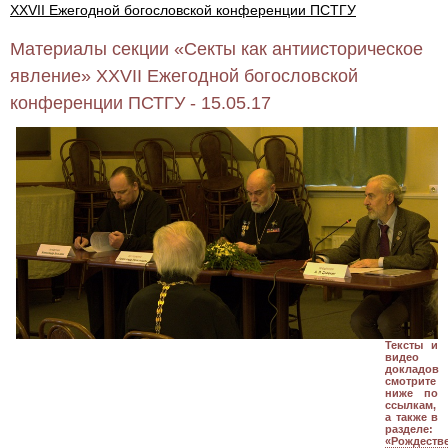
XXVII Ежегодной богословской конференции ПСТГУ
Материалы секции «Секты как антиисторическое
явление» XXVII Ежегодной богословской
конференции ПСТГУ - 15.05.17
Тексты и
видео
докладов
смотрите
ниже по
ссылкам,
а также в
разделе:
«Рождеств