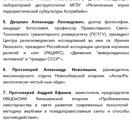
лабораторией деструктологии МГЛУ. «Религиозные корни
террористической субкультуры Колумбайн».
5. Дворкин Александр Леонидович,
доктор философии,
кандидат богословия, профессор Православного Свято-
Тихоновского гуманитарного университета (ПСТГУ), президент
Центра религиоведческих исследований во имя св. Иринея
Лионского, президент Российской ассоциации центров изучения
религий и сект (РАЦИРС). «Движения "живорожденных
человеков" и "граждан СССР"».
6. Протоиерей Александр Новопашин
, руководитель
миссионерского отдела Новосибирской епархии. «АллатРа:
экологически чистый нью-эйдж».
7.
Протоиерей Андрей Ефанов
, заместитель председателя
ОВЦОиСМИ Кинешемской епархии. «Проблематика
лжестарчества в свете развития современных технологий:
методика вербовки в псевдоправославные секты и способы
противодействия».