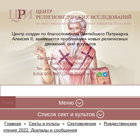
Центр создан по благословению Святейшего Патриарха
Алексия II,
занимается проблемами новых религиозных
движений, сект и культов
Тел./факс: +7-495-646-71-47
E-mail:
iriney@iriney.ru
Тел. для связи и приёма информации
8-916-005-7397 (10:00-20:00, пн-пт)
Меню
Cписок сект и культов
Главная
»
Секты и культы
»
Сектоведение
»
Рождественские
чтения 2022. Доклады и сообщения